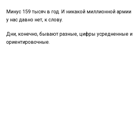
Минус 159 тысяч в год. И никакой миллионной армии
у нас давно нет, к слову.
Дни, конечно, бывают разные, цифры усредненные и
ориентировочные.
Доступа к секретным документам нет. В основе
элементарная логика, общение со многими
подразделениями и открытые источники.
Еще раз: минус 159 тысяч в год.
Враг идет ориентировочно в плюс 9-10 тысяч в
месяц.
То есть плюс 120 тысяч в год. И это еще никакой
мобилизации они даже толком не начинали.