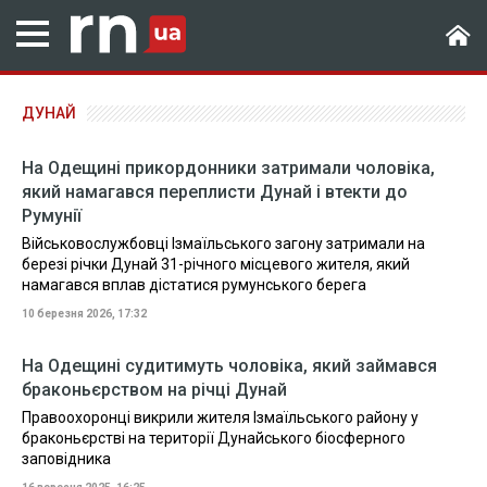
ДУНАЙ
На Одещині прикордонники затримали чоловіка,
який намагався переплисти Дунай і втекти до
Румунії
Військовослужбовці Ізмаїльського загону затримали на
березі річки Дунай 31-річного місцевого жителя, який
намагався вплав дістатися румунського берега
10 березня 2026, 17:32
На Одещині судитимуть чоловіка, який займався
браконьєрством на річці Дунай
Правоохоронці викрили жителя Ізмаїльського району у
браконьєрстві на території Дунайського біосферного
заповідника