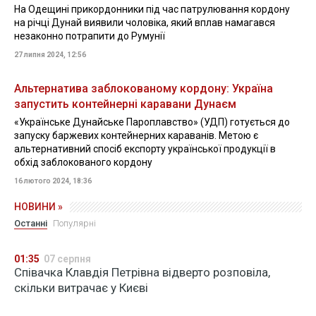
На Одещині прикордонники під час патрулювання кордону
на річці Дунай виявили чоловіка, який вплав намагався
незаконно потрапити до Румунії
27 липня 2024, 12:56
Альтернатива заблокованому кордону: Україна
запустить контейнерні каравани Дунаєм
«Українське Дунайське Пароплавство» (УДП) готується до
запуску баржевих контейнерних караванів. Метою є
альтернативний спосіб експорту української продукції в
обхід заблокованого кордону
16 лютого 2024, 18:36
НОВИНИ »
Останні
Популярні
01:35
07 серпня
Співачка Клавдія Петрівна відверто розповіла,
скільки витрачає у Києві