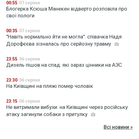
00:55
07 серпня
Блогерка Ксюша Манекен відверто розповіла про
свої пологи
00:35
07 серпня
"Навіть нормально йти не могла": співачка Надя
Дорофєєва зізналась про серйозну травму
23:55
06 серпня
Дизель пішов на спад: які зараз цінники на АЗС
23:30
06 серпня
На Київщині на пляжі помер чоловік
23:15
06 серпня
Не витримали вибухи: на Київщині через російську
атаку загинули собаки з притулку
Всі новини »