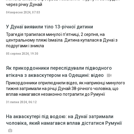
через річку Дунай
04 вересня 2024, 07:03
У Дунаї виявили тіло 13-річної дитини
Трагедія трапилася минулої п'ятниці, 2 серпня, на
центральному пляжі Ізмаїла. Дитина купалася в Дунаї з
подругами і зникла
05 серпня 2024, 19:30
Як прикордонники переслідували підводного
втікача з акваскутером на Одещині: відео
Прикордонники оприлюднили відео, як наприкінці минулого
тижня затримали на річці Дунай 38-річного чоловіка, що
вплав намагався незаконно потрапити до Румунії
31 липня 2024, 06:12
На акваскутері під водою: на Дунаї затримали
чоловіка, який намагався вплав дістатися Румунії