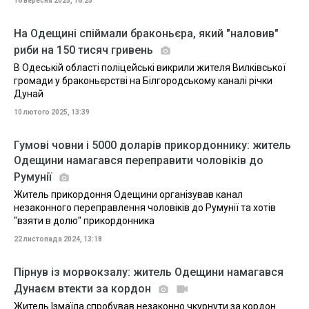
16 вересня 2025, 16:25
На Одещині спіймали браконьєра, який "наловив"
риби на 150 тисяч гривень
В Одеській області поліцейські викрили жителя Вилківської
громади у браконьєрстві на Білгородському каналі річки
Дунай
10 лютого 2025, 13:39
Гумові човни і 5000 доларів прикордоннику: житель
Одещини намагався переправити чоловіків до
Румунії
Житель прикордоння Одещини організував канал
незаконного переправлення чоловіків до Румунії та хотів
"взяти в долю" прикордонника
22 листопада 2024, 13:18
Пірнув із морвокзалу: житель Одещини намагався
Дунаєм втекти за кордон
Житель Ізмаїла спробував незаконно чкурнути за кордон