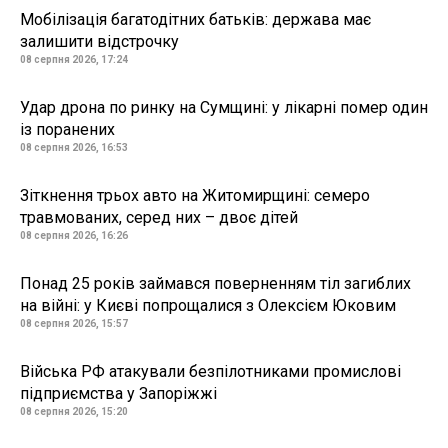
Мобілізація багатодітних батьків: держава має
залишити відстрочку
08 серпня 2026, 17:24
Удар дрона по ринку на Сумщині: у лікарні помер один
із поранених
08 серпня 2026, 16:53
Зіткнення трьох авто на Житомирщині: семеро
травмованих, серед них – двоє дітей
08 серпня 2026, 16:26
Понад 25 років займався поверненням тіл загиблих
на війні: у Києві попрощалися з Олексієм Юковим
08 серпня 2026, 15:57
Війська РФ атакували безпілотниками промислові
підприємства у Запоріжжі
08 серпня 2026, 15:20