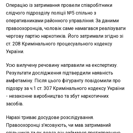
Операцію із затримання провели співробітники
слідчого підрозділу поліції №5 спільно з
оперативниками районного управління. За даними
правоохоронців, чоловік саме намагався реалізувати
чергову партію наркотиків. Його затримали згідно зі
ст. 208 Кримінального процесуального кодексу
України.
Усю вилучену речовину направили на експертизу.
Результати дослідження підтвердили наявність
амфетаміну. Після цього фігуранту повідомили про
підозру за ч.1 ст. 307 Кримінального кодексу України
- незаконне виробництво та збут наркотичних
засобів.
Наразі триває досудове розслідування.
Правоохоронці з’ясовують, чи мав затриманий
спільників та як довго він займався протиправною