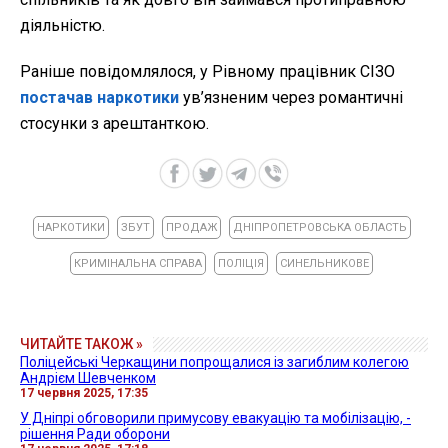
діяльністю.
Раніше повідомлялося, у Рівному працівник СІЗО
постачав наркотики
ув’язненим через романтичні
стосунки з арештанткою.
НАРКОТИКИ
ЗБУТ
ПРОДАЖ
ДНІПРОПЕТРОВСЬКА ОБЛАСТЬ
КРИМІНАЛЬНА СПРАВА
ПОЛІЦІЯ
СИНЕЛЬНИКОВЕ
ЧИТАЙТЕ ТАКОЖ »
Поліцейські Черкащини попрощалися із загиблим колегою
Андрієм Шевченком
17 червня 2025, 17:35
У Дніпрі обговорили примусову евакуацію та мобілізацію, -
рішення Ради оборони