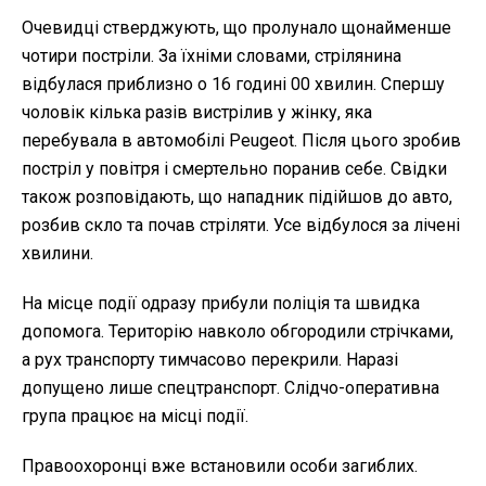
Очевидці стверджують, що пролунало щонайменше
чотири постріли. За їхніми словами, стрілянина
відбулася приблизно о 16 годині 00 хвилин. Спершу
чоловік кілька разів вистрілив у жінку, яка
перебувала в автомобілі Peugeot. Після цього зробив
постріл у повітря і смертельно поранив себе. Свідки
також розповідають, що нападник підійшов до авто,
розбив скло та почав стріляти. Усе відбулося за лічені
хвилини.
На місце події одразу прибули поліція та швидка
допомога. Територію навколо обгородили стрічками,
а рух транспорту тимчасово перекрили. Наразі
допущено лише спецтранспорт. Слідчо-оперативна
група працює на місці події.
Правоохоронці вже встановили особи загиблих.