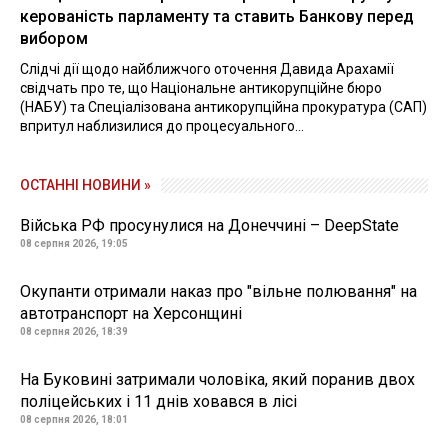
керованість парламенту та ставить Банкову перед
вибором
Слідчі дії щодо найближчого оточення Давида Арахамії
свідчать про те, що Національне антикорупційне бюро
(НАБУ) та Спеціалізована антикорупційна прокуратура (САП)
впритул наблизилися до процесуального...
ОСТАННІ НОВИНИ »
Війська РФ просунулися на Донеччині – DeepState
08 серпня 2026, 19:05
Окупанти отримали наказ про "вільне полювання" на
автотранспорт на Херсонщині
08 серпня 2026, 18:39
На Буковині затримали чоловіка, який поранив двох
поліцейських і 11 днів ховався в лісі
08 серпня 2026, 18:01