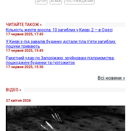
ДРОН
АТАКА
ПОСТРАЖДАЛИЙ
ЧИТАЙТЕ ТАКОЖ »
Кількість жертв зросла: 10 загиблих у Києві, 2 — в Одесі
17 червня 2025, 17:45
У Києві з-під завалів будинку дістали тіла п'яти загиблих:
пошуки тривають
17 червня 2025, 15:45
Ракетний удар по Запоріжжю: зруйновані підприємства,
пошкоджені будинки та гуртожиток
17 червня 2025, 15:30
Всі новини »
ВІДЕО »
27 квітня 2026