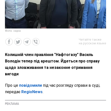
Фото: скрін
Читайте также
на русском языке
Колишній член правління "Нафтогазу" Василь
Володін тепер під арештом. Йдеться про справу
щодо зловживання та незаконне отримання
вигоди
Про це
повідомили
під час розгляду справи в суді,
передає
RegioNews
.