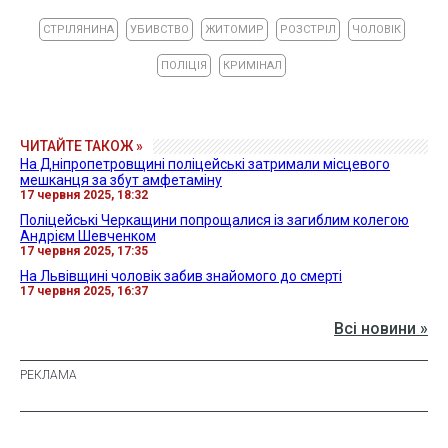
СТРІЛЯНИНА
УБИВСТВО
ЖИТОМИР
РОЗСТРІЛ
ЧОЛОВІК
ПОЛІЦІЯ
КРИМІНАЛ
ЧИТАЙТЕ ТАКОЖ »
На Дніпропетровщині поліцейські затримали місцевого
мешканця за збут амфетаміну
17 червня 2025, 18:32
Поліцейські Черкащини попрощалися із загиблим колегою
Андрієм Шевченком
17 червня 2025, 17:35
На Львівщині чоловік забив знайомого до смерті
17 червня 2025, 16:37
Всі новини »