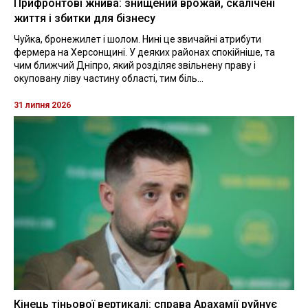
Прифронтові жнива: знищений врожай, скалічені
життя і збитки для бізнесу
Чуйка, бронежилет і шолом. Нині це звичайні атрибути
фермера на Херсонщині. У деяких районах спокійніше, та
чим ближчий Дніпро, який розділяє звільнену праву і
окуповану ліву частину області, тим біль...
31 липня 2026
Кінець тіньової вертикалі: справа Арахамії руйнує