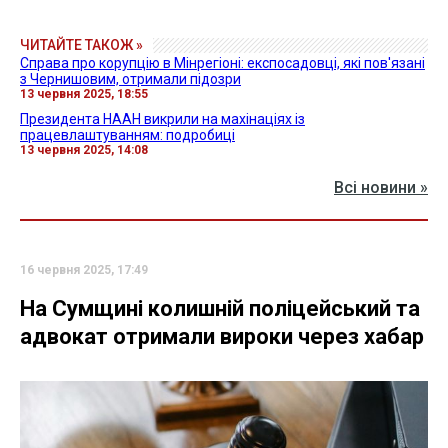
ЧИТАЙТЕ ТАКОЖ »
Справа про корупцію в Мінрегіоні: експосадовці, які пов'язані
з Чернишовим, отримали підозри
13 червня 2025, 18:55
Президента НААН викрили на махінаціях із
працевлаштуванням: подробиці
13 червня 2025, 14:08
Всі новини »
16 червня 2025, 17:49
На Сумщині колишній поліцейський та
адвокат отримали вироки через хабар