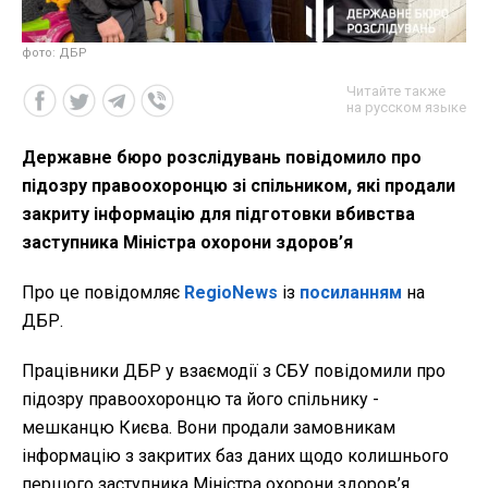
фото: ДБР
Читайте также
на русском языке
Державне бюро розслідувань повідомило про
підозру правоохоронцю зі спільником, які продали
закриту інформацію для підготовки вбивства
заступника Міністра охорони здоров’я
Про це повідомляє
RegioNews
із
посиланням
на
ДБР.
Працівники ДБР у взаємодії з СБУ повідомили про
підозру правоохоронцю та його спільнику -
мешканцю Києва. Вони продали замовникам
інформацію з закритих баз даних щодо колишнього
першого заступника Міністра охорони здоров’я