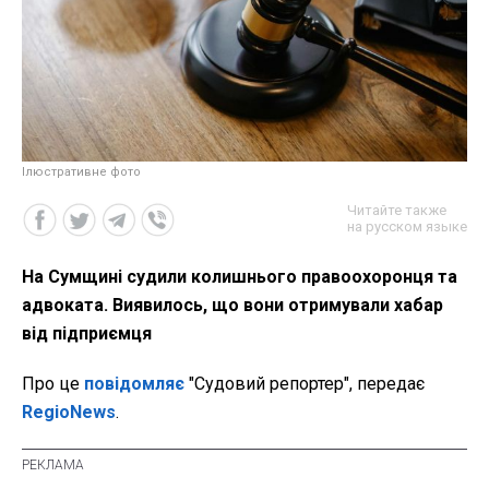
Ілюстративне фото
Читайте также
на русском языке
На Сумщині судили колишнього правоохоронця та
адвоката. Виявилось, що вони отримували хабар
від підприємця
Про це
повідомляє
"Судовий репортер", передає
RegioNews
.