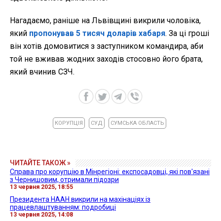
Нагадаємо, раніше на Львівщині викрили чоловіка,
який
пропонував 5 тисяч доларів хабаря
. За ці гроші
він хотів домовитися з заступником командира, аби
той не вживав жодних заходів стосовно його брата,
який вчинив СЗЧ.
КОРУПЦІЯ
СУД
СУМСЬКА ОБЛАСТЬ
ЧИТАЙТЕ ТАКОЖ »
Справа про корупцію в Мінрегіоні: експосадовці, які пов'язані
з Чернишовим, отримали підозри
13 червня 2025, 18:55
Президента НААН викрили на махінаціях із
працевлаштуванням: подробиці
13 червня 2025, 14:08