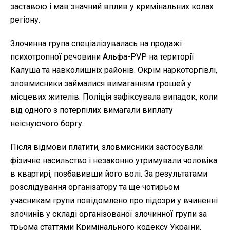
заставою і мав значний вплив у кримінальних колах
регіону.
Злочинна група спеціалізувалась на продажі
психотропної речовини Альфа-PVP на території
Калуша та навколишніх районів. Окрім наркоторгівлі,
зловмисники займалися вимаганням грошей у
місцевих жителів. Поліція зафіксувала випадок, коли
від одного з потерпілих вимагали виплату
неіснуючого боргу.
Після відмови платити, зловмисники застосували
фізичне насильство і незаконно утримували чоловіка
в квартирі, позбавивши його волі. За результатами
розслідування організатору та ще чотирьом
учасникам групи повідомлено про підозри у вчиненні
злочинів у складі організованої злочинної групи за
трьома статтями Кримінального кодексу України.