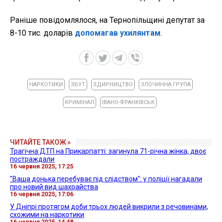
Раніше повідомлялося, на Тернопільщині депутат за
8-10 тис. доларів
допомагав ухилянтам
.
НАРКОТИКИ
ЗБУТ
ЗДИРНИЦТВО
ЗЛОЧИННА ГРУПА
КРИМІНАЛ
ІВАНО-ФРАНКІВСЬК
ЧИТАЙТЕ ТАКОЖ »
Трагічна ДТП на Прикарпатті: загинула 71-річна жінка, двоє
постраждали
16 червня 2025, 17:25
"Ваша донька перебуває під слідством": у поліції нагадали
про новий вид шахрайства
16 червня 2025, 17:06
У Дніпрі протягом доби трьох людей викрили з речовинами,
схожими на наркотики