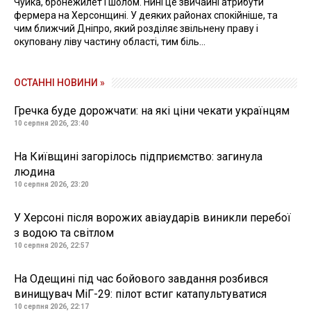
Чуйка, бронежилет і шолом. Нині це звичайні атрибути
фермера на Херсонщині. У деяких районах спокійніше, та
чим ближчий Дніпро, який розділяє звільнену праву і
окуповану ліву частину області, тим біль...
ОСТАННІ НОВИНИ »
Гречка буде дорожчати: на які ціни чекати українцям
10 серпня 2026, 23:40
На Київщині загорілось підприємство: загинула
людина
10 серпня 2026, 23:20
У Херсоні після ворожих авіаударів виникли перебої
з водою та світлом
10 серпня 2026, 22:57
На Одещині під час бойового завдання розбився
винищувач МіГ-29: пілот встиг катапультуватися
10 серпня 2026, 22:17