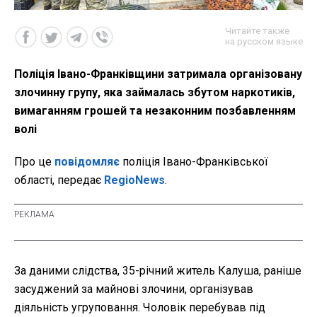
Читайте также
на русском языке
Поліція Івано-Франківщини затримала організовану
злочинну групу, яка займалась збутом наркотиків,
вимаганням грошей та незаконним позбавленням
волі
Про це
повідомляє
поліція Івано-Франківської
області, передає
RegioNews
.
За даними слідства, 35-річний житель Калуша, раніше
засуджений за майнові злочини, організував
діяльність угруповання. Чоловік перебував під