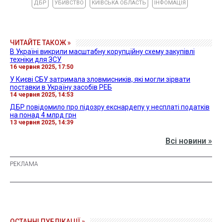
ДБР
УБИВСТВО
КИЇВСЬКА ОБЛАСТЬ
ІНФОМАЦІЯ
ЧИТАЙТЕ ТАКОЖ »
В Україні викрили масштабну корупційну схему закупівлі
техніки для ЗСУ
16 червня 2025, 17:50
У Києві СБУ затримала зловмисників, які могли зірвати
поставки в Україну засобів РЕБ
14 червня 2025, 14:53
ДБР повідомило про підозру екснардепу у несплаті податків
на понад 4 млрд грн
13 червня 2025, 14:39
Всі новини »
ОСТАННІ ПУБЛІКАЦІЇ »