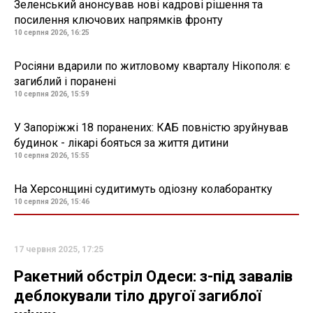
Зеленський анонсував нові кадрові рішення та
посилення ключових напрямків фронту
10 серпня 2026, 16:25
Росіяни вдарили по житловому кварталу Нікополя: є
загиблий і поранені
10 серпня 2026, 15:59
У Запоріжжі 18 поранених: КАБ повністю зруйнував
будинок - лікарі бояться за життя дитини
10 серпня 2026, 15:55
На Херсонщині судитимуть одіозну колаборантку
10 серпня 2026, 15:46
17 червня 2025, 17:25
Ракетний обстріл Одеси: з-під завалів
деблокували тіло другої загиблої