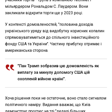
мільярдером Рональдом С. Лаудером. Вони
закликали відкрити торги ще у 2023 році.
У контексті домовленостей, "половина доходів
українського уряду від видобутку корисних копалин
спрямовуватиметься до спільного інвестиційного
фонду США та України". Частину прибутку отримає і
американська сторона.
"Пан Трамп зобразив цю домовленість як
виплату за минулу допомогу США цій
охопленій війною країні".
Хоча рішення поки не остаточне, воно стало сигналом
політичного наміру. Видання вважає, що Київ
демонструє прогрес на тлі "дедалі більших