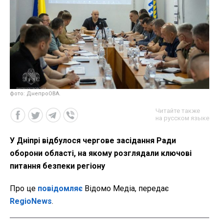
фото: ДнепроОВА.
Читайте также
на русском языке
У Дніпрі відбулося чергове засідання Ради
оборони області, на якому розглядали ключові
питання безпеки регіону
Про це
повідомляє
Відомо Медіа, передає
RegioNews
.