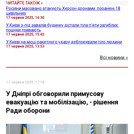
ЧИТАЙТЕ ТАКОЖ »
Росіяни масовано атакують Херсон дронами: поранені 18
цивільних
17 червня 2025, 16:30
У Києві з-під завалів будинку дістали тіла п'яти загиблих:
пошуки тривають
17 червня 2025, 15:45
У Києві на місці ракетного удару деблокували тіло людини
17 червня 2025, 13:53
Всі новини »
17 червня 2025, 17:18
У Дніпрі обговорили примусову
евакуацію та мобілізацію, - рішення
Ради оборони