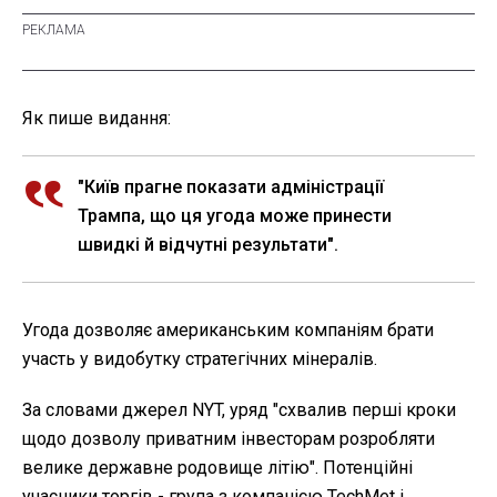
Як пише видання:
"Київ прагне показати адміністрації
Трампа, що ця угода може принести
швидкі й відчутні результати".
Угода дозволяє американським компаніям брати
участь у видобутку стратегічних мінералів.
За словами джерел NYT, уряд "схвалив перші кроки
щодо дозволу приватним інвесторам розробляти
велике державне родовище літію". Потенційні
учасники торгів - група з компанією TechMet і