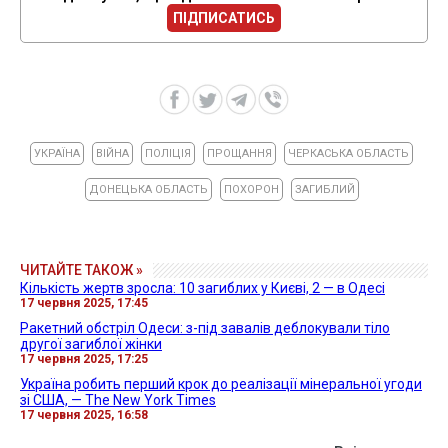
ПІДПИСАТИСЬ
УКРАЇНА
ВІЙНА
ПОЛІЦІЯ
ПРОЩАННЯ
ЧЕРКАСЬКА ОБЛАСТЬ
ДОНЕЦЬКА ОБЛАСТЬ
ПОХОРОН
ЗАГИБЛИЙ
ЧИТАЙТЕ ТАКОЖ »
Кількість жертв зросла: 10 загиблих у Києві, 2 — в Одесі
17 червня 2025, 17:45
Ракетний обстріл Одеси: з-під завалів деблокували тіло
другої загиблої жінки
17 червня 2025, 17:25
Україна робить перший крок до реалізації мінеральної угоди
зі США, — The New York Times
17 червня 2025, 16:58