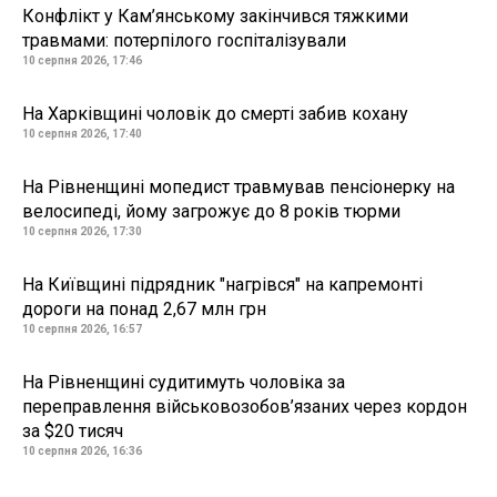
Конфлікт у Кам’янському закінчився тяжкими
травмами: потерпілого госпіталізували
10 серпня 2026, 17:46
На Харківщині чоловік до смерті забив кохану
10 серпня 2026, 17:40
На Рівненщині мопедист травмував пенсіонерку на
велосипеді, йому загрожує до 8 років тюрми
10 серпня 2026, 17:30
На Київщині підрядник "нагрівся" на капремонті
дороги на понад 2,67 млн грн
10 серпня 2026, 16:57
На Рівненщині судитимуть чоловіка за
переправлення військовозобов’язаних через кордон
за $20 тисяч
10 серпня 2026, 16:36