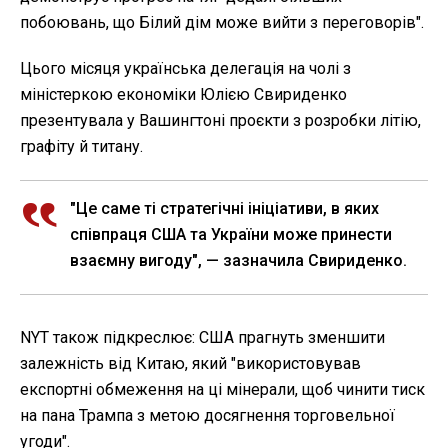
побоювань, що Білий дім може вийти з переговорів".
Цього місяця українська делегація на чолі з
міністеркою економіки Юлією Свириденко
презентувала у Вашингтоні проєкти з розробки літію,
графіту й титану.
"Це саме ті стратегічні ініціативи, в яких
співпраця США та України може принести
взаємну вигоду", — зазначила Свириденко.
NYT також підкреслює: США прагнуть зменшити
залежність від Китаю, який "використовував
експортні обмеження на ці мінерали, щоб чинити тиск
на пана Трампа з метою досягнення торговельної
угоди".