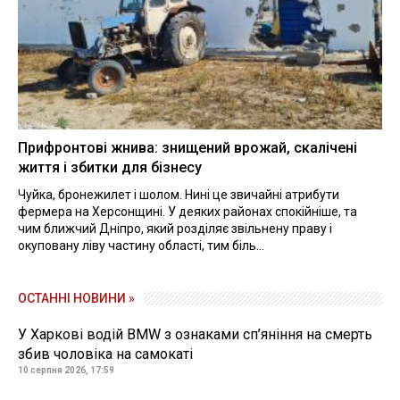
Прифронтові жнива: знищений врожай, скалічені
життя і збитки для бізнесу
Чуйка, бронежилет і шолом. Нині це звичайні атрибути
фермера на Херсонщині. У деяких районах спокійніше, та
чим ближчий Дніпро, який розділяє звільнену праву і
окуповану ліву частину області, тим біль...
ОСТАННІ НОВИНИ »
У Харкові водій BMW з ознаками сп’яніння на смерть
збив чоловіка на самокаті
10 серпня 2026, 17:59