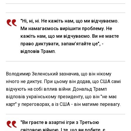
"Ні, ні, ні. Не кажіть нам, що ми відчуваємо.
Ми намагаємось вирішити проблему. Не
кажіть нам, що ми відчуваємо. Ви не маєте
право диктувати, запам’ятайте це", -
відповів Трамп.
Володимир Зеленський зазначив, що він нікому
нічого не диктує. При цьому він додав, що США самі
відчують на собі вплив війни. Дональд Трамп
відповів українському президенту, що він "не має
карт" у переговорах, а із США - він матиме перевагу.
"Ви граєте в азартні ігри з Третьою
світовою війною. І те, що ви робите, є