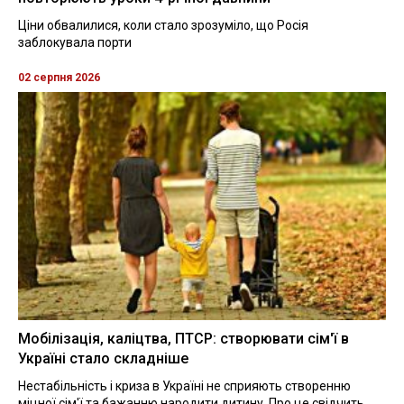
Ціни обвалилися, коли стало зрозуміло, що Росія
заблокувала порти
02 серпня 2026
Мобілізація, каліцтва, ПТСР: створювати сім'ї в
Україні стало складніше
Нестабільність і криза в Україні не сприяють створенню
міцної сім'ї та бажанню народити дитину. Про це свідчить