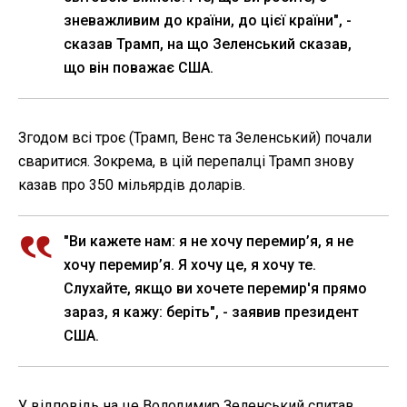
зневажливим до країни, до цієї країни", -
сказав Трамп, на що Зеленський сказав,
що він поважає США.
Згодом всі троє (Трамп, Венс та Зеленський) почали
сваритися. Зокрема, в цій перепалці Трамп знову
казав про 350 мільярдів доларів.
"Ви кажете нам: я не хочу перемир’я, я не
хочу перемир’я. Я хочу це, я хочу те.
Слухайте, якщо ви хочете перемир'я прямо
зараз, я кажу: беріть", - заявив президент
США.
У відповідь на це Володимир Зеленський спитав