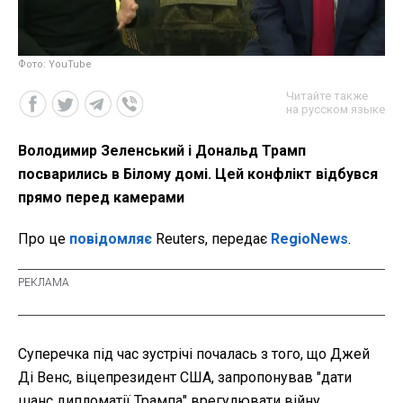
Фото: YouTube
Читайте также
на русском языке
Володимир Зеленський і Дональд Трамп
посварились в Білому домі. Цей конфлікт відбувся
прямо перед камерами
Про це
повідомляє
Reuters, передає
RegioNews
.
Суперечка під час зустрічі почалась з того, що Джей
Ді Венс, віцепрезидент США, запропонував "дати
шанс дипломатії Трампа" врегулювати війну.