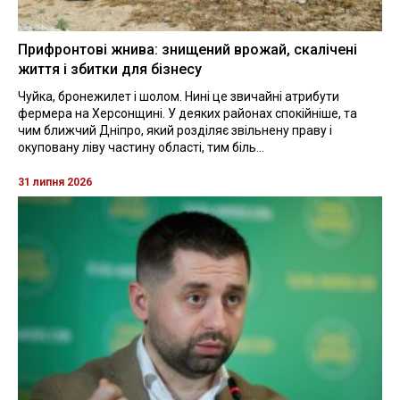
Прифронтові жнива: знищений врожай, скалічені
життя і збитки для бізнесу
Чуйка, бронежилет і шолом. Нині це звичайні атрибути
фермера на Херсонщині. У деяких районах спокійніше, та
чим ближчий Дніпро, який розділяє звільнену праву і
окуповану ліву частину області, тим біль...
31 липня 2026