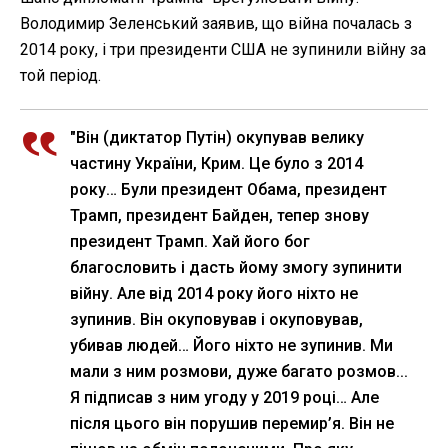
Володимир Зеленський заявив, що війна почалась з
2014 року, і три президенти США не зупинили війну за
той період.
"Він (диктатор Путін) окупував велику
частину України, Крим. Це було з 2014
року… Були президент Обама, президент
Трамп, президент Байден, тепер знову
президент Трамп. Хай його бог
благословить і дасть йому змогу зупинити
війну. Але від 2014 року його ніхто не
зупинив. Він окуповував і окуповував,
убивав людей… Його ніхто не зупинив. Ми
мали з ним розмови, дуже багато розмов...
Я підписав з ним угоду у 2019 році… Але
після цього він порушив перемир’я. Він не