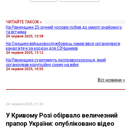
ЧИТАЙТЕ ТАКОЖ »
На Рівненщині 25-річний чоловік побив до смерті знайомого
та вітчима
24 червня 2025, 15:58
На Одещині військовослужбовець намагався організувати
канал втечі за кордон для СЗЧшників
24 червня 2025, 13:12
На Рівненщині судитимуть експравоохоронця, який
організував корупційну схему на війні
24 червня 2025, 10:55
Всі новини »
24 червня 2025, 21:20
У Кривому Розі обірвало величезний
прапор України: опубліковано відео