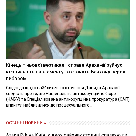
Кінець тіньової вертикалі: справа Арахамії руйнує
керованість парламенту та ставить Банкову перед
вибором
Слідчі дії щодо найближчого оточення Давида Арахамії
свідчать про те, що Національне антикорупційне бюро
(НАБУ) та Спеціалізована антикорупційна прокуратура (САП)
впритул наблизилися до процесуального...
ОСТАННІ НОВИНИ »
Атака РФ на Київ: у двох районах столиці спалахнули