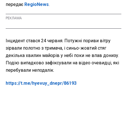
передає
RegioNews
.
Інцидент стався 24 червня. Потужні пориви вітру
зірвали полотно з тримача, і синьо-жовтий стяг
декілька хвилин майорів у небі поки не впав донизу.
Подію випадково зафіксували на відео очевидці, які
перебували неподалік.
https://t.me/hyevuy_dnepr/86193