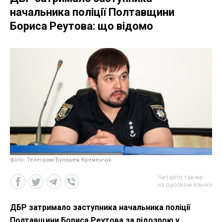
начальника поліції Полтавщини
Бориса Реутова: що відомо
фото: Телеграм/Булашев Кременчук
Читайте также
на русском языке
ДБР затримало заступника начальника поліції
Полтавщини Бориса Реутова за підозрою у