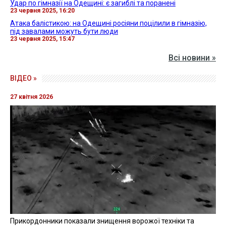
Удар по гімназії на Одещині: є загиблі та поранені
23 червня 2025, 16:20
Атака балістикою: на Одещині росіяни поцілили в гімназію,
під завалами можуть бути люди
23 червня 2025, 15:47
Всі новини »
ВІДЕО »
27 квітня 2026
Прикордонники показали знищення ворожої техніки та