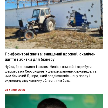
Прифронтові жнива: знищений врожай, скалічені
життя і збитки для бізнесу
Чуйка, бронежилет і шолом. Нині це звичайні атрибути
фермера на Херсонщині. У деяких районах спокійніше, та
чим ближчий Дніпро, який розділяє звільнену праву і
окуповану ліву частину області, тим біль...
31 липня 2026