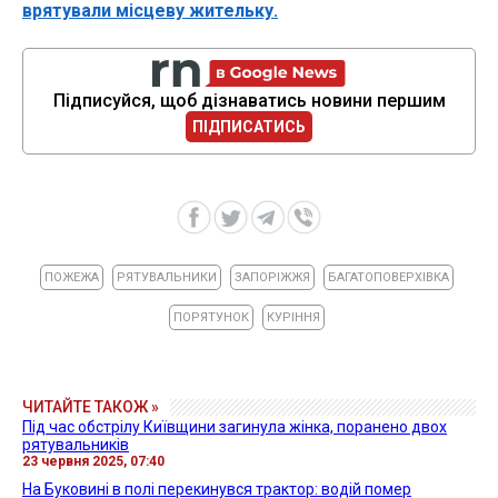
врятували місцеву жительку.
Підписуйся, щоб дізнаватись новини першим
ПІДПИСАТИСЬ
ПОЖЕЖА
РЯТУВАЛЬНИКИ
ЗАПОРІЖЖЯ
БАГАТОПОВЕРХІВКА
ПОРЯТУНОК
КУРІННЯ
ЧИТАЙТЕ ТАКОЖ »
Під час обстрілу Київщини загинула жінка, поранено двох
рятувальників
23 червня 2025, 07:40
На Буковині в полі перекинувся трактор: водій помер