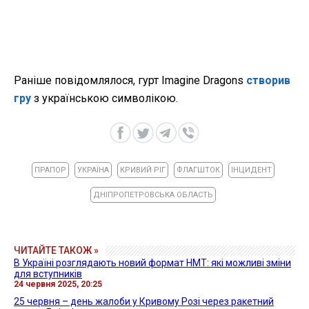
Раніше повідомлялося, гурт Imagine Dragons
створив
гру
з українською символікою.
ПРАПОР
УКРАЇНА
КРИВИЙ РІГ
ФЛАГШТОК
ІНЦИДЕНТ
ДНІПРОПЕТРОВСЬКА ОБЛАСТЬ
ЧИТАЙТЕ ТАКОЖ »
В Україні розглядають новий формат НМТ: які можливі зміни
для вступників
24 червня 2025, 20:25
25 червня – день жалоби у Кривому Розі через ракетний