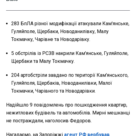
283 БпЛА різної модифікації атакували Кам'янське,
Гуляйполе, Щербаки, Новоданилівку, Малу
Токмачку, Чарівне та Новодарівку.
5 обстрілів із РСЗВ накрили Кам'янське, Гуляйполе,
Щербаки та Малу Токмачку.
204 артобстріли завдано по території Кам'янського,
Гуляйполя, Щербаків, Новоданилівки, Малої
Токмачки, Чарівного та Новодарівки.
Надійшло 9 повідомлень про пошкодження квартир,
нежитлових будівель та автомобілів. Мирні мешканці
не постраждали, наголосив Федоров.
Нагадаємо, на Запоріжжі
агент РФ вербував