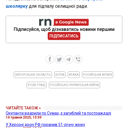
школярку
для підпалу селищної ради.
Підписуйся, щоб дізнаватись новини першим
ПІДПИСАТИСЬ
ЗАПОРІЗЬКА ОБЛАСТЬ
БПЛА
АТАКА
РОСІЙСЬКА АРМІЯ
РСЗВ ГРАД
РОСІЙСЬКО-УКРАЇНСЬКА ВІЙНА
ЧИТАЙТЕ ТАКОЖ »
Окупанти вдарили по Сумах, є загиблий та постраждалі
14 травня 2025, 15:59
У Херсоні дрон РФ поранив 51-річну жінку