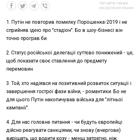
Читайте также
на русском языке
1. Путін не повторив помилку Порошенка-2019 і не
сприйняв ідею про "стадіон". Бо в шоу-бізнесі він
точно програв би.
2. Статус російської делегації суттєво понижений - це,
щоб показати своє ставлення до предмету
перемовин.
3. Той, хто надіявся на позитивний розвиток ситуації і
завершення гострої фази війни, - романтики. Бо не
для цього Путін накопичував війська для "літньої
кампанії".
4. Для нас головне питання - чи будуть європейці
дійсно реагувати санкціями, чи знову (вчергове)
вирішать, що водити козу - менш затратно, ніж