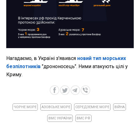
Нагадаємо, в Україні з'явився
новий тип морських
безпілотників
"дрононосець". Ними атакують цілі у
Криму.
ЧОРНЕ МОРЕ
АЗОВСЬКЕ МОРЕ
СЕРЕДЗЕМНЕ МОРЕ
ВІЙНА
ВМС УКРАЇНИ
ВМС РФ