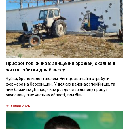
Прифронтові жнива: знищений врожай, скалічені
життя і збитки для бізнесу
Чуйка, бронежилет і шолом. Нині це звичайні атрибути
фермера на Херсонщині. У деяких районах спокійніше, та
чим ближчий Дніпро, який розділяє звільнену праву і
окуповану ліву частину області, тим біль...
31 липня 2026