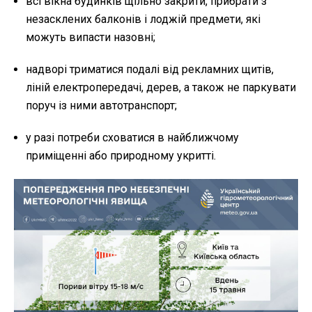
всі вікна будинків щільно закрити, прибрати з
незасклених балконів і лоджій предмети, які
можуть випасти назовні;
надворі триматися подалі від рекламних щитів,
ліній електропередачі, дерев, а також не паркувати
поруч із ними автотранспорт;
у разі потреби сховатися в найближчому
приміщенні або природному укритті.