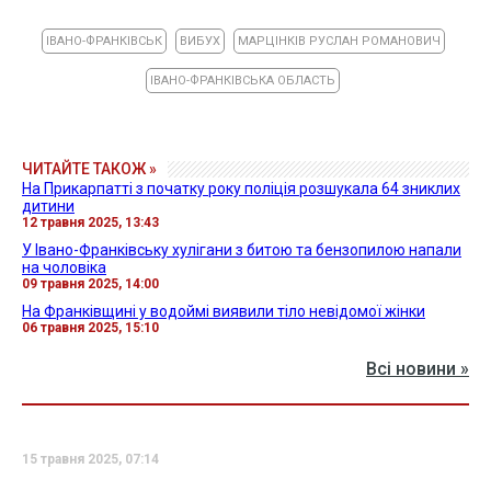
ІВАНО-ФРАНКІВСЬК
ВИБУХ
МАРЦІНКІВ РУСЛАН РОМАНОВИЧ
ІВАНО-ФРАНКІВСЬКА ОБЛАСТЬ
ЧИТАЙТЕ ТАКОЖ »
На Прикарпатті з початку року поліція розшукала 64 зниклих
дитини
12 травня 2025, 13:43
У Івано-Франківську хулігани з битою та бензопилою напали
на чоловіка
09 травня 2025, 14:00
На Франківщині у водоймі виявили тіло невідомої жінки
06 травня 2025, 15:10
Всі новини »
15 травня 2025, 07:14