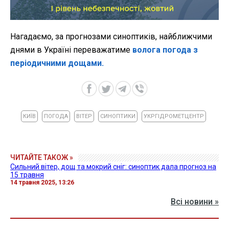
Нагадаємо, за прогнозами синоптиків, найближчими
днями в Україні переважатиме
волога погода з
періодичними дощами.
КИЇВ
ПОГОДА
ВІТЕР
СИНОПТИКИ
УКРГІДРОМЕТЦЕНТР
ЧИТАЙТЕ ТАКОЖ »
Сильний вітер, дощ та мокрий сніг: синоптик дала прогноз на
15 травня
14 травня 2025, 13:26
Всі новини »