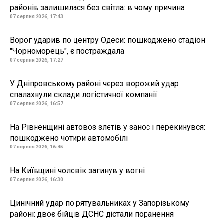
районів залишилася без світла: в чому причина
07 серпня 2026, 17:43
Ворог ударив по центру Одеси: пошкоджено стадіон
"Чорноморець", є постраждала
07 серпня 2026, 17:27
У Дніпровському районі через ворожий удар
спалахнули склади логістичної компанії
07 серпня 2026, 16:57
На Рівненщині автовоз злетів у занос і перекинувся:
пошкоджено чотири автомобілі
07 серпня 2026, 16:45
На Київщині чоловік загинув у вогні
07 серпня 2026, 16:30
Цинічний удар по рятувальниках у Запорізькому
районі: двоє бійців ДСНС дістали поранення