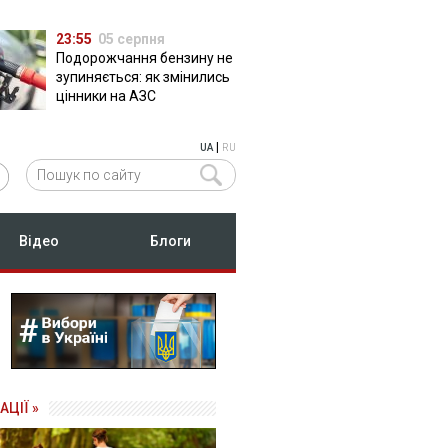
23:55
05 серпня
Подорожчання бензину не
зупиняється: як змінились
цінники на АЗС
|
UA
RU
Відео
Блоги
АЦІЇ »