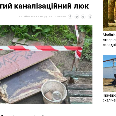
итий каналізаційний люк
Читайте также на русском языке
Мобіліз
створюв
складн
Прифро
скаліче