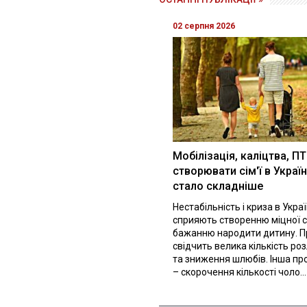
02 серпня 2026
Мобілізація, каліцтва, П
створювати сім'ї в Україн
стало складніше
Нестабільність і криза в Украї
сприяють створенню міцної сі
бажанню народити дитину. П
свідчить велика кількість ро
та зниження шлюбів. Інша п
– скорочення кількості чоло...