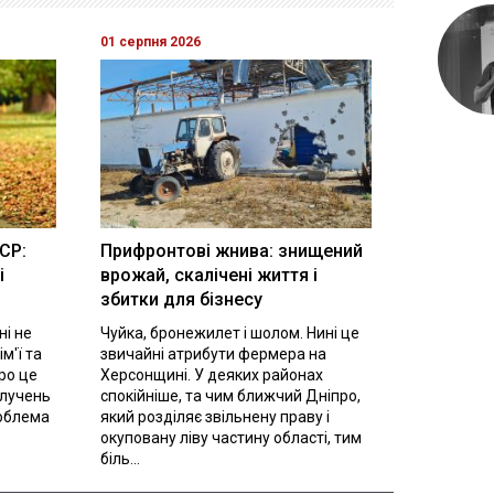
01 серпня 2026
ТСР:
Прифронтові жнива: знищений
і
врожай, скалічені життя і
збитки для бізнесу
ні не
Чуйка, бронежилет і шолом. Нині це
м'ї та
звичайні атрибути фермера на
ро це
Херсонщині. У деяких районах
злучень
спокійніше, та чим ближчий Дніпро,
роблема
який розділяє звільнену праву і
окуповану ліву частину області, тим
біль...