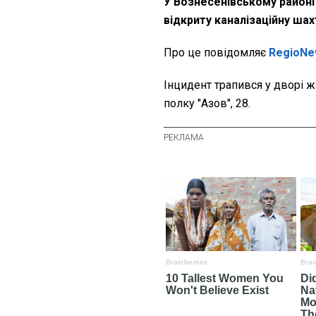
У Вознесенівському районі
відкриту каналізаційну шах
Про це
повідомляє
RegioNe
Інцидент трапився у дворі ж
полку "Азов", 28.