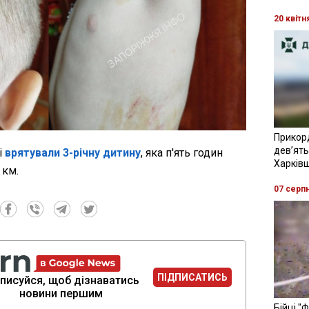
20 квітн
Прикор
девʼять
і
врятували 3-річну дитину
, яка п'ять годин
Харків
 км.
07 серп
ПІДПИСАТИСЬ
писуйся, щоб дізнаватись
новини першим
Бійці "