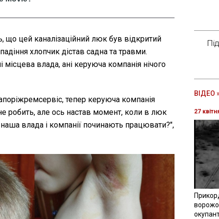
, що цей каналізаційний люк був відкритий
Пі
 падіння хлопчик дістав садна та травми.
і місцева влада, ані керуюча компанія нічого
ВІДЕО 
Запоріжремсервіс, тепер керуюча компанія
 не робить, але ось настав момент, коли в люк
27 квітн
 наша влада і компанії починають працювати?",
Прикор
ворожої
окупант