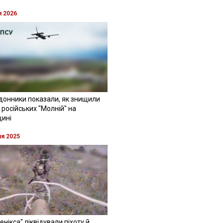
я 2026
донники показали, як знищили
 російських "Молній" на
щині
ня 2025
Фенікса" ліквідували піхоту й