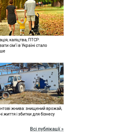
ація, каліцтва, ПТСР:
ати сім'ї в Україні стало
іше
нтові жнива: знищений врожай,
ні життя і збитки для бізнесу
Всі публікації »