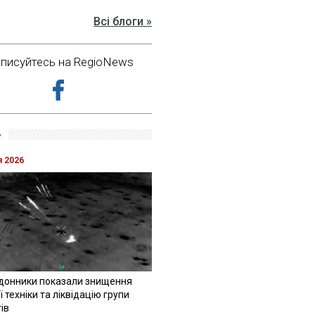
Всі блоги »
дписуйтесь на RegioNews
»
я 2026
донники показали знищення
 техніки та ліквідацію групи
ів