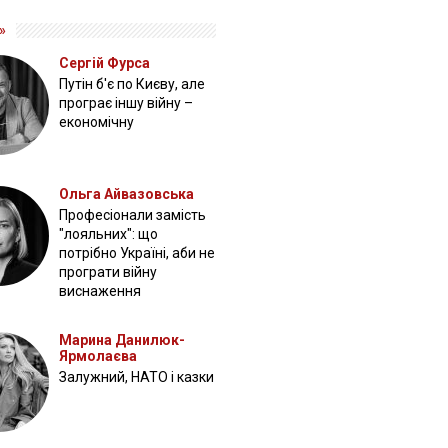
»
Сергій Фурса
Путін б'є по Києву, але
програє іншу війну –
економічну
Ольга Айвазовська
Професіонали замість
"лояльних": що
потрібно Україні, аби не
програти війну
виснаження
Марина Данилюк-
Ярмолаєва
Залужний, НАТО і казки