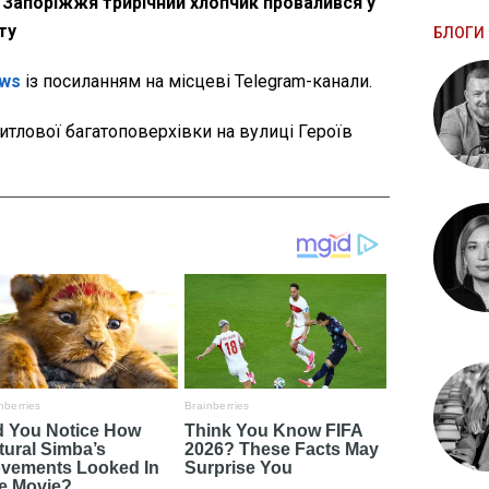
 Запоріжжя трирічний хлопчик провалився у
ту
БЛОГИ 
ws
із посиланням на місцеві Telegram-канали.
итлової багатоповерхівки на вулиці Героїв