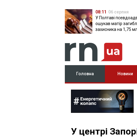
08:11
06 серпня
У Полтаві псевдоад
ошукав матір загиб
захисника на 1,75 м
Головна
Новини
У центрі Запо