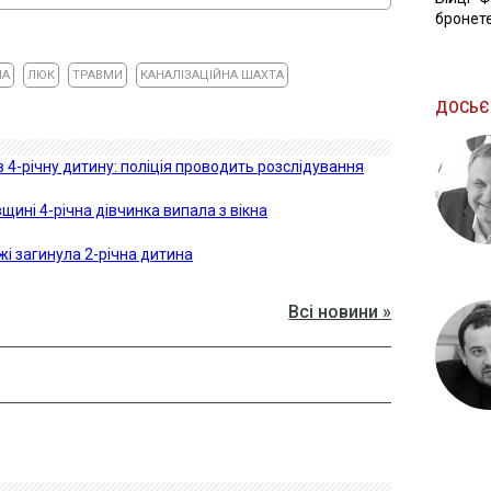
бронете
НА
ЛЮК
ТРАВМИ
КАНАЛІЗАЦІЙНА ШАХТА
ДОСЬЄ
 4-річну дитину: поліція проводить розслідування
щині 4-річна дівчинка випала з вікна
ежі загинула 2-річна дитина
Всі новини »