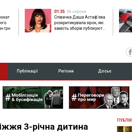
01:35
06 серпня
вокат
Співачка Даша Астаф'єва
лого
розкритикувала зірок, які
лн грн
замість зборів публікують
фото з вечірок
Публікації
Регіони
Досьє
ПУБЛІК
ріжжя 3-річна дитина