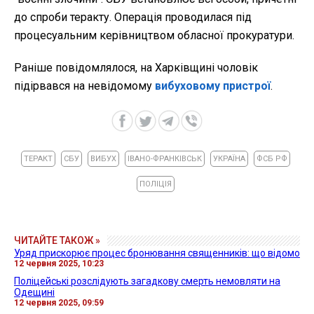
до спроби теракту. Операція проводилася під
процесуальним керівництвом обласної прокуратури.
Раніше повідомлялося, на Харківщині чоловік
підірвався на невідомому
вибуховому пристрої
.
ТЕРАКТ
СБУ
ВИБУХ
ІВАНО-ФРАНКІВСЬК
УКРАЇНА
ФСБ РФ
ПОЛІЦІЯ
ЧИТАЙТЕ ТАКОЖ »
Уряд прискорює процес бронювання священників: що відомо
12 червня 2025, 10:23
Поліцейські розслідують загадкову смерть немовляти на
Одещині
12 червня 2025, 09:59