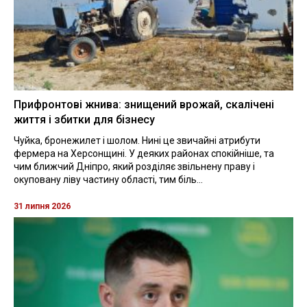
Прифронтові жнива: знищений врожай, скалічені
життя і збитки для бізнесу
Чуйка, бронежилет і шолом. Нині це звичайні атрибути
фермера на Херсонщині. У деяких районах спокійніше, та
чим ближчий Дніпро, який розділяє звільнену праву і
окуповану ліву частину області, тим біль...
31 липня 2026