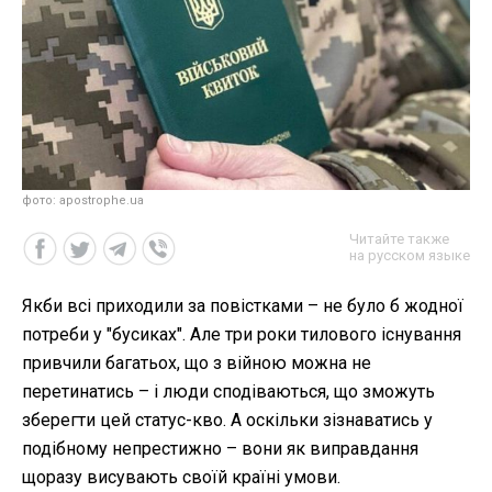
фото: apostrophe.ua
Читайте также
на русском языке
Якби всі приходили за повістками – не було б жодної
потреби у "бусиках". Але три роки тилового існування
привчили багатьох, що з війною можна не
перетинатись – і люди сподіваються, що зможуть
зберегти цей статус-кво. А оскільки зізнаватись у
подібному непрестижно – вони як виправдання
щоразу висувають своїй країні умови.