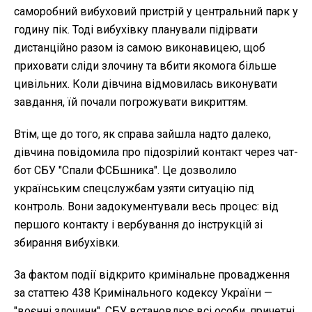
саморобний вибуховий пристрій у центральний парк у
годину пік. Тоді вибухівку планували підірвати
дистанційно разом із самою виконавицею, щоб
приховати сліди злочину та вбити якомога більше
цивільних. Коли дівчина відмовилась виконувати
завдання, їй почали погрожувати викриттям.
Втім, ще до того, як справа зайшла надто далеко,
дівчина повідомила про підозрілий контакт через чат-
бот СБУ "Спали ФСБшника". Це дозволило
українським спецслужбам узяти ситуацію під
контроль. Вони задокументували весь процес: від
першого контакту і вербування до інструкцій зі
збирання вибухівки.
За фактом події відкрито кримінальне провадження
за статтею 438 Кримінального кодексу України —
"воєнні злочини". СБУ встановлює всі особи, причетні