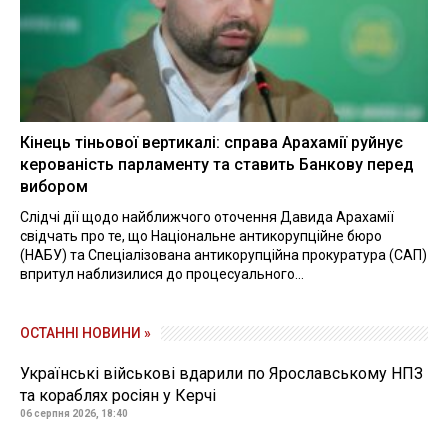
Кінець тіньової вертикалі: справа Арахамії руйнує
керованість парламенту та ставить Банкову перед
вибором
Слідчі дії щодо найближчого оточення Давида Арахамії
свідчать про те, що Національне антикорупційне бюро
(НАБУ) та Спеціалізована антикорупційна прокуратура (САП)
впритул наблизилися до процесуального...
ОСТАННІ НОВИНИ »
Українські військові вдарили по Ярославському НПЗ
та кораблях росіян у Керчі
06 серпня 2026, 18:40