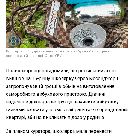
Куратор з фсб доручив дівчині збирати вибуховий пристрій в
орендованій квартирі. Фото: СБУ.
Правоохоронці повідомили, що російський агент
вийшов на 15-річну школярку через месенджер і
запропонував їй гроші в обмін на виготовлення
саморобного вибухового пристрою. Дівчині
надіслали докладні інструкції: начинити вибухівку
гайками, сховати у термос і зібрати все в орендованій
квартирі, аби не викликати підозр у родичів.
За планом куратора, школярка мала перенести