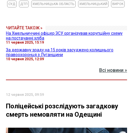
СУД
ДТП
ХМЕЛЬНИЦЬКА ОБЛАСТЬ
ХМЕЛЬНИЦЬКИЙ
ВИРОК
ЧИТАЙТЕ ТАКОЖ »
На Хмельниччині офіцер ЗСУ організував корупційну схему
на постачанні хліба
11 червня 2025, 15:19
За державну зраду на 15 років засуджено колишнього
правоохоронця з Луганщини
10 червня 2025, 12:09
Всі новини »
12 червня 2025, 09:59
Поліцейські розслідують загадкову
смерть немовляти на Одещині