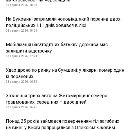
08 серпня 2026, 18:39
На Буковині затримали чоловіка, який поранив двох
поліцейських і 11 днів ховався в лісі
08 серпня 2026, 18:01
Мобілізація багатодітних батьків: держава має
залишити відстрочку
08 серпня 2026, 17:24
Удар дрона по ринку на Сумщині: у лікарні помер один
із поранених
08 серпня 2026, 16:53
Зіткнення трьох авто на Житомирщині: семеро
травмованих, серед них – двоє дітей
08 серпня 2026, 16:26
Понад 25 років займався поверненням тіл загиблих
на війні: у Києві попрощалися з Олексієм Юковим