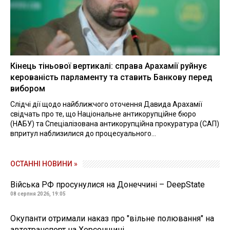
Кінець тіньової вертикалі: справа Арахамії руйнує
керованість парламенту та ставить Банкову перед
вибором
Слідчі дії щодо найближчого оточення Давида Арахамії
свідчать про те, що Національне антикорупційне бюро
(НАБУ) та Спеціалізована антикорупційна прокуратура (САП)
впритул наблизилися до процесуального...
ОСТАННІ НОВИНИ »
Війська РФ просунулися на Донеччині – DeepState
08 серпня 2026, 19:05
Окупанти отримали наказ про "вільне полювання" на
автотранспорт на Херсонщині