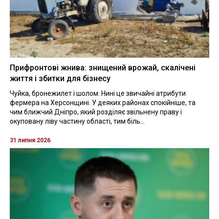
Прифронтові жнива: знищений врожай, скалічені
життя і збитки для бізнесу
Чуйка, бронежилет і шолом. Нині це звичайні атрибути
фермера на Херсонщині. У деяких районах спокійніше, та
чим ближчий Дніпро, який розділяє звільнену праву і
окуповану ліву частину області, тим біль...
31 липня 2026