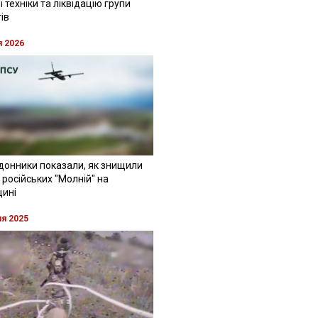
 техніки та ліквідацію групи
ів
я 2026
донники показали, як знищили
 російських "Молній" на
щині
ня 2025