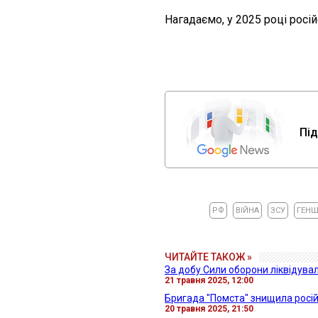
Нагадаємо, у 2025 році росі
Під
РФ
ВІЙНА
ЗСУ
ГЕНШ
ЧИТАЙТЕ ТАКОЖ »
За добу Сили оборони ліквідува
21 травня 2025, 12:00
Бригада "Помста" знищила росій
20 травня 2025, 21:50