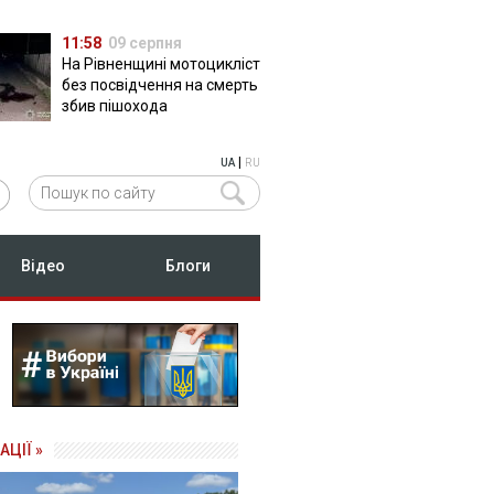
11:58
09 серпня
На Рівненщині мотоцикліст
без посвідчення на смерть
збив пішохода
|
UA
RU
Відео
Блоги
АЦІЇ »