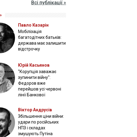
Всі публікації »
»
Павло Казарін
Мобілізація
багатодітних батьків:
держава має залишити
відстрочку
Юрій Касьянов
"Корупція заважає
зупинити війну":
Федоров вже
перейшов усі червоні
лінії Банкової
Віктор Андрусів
Збільшення ціни війни:
удари по російських
НПЗ і складах
змушують Путіна