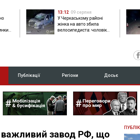
13:12
09 серпня
но
У Черкаському районі
жінка на авто збила
инки
велосипедиста: чоловік
загинув на місці
Публікації
Регіони
Досьє
ПУБЛІК
 важливий завод РФ, що