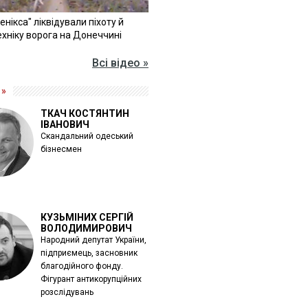
Фенікса" ліквідували піхоту й
хніку ворога на Донеччині
Всі відео »
 »
ТКАЧ КОСТЯНТИН
ІВАНОВИЧ
Скандальний одеський
бізнесмен
КУЗЬМІНИХ СЕРГІЙ
ВОЛОДИМИРОВИЧ
Народний депутат України,
підприємець, засновник
благодійного фонду.
Фігурант антикорупційних
розслідувань