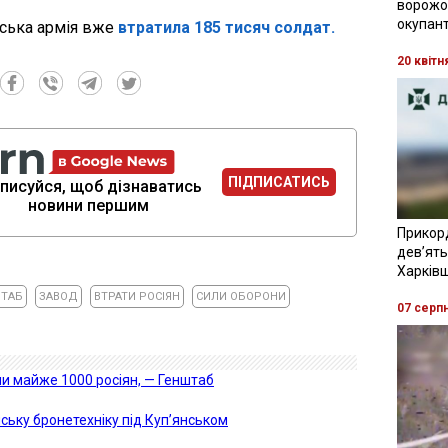
ворожої
окупант
йська армія вже
втратила 185 тисяч солдат.
20 квітн
ПІДПИСАТИСЬ
писуйся, щоб дізнаватись
новини першим
Прикор
девʼять
Харків
ТАБ
ЗАВОД
ВТРАТИ РОСІЯН
СИЛИ ОБОРОНИ
07 серп
ли майже 1000 росіян, — Генштаб
ську бронетехніку під Куп’янськом