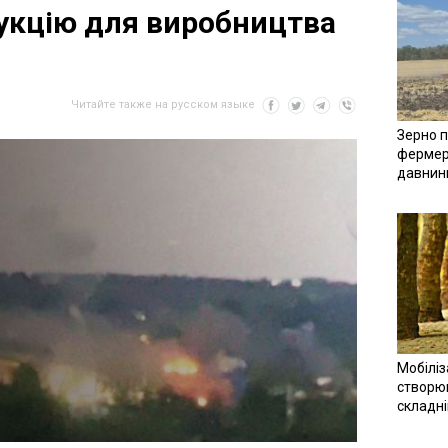
укцію для виробництва
Читайте также на русском языке
Зерно п
фермер
давнин
Мобіліз
створюв
складн