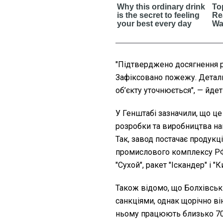
"Підтверджено досягнення р
Зафіксовано пожежу. Детал
об’єкту уточнюється", — йде
У Генштабі зазначили, що ц
е
розробки та виробництва на
Так, завод постачає продук
промислового комплексу РФ,
"Сухой", ракет "Іскандер" і "
Також відомо, що
Болхівськ
санкціями, однак щорічно ві
ньому працюють близько 700