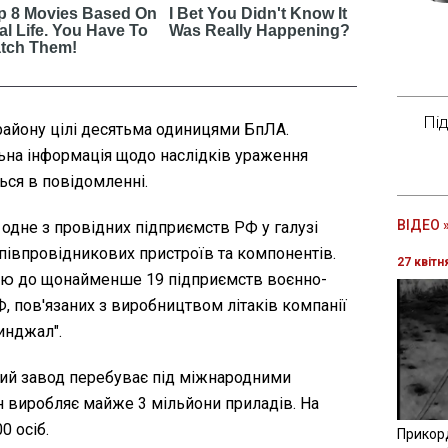
Пі
айону цілі десятьма одиницями БпЛА.
ьна інформація щодо наслідків ураження
ться в повідомленні.
ВІДЕО 
 одне з провідних підприємств РФ у галузі
півпровідникових пристроїв та компонентів.
27 квітн
цію до щонайменше 19 підприємств воєнно-
 пов'язаних з виробництвом літаків компанії
Кинджал".
ий завод перебуває під міжнародними
н виробляє майже 3 мільйони приладів. На
 осіб.
Прикор