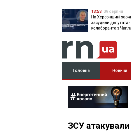
13:53
09 серпня
На Херсонщині заоч
засудили депутата-
колаборанта з Чапл
від КПРФ
Головна
Новини
ЗСУ атакували