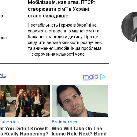
Мобілізація, каліцтва, ПТСР:
створювати сім'ї в Україні
ої
стало складніше
Нестабільність і криза в Україні не
сприяють створенню міцної сім'ї та
бажанню народити дитину. Про це
вала
свідчить велика кількість розлучень
та зниження шлюбів. Інша проблема
– скорочення кількості чоло...