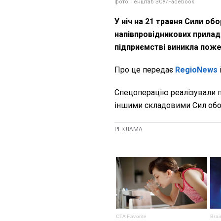
фото: Генштаб ЗСУ/Facebook
У ніч на 21 травня Сили об
напівпровідникових приладі
підприємстві виникла пож
Про це передає
RegioNews
Спецоперацію реалізували пі
іншими складовими Сил обо