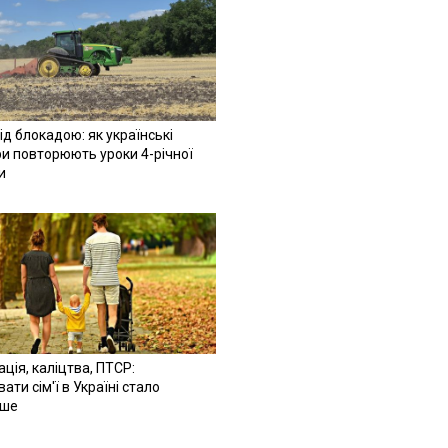
ід блокадою: як українські
и повторюють уроки 4-річної
и
ація, каліцтва, ПТСР:
ати сім'ї в Україні стало
іше