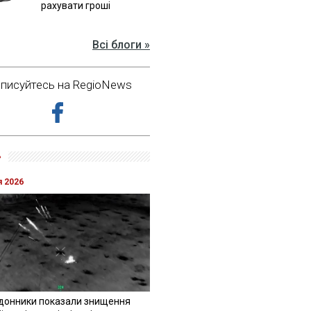
рахувати гроші
Всі блоги »
дписуйтесь на RegioNews
»
я 2026
донники показали знищення