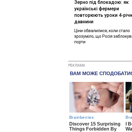
Зерно під блокадою: як
українські фермери
повторюють уроки 4-річн
давнини
Ціни обвалилися, коли стало
зрозуміло, що Росія заблоку
порти