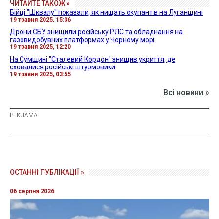
ЧИТАЙТЕ ТАКОЖ »
Бійці "Шквалу" показали, як нищать окупантів на Луганщині
19 травня 2025, 15:36
Дрони СБУ знищили російську РЛС та обладнання на
газовидобувних платформах у Чорному морі
19 травня 2025, 12:20
На Сумщині "Сталевий Кордон" знищив укриття, де
сховалися російські штурмовики
19 травня 2025, 03:55
Всі новини »
ОСТАННІ ПУБЛІКАЦІЇ »
06 серпня 2026