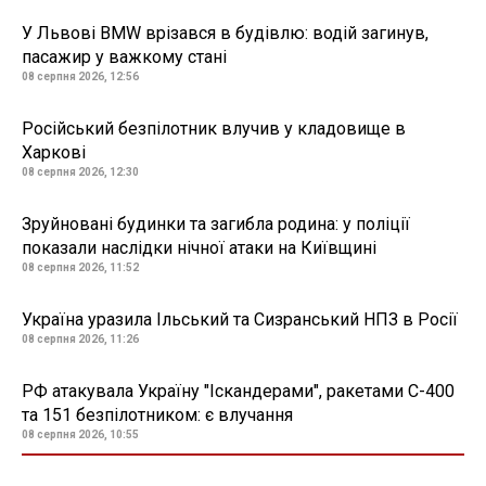
У Львові BMW врізався в будівлю: водій загинув,
пасажир у важкому стані
08 серпня 2026, 12:56
Російський безпілотник влучив у кладовище в
Харкові
08 серпня 2026, 12:30
Зруйновані будинки та загибла родина: у поліції
показали наслідки нічної атаки на Київщині
08 серпня 2026, 11:52
Україна уразила Ільський та Сизранський НПЗ в Росії
08 серпня 2026, 11:26
РФ атакувала Україну "Іскандерами", ракетами С-400
та 151 безпілотником: є влучання
08 серпня 2026, 10:55