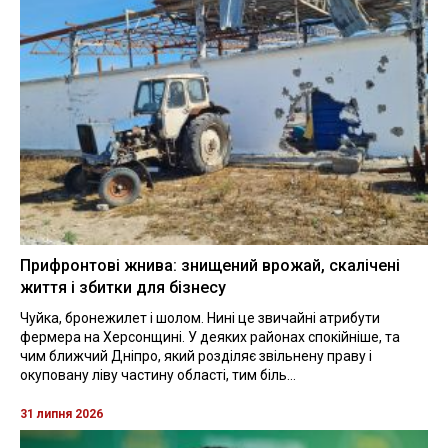
Прифронтові жнива: знищений врожай, скалічені
життя і збитки для бізнесу
Чуйка, бронежилет і шолом. Нині це звичайні атрибути
фермера на Херсонщині. У деяких районах спокійніше, та
чим ближчий Дніпро, який розділяє звільнену праву і
окуповану ліву частину області, тим біль...
31 липня 2026