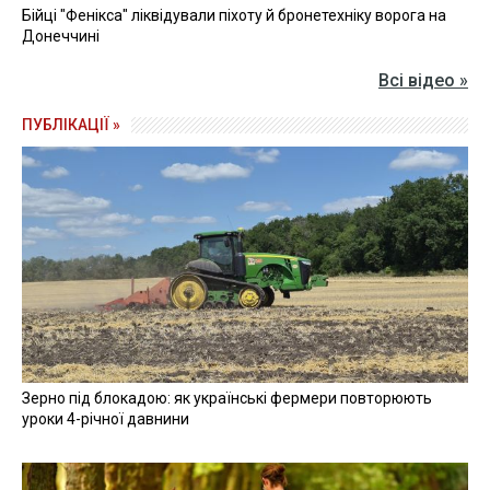
СМЕРТЕЛЬНА ДТП
СМЕРТЬ ДИТИНИ
ЧИТАЙТЕ ТАКОЖ »
На Тернопільщині водій Mitsubishi смертельно травмував
пішохода
20 травня 2025, 13:21
На Одещині автівка вилетіла в кювет: загинули дві людини
20 травня 2025, 10:06
На Полтавщині автівка з'їхала в кювет і перекинулася:
загинула людина
20 травня 2025, 03:55
Всі новини »
ВІДЕО »
27 квітня 2026