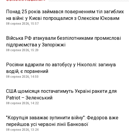
Понад 25 років займався поверненням тіл загиблих
на війні: у Києві попрощалися з Олексієм Юковим
08 серпня 2026, 15:57
Війська РФ атакували безпілотниками промислові
підприємства у Запоріжжі
08 серпня 2026, 15:20
Росіяни вдарили по автобусу у Нікополі: загинув
водій, є поранений
08 серпня 2026, 14:50
США щомісяця постачатимуть Україні ракети для
Patriot – Зеленський
08 серпня 2026, 14:22
"Корупція заважає зупинити війну": Федоров вже
перейшов усі червоні лінії Банкової
08 серпня 2026, 13:24