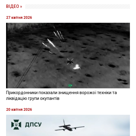
20 травня 2025, 21:20
Водія, який на Київщині на смерть
збив 10-річну дитину, взяли під варту
фото: Нацполіція
Читайте также
на русском языке
Правоохоронці повідомили про підозру водію, який
у Бориспільському районі на смерть збив 10-річну
дівчинку. Фігуранта взяли під варту
Про це
повідомляє
пресслужба Національної поліції
в Київській області, передає
RegioNews
.