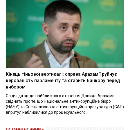
Кінець тіньової вертикалі: справа Арахамії руйнує
керованість парламенту та ставить Банкову перед
вибором
Слідчі дії щодо найближчого оточення Давида Арахамії
свідчать про те, що Національне антикорупційне бюро
(НАБУ) та Спеціалізована антикорупційна прокуратура (САП)
впритул наблизилися до процесуального...
ОСТАННІ НОВИНИ »