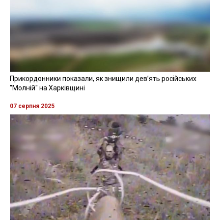
Смертельна аварія сталася вранці 19 травня в селі
Кучаків. За даними слідства, 60-річний водій Kia
виїхав на узбіччя та наїхав на малолітню дівчинку.
Дитина померла на місці аварії. Слідчі повідомили
керманичу про підозру.
"У суді підозрюваному обрали запобіжний захід у
вигляді тримання під вартою", — йдеться в
повідомленні.
Наразі триває розслідування.
Нагадаємо, раніше повідомлялося, що на Київщині
легковик
на смерть збив 10-річну дівчинку.
ПІДОЗРА
АВАРІЯ
КИЇВСЬКА ОБЛАСТЬ
ЗАПОБІЖНИЙ ЗАХІД