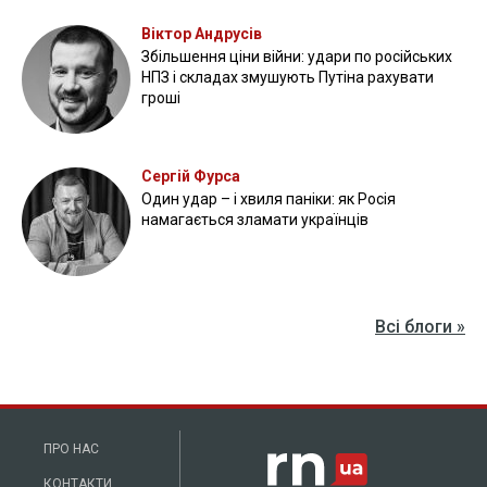
Прикордонники показали, як знищили девʼять російських
"Молній" на Харківщині
07 серпня 2025
Бійці "Фенікса" ліквідували піхоту й бронетехніку ворога на
Донеччині
Всі відео »
ПУБЛІКАЦІЇ »