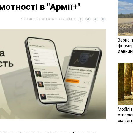
мотності в "Армії+"
Читайте также на русском языке
Зерно п
фермер
давнин
Мобіліз
створюв
складн