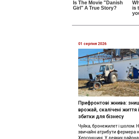
01 серпня 2026
Прифронтові жнива: зни
врожай, скалічені життя 
збитки для бізнесу
Чуйка, бронежилет і шолом. Н
звичайні атрибути фермера 
Херсонщині. У деяких района