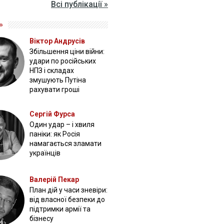
Всі публікації »
»
Віктор Андрусів
Збільшення ціни війни:
удари по російських
НПЗ і складах
змушують Путіна
рахувати гроші
Сергій Фурса
Один удар – і хвиля
паніки: як Росія
намагається зламати
українців
Валерій Пекар
План дій у часи зневіри:
від власної безпеки до
підтримки армії та
бізнесу