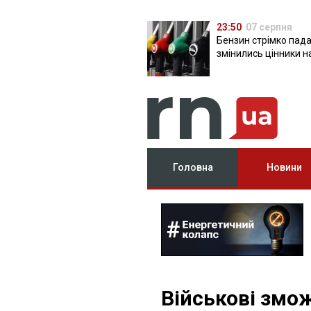
23:50
07 серпня
Бензин стрімко пада
змінились цінники н
Головна
Новини
Військові змо