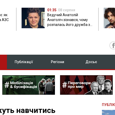
01:35
08 серпня
є: як
Ведучий Анатолій
а АЗС
Анатоліч зізнався, чому
розпалась його дружба з
Остапчуком
Публікації
Регіони
Досьє
ПУБЛІК
жуть навчитись