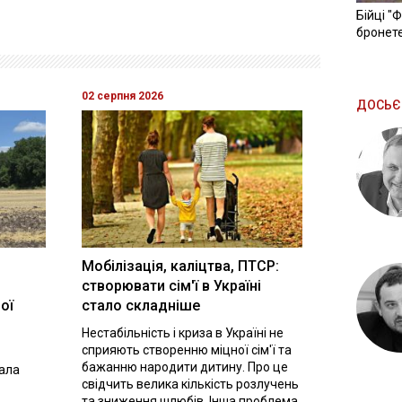
Бійці "
бронете
02 серпня 2026
ДОСЬЄ
Мобілізація, каліцтва, ПТСР:
створювати сім'ї в Україні
ої
стало складніше
Нестабільність і криза в Україні не
сприяють створенню міцної сім'ї та
бажанню народити дитину. Про це
вала
свідчить велика кількість розлучень
та зниження шлюбів. Інша проблема