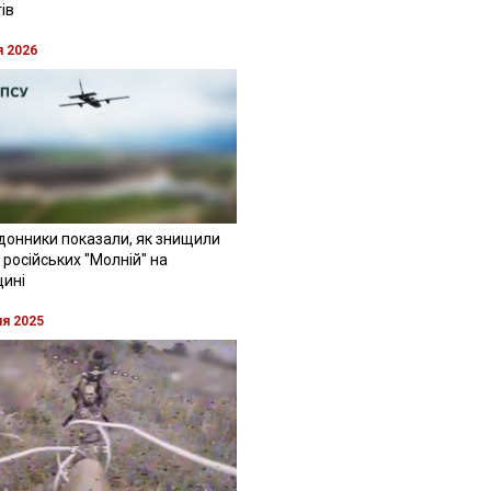
ів
я 2026
донники показали, як знищили
 російських "Молній" на
щині
ня 2025