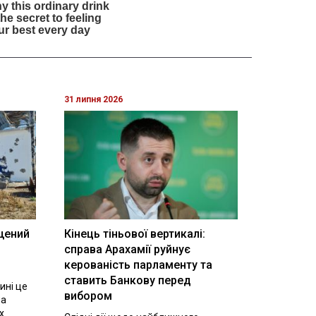
31 липня 2026
щений
Кінець тіньової вертикалі:
і
справа Арахамії руйнує
керованість парламенту та
ставить Банкову перед
ині це
вибором
на
х