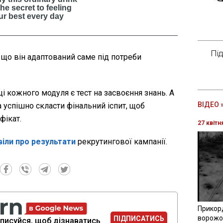
Пі
 що він адаптований саме під потреби
нці кожного модуля є тест на засвоєння знань. А
ВІДЕО 
а успішно скласти фінальний іспит, щоб
фікат.
27 квітн
іли про результати
рекрутингової кампанії.
Прикор
ворожої
ПІДПИСАТИСЬ
писуйся, щоб дізнаватись