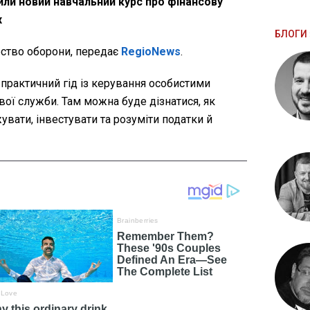
или новий навчальний курс про фінансову
х
БЛОГИ 
рство оборони, передає
RegioNews
.
 практичний гід із керування особистими
ої служби. Там можна буде дізнатися, як
вати, інвестувати та розуміти податки й