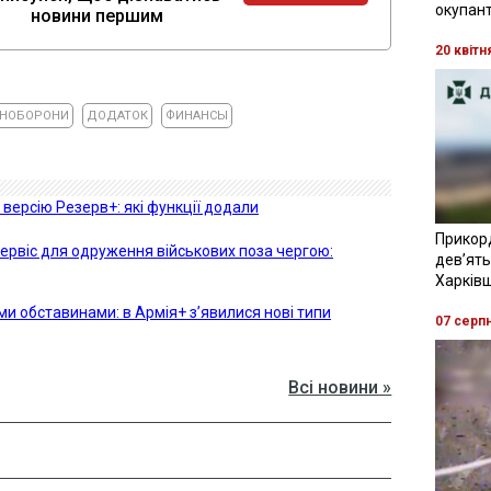
окупант
новини першим
20 квітн
ІНОБОРОНИ
ДОДАТОК
ФИНАНСЫ
версію Резерв+: які функції додали
Прикор
сервіс для одруження військових поза чергою:
девʼять
Харків
ми обставинами: в Армія+ з’явилися нові типи
07 серп
Всі новини »