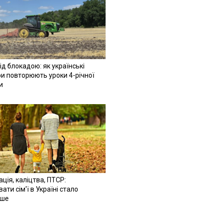
ід блокадою: як українські
и повторюють уроки 4-річної
и
ація, каліцтва, ПТСР:
ати сім'ї в Україні стало
іше