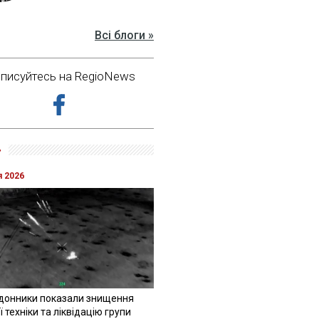
Всі блоги »
дписуйтесь на RegioNews
»
я 2026
донники показали знищення
 техніки та ліквідацію групи