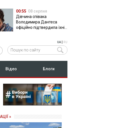
00:55
08 серпня
Дівчина співака
Володимира Дантеса
офіційно підтвердила їхні
стосунки
|
UA
RU
Відео
Блоги
АЦІЇ »