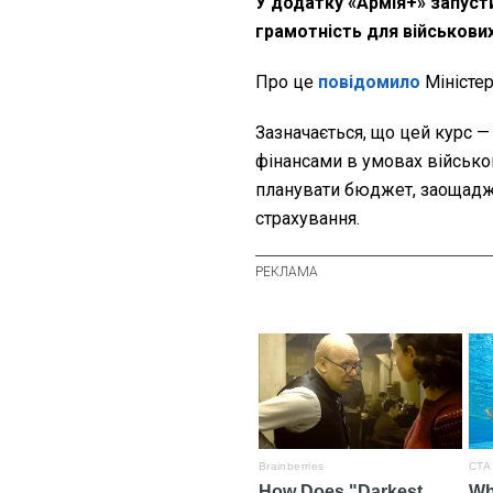
У додатку «Армія+» запуст
грамотність для військови
Про це
повідомило
Міністе
Зазначається, що цей курс —
фінансами в умовах військов
планувати бюджет, заощаджу
страхування.