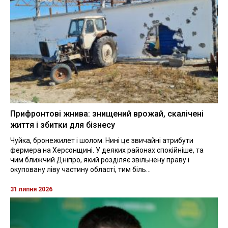
Прифронтові жнива: знищений врожай, скалічені
життя і збитки для бізнесу
Чуйка, бронежилет і шолом. Нині це звичайні атрибути
фермера на Херсонщині. У деяких районах спокійніше, та
чим ближчий Дніпро, який розділяє звільнену праву і
окуповану ліву частину області, тим біль...
31 липня 2026