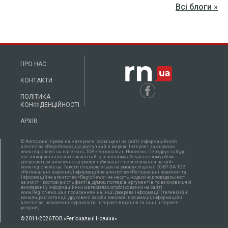
Всі блоги »
ПРО НАС
КОНТАКТИ
ПОЛІТИКА
КОНФІДЕНЦІЙНОСТІ
АРХІВ
© Авторські права на матеріали, розміщені на сайті Інформаційного
агентства «RegioNews», що доступний в мережі Інтернет за адресою:
www.regionews.ua належать ТОВ «Регіональні Новини». Передрук та будь-
яке використання матеріалів сайту в повному або частковому об'ємі
допускається виключно за умови публікації гіперпосилання на сайт
www.regionews.ua. Тексти поширюються нa умовах ліцензії CC-BY-SA ТОВ
«Регіональні новини», Інформаційне агентство «Регіональні новини» та
Інформаційне агентство «RegioNews» не несуть жодної відповідальності
за зміст і достовірність фактів, думок, поглядів, аргументів та висновки, які
викладені у інформаційних матеріалах, опублікованих на сайті
www.RegioNews.ua з посиланням на інші джерела інформації (телевізійні
канали, радіостанції, друковані засоби масової інформації, інформаційні
агентства, незалежні журналісти, інтернет-видання та інші інтернет-
ресурси).
© 2011-2026 ТОВ «Регіональні Новини»