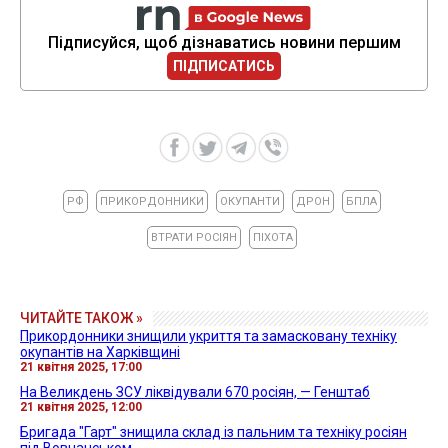
Підписуйся, щоб дізнаватись новини першим
ПІДПИСАТИСЬ
РФ
ПРИКОРДОННИКИ
ОКУПАНТИ
ДРОН
БПЛА
ВТРАТИ РОСІЯН
ПІХОТА
ЧИТАЙТЕ ТАКОЖ »
Прикордонники знищили укриття та замасковану техніку
окупантів на Харківщині
21 квітня 2025, 17:00
На Великдень ЗСУ ліквідували 670 росіян, — Генштаб
21 квітня 2025, 12:00
Бригада "Гарт" знищила склад із пальним та техніку росіян
під Вовчанськом