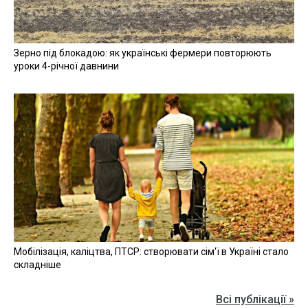
Зерно під блокадою: як українські фермери повторюють
уроки 4-річної давнини
Мобілізація, каліцтва, ПТСР: створювати сім'ї в Україні стало
складніше
Всі публікації »