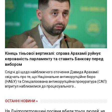
Кінець тіньової вертикалі: справа Арахамії руйнує
керованість парламенту та ставить Банкову перед
вибором
Слідчі дії щодо найближчого оточення Давида Арахамії
свідчать про те, що Національне антикорупційне бюро
(НАБУ) та Спеціалізована антикорупційна прокуратура (САП)
впритул наблизилися до процесуального...
ОСТАННІ НОВИНИ »
На Дніпропетровщині росіяни вбили трьох людей: на