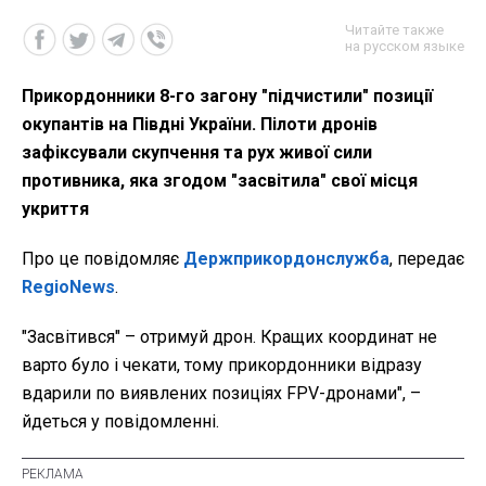
Читайте также
на русском языке
Прикордонники 8-го загону "підчистили" позиції
окупантів на Півдні України. Пілоти дронів
зафіксували скупчення та рух живої сили
противника, яка згодом "засвітила" свої місця
укриття
Про це повідомляє
Держприкордонслужба
, передає
RegioNews
.
"Засвітився" – отримуй дрон. Кращих координат не
варто було і чекати, тому прикордонники відразу
вдарили по виявлених позиціях FPV-дронами", –
йдеться у повідомленні.