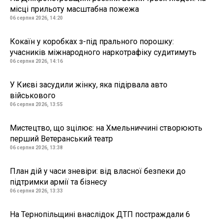
місці прильоту масштабна пожежа
06 серпня 2026, 14:20
Кокаїн у коробках з-під прального порошку:
учасників міжнародного наркотрафіку судитимуть
06 серпня 2026, 14:16
У Києві засудили жінку, яка підірвала авто
військового
06 серпня 2026, 13:55
Мистецтво, що зцілює: на Хмельниччині створюють
перший Ветеранський театр
06 серпня 2026, 13:38
План дій у часи зневіри: від власної безпеки до
підтримки армії та бізнесу
06 серпня 2026, 13:33
На Тернопільщині внаслідок ДТП постраждали 6