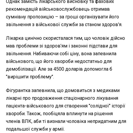
Однак замість лікарського висновку та фахових
рекомендацій військовослужбовець отримав
сумнівну пропозицію – за гроші організувати його
звільнення з військової служби за станом здоров'я.
Лікарка цинічно скористалася тим, що чоловік дійсно
мав проблеми зі здоров’ям і законні підстави для
звільнення. Набиваючи собі ціну, вона запевнила
військового, що його хвороби недостатньо для
демобілізації. Але за 4500 доларів допомогла б
"вирішити проблему".
Фігурантка запевнила, що домовиться з медиками
лікарні про продовження стаціонарного лікування
пацієнта-військового для створення "солідної" історії
хвороби. Також, пообіцяла вплинути на рішення
членів ВЛК, аби ті визнали чоловіка непридатним для
подальшої служби у армії.