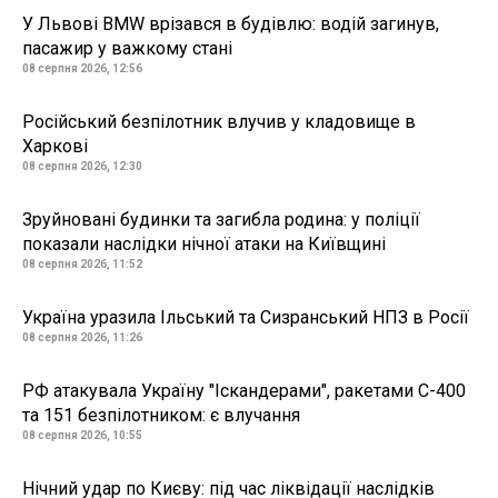
У Львові BMW врізався в будівлю: водій загинув,
пасажир у важкому стані
08 серпня 2026, 12:56
Російський безпілотник влучив у кладовище в
Харкові
08 серпня 2026, 12:30
Зруйновані будинки та загибла родина: у поліції
показали наслідки нічної атаки на Київщині
08 серпня 2026, 11:52
Україна уразила Ільський та Сизранський НПЗ в Росії
08 серпня 2026, 11:26
РФ атакувала Україну "Іскандерами", ракетами С-400
та 151 безпілотником: є влучання
08 серпня 2026, 10:55
Нічний удар по Києву: під час ліквідації наслідків