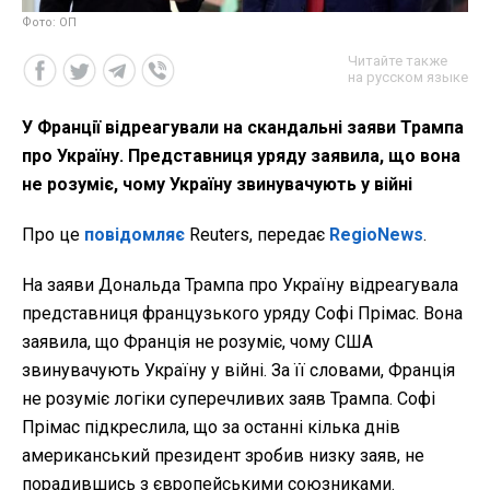
Фото: ОП
Читайте также
на русском языке
У Франції відреагували на скандальні заяви Трампа
про Україну. Представниця уряду заявила, що вона
не розуміє, чому Україну звинувачують у війні
Про це
повідомляє
Reuters, передає
RegioNews
.
На заяви Дональда Трампа про Україну відреагувала
представниця французького уряду Софі Прімас. Вона
заявила, що Франція не розуміє, чому США
звинувачують Україну у війні. За її словами, Франція
не розуміє логіки суперечливих заяв Трампа. Софі
Прімас підкреслила, що за останні кілька днів
американський президент зробив низку заяв, не
порадившись з європейськими союзниками.