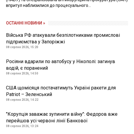
впритул наблизилися до процесуального...
ОСТАННІ НОВИНИ »
Війська РФ атакували безпілотниками промислові
підприємства у Запоріжжі
08 серпня 2026, 15:20
Росіяни вдарили по автобусу у Нікополі: загинув
водій, є поранений
08 серпня 2026, 14:50
США щомісяця постачатимуть Україні ракети для
Patriot – Зеленський
08 серпня 2026, 14:22
"Корупція заважає зупинити війну": Федоров вже
перейшов усі червоні лінії Банкової
08 серпня 2026, 13:24