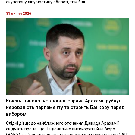
окуповану ліву частину області, тим біль...
31 липня 2026
Кінець тіньової вертикалі: справа Арахамії руйнує
керованість парламенту та ставить Банкову перед
вибором
Слідчі дії щодо найближчого оточення Давида Арахамії
свідчать про те, що Національне антикорупційне бюро
(НАБУ) та Спеціалізована антикорупційна прокуратура (САП)