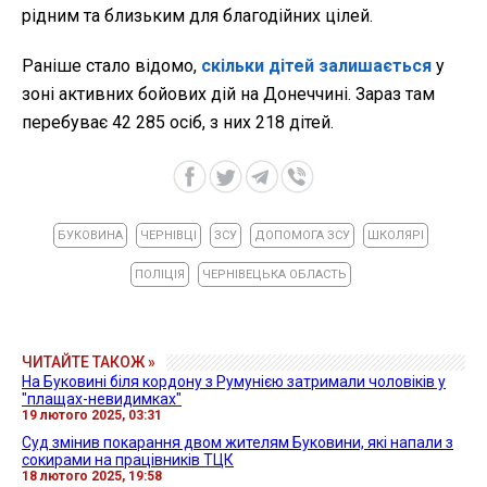
рідним та близьким для благодійних цілей.
Раніше стало відомо,
скільки дітей залишається
у
зоні активних бойових дій на Донеччині. Зараз там
перебуває 42 285 осіб, з них 218 дітей.
БУКОВИНА
ЧЕРНІВЦІ
ЗСУ
ДОПОМОГА ЗСУ
ШКОЛЯРІ
ПОЛІЦІЯ
ЧЕРНІВЕЦЬКА ОБЛАСТЬ
ЧИТАЙТЕ ТАКОЖ »
На Буковині біля кордону з Румунією затримали чоловіків у
"плащах-невидимках"
19 лютого 2025, 03:31
Суд змінив покарання двом жителям Буковини, які напали з
сокирами на працівників ТЦК
18 лютого 2025, 19:58