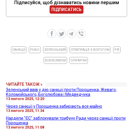
Підписуйся, щоб дізнаватись новини першим
ПІДПИСАТИСЬ
САНКЦІЇ
РНБО
ЗЕЛЕНСЬКИЙ
СПІВПРАЦЯ З ВОРОГОМ
РФ
БІЗНЕСМЕНИ
ОЛІГАРХИ
ЧИТАЙТЕ ТАКОЖ »
Зеленський ввів у дію санкції проти Порошенка, Жеваго,
Коломойського, Боголюбова і Медведчука
13 лютого 2025, 12:20
Через санкції у Порошенка забирають все майно
13 лютого 2025, 11:34
Нардепи "ЄС" заблокували трибуну Ради через санкції проти
Порошенка
13 лютого 2025, 11:08