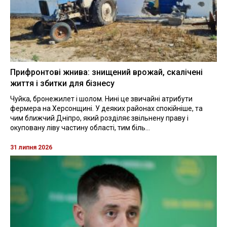
Прифронтові жнива: знищений врожай, скалічені
життя і збитки для бізнесу
Чуйка, бронежилет і шолом. Нині це звичайні атрибути
фермера на Херсонщині. У деяких районах спокійніше, та
чим ближчий Дніпро, який розділяє звільнену праву і
окуповану ліву частину області, тим біль...
31 липня 2026