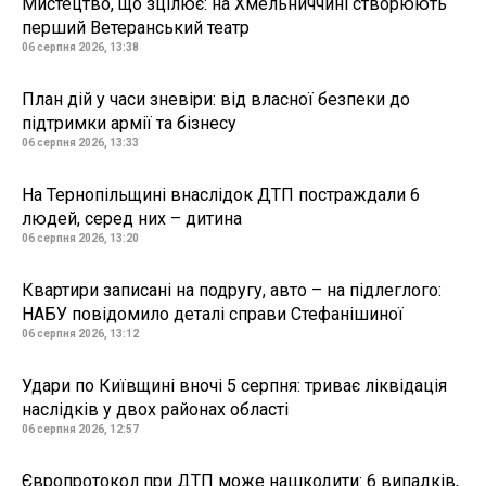
Мистецтво, що зцілює: на Хмельниччині створюють
перший Ветеранський театр
06 серпня 2026, 13:38
План дій у часи зневіри: від власної безпеки до
підтримки армії та бізнесу
06 серпня 2026, 13:33
На Тернопільщині внаслідок ДТП постраждали 6
людей, серед них – дитина
06 серпня 2026, 13:20
Квартири записані на подругу, авто – на підлеглого:
НАБУ повідомило деталі справи Стефанішиної
06 серпня 2026, 13:12
Удари по Київщині вночі 5 серпня: триває ліквідація
наслідків у двох районах області
06 серпня 2026, 12:57
Європротокол при ДТП може нашкодити: 6 випадків,