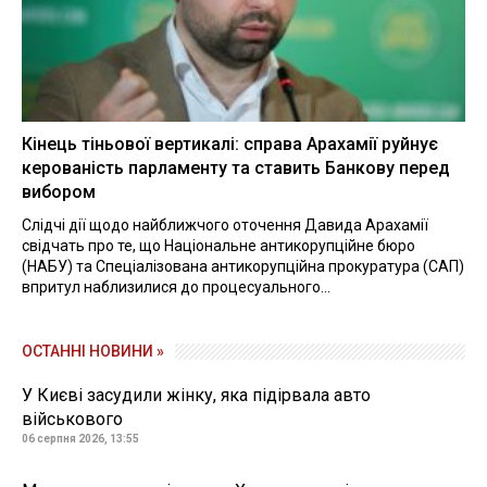
Кінець тіньової вертикалі: справа Арахамії руйнує
керованість парламенту та ставить Банкову перед
вибором
Слідчі дії щодо найближчого оточення Давида Арахамії
свідчать про те, що Національне антикорупційне бюро
(НАБУ) та Спеціалізована антикорупційна прокуратура (САП)
впритул наблизилися до процесуального...
ОСТАННІ НОВИНИ »
У Києві засудили жінку, яка підірвала авто
військового
06 серпня 2026, 13:55