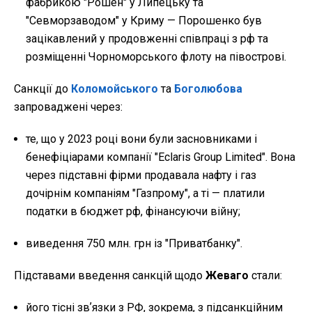
фабрикою "Рошен" у Липецьку та
"Севморзаводом" у Криму — Порошенко був
зацікавлений у продовженні співпраці з рф та
розміщенні Чорноморського флоту на півострові.
Санкції до
Коломойського
та
Боголюбова
запроваджені через:
те, що у 2023 році вони були засновниками і
бенефіціарами компанії "Eclaris Group Limited". Вона
через підставні фірми продавала нафту і газ
дочірнім компаніям "Газпрому", а ті — платили
податки в бюджет рф, фінансуючи війну;
виведення 750 млн. грн із "Приватбанку".
Підставами введення санкцій щодо
Жеваго
стали:
його тісні звʼязки з РФ, зокрема, з підсанкційним