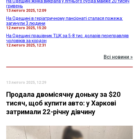
На Одещині жінка викрала у літнього сусіда майже 20 тисяч
гривень
13 лютого 2025, 12:09
На Одещині в геріатричному пансіонаті сталася пожежа:
загинули 3 людини
12 лютого 2025, 15:20
На Одещині працівник ТЦК за 5-8 тис. доларів переправляв
чоловіків за кордон
12 лютого 2025, 12:31
Всі новини »
13 лютого 2025, 12:29
Продала двомісячну доньку за $20
тисяч, щоб купити авто: у Харкові
затримали 22-річну дівчину