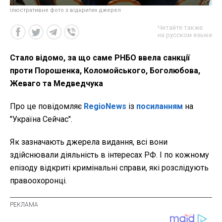
ілюстративне фото з відкритих джерел
Читайте также
на русском языке
Стало відомо, за що саме РНБО ввела санкції
проти Порошенка, Коломойського, Боголюбова,
Жеваго та Медведчука
Про це повідомляє
RegioNews
із
посиланням
на
"Україна Сейчас".
Як зазначають джерела видання, всі вони
здійснювали діяльність в інтересах РФ. І по кожному
епізоду відкриті кримінальні справи, які розслідують
правоохоронці.