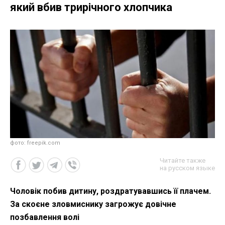
який вбив трирічного хлопчика
фото: freepik.com
Читайте также
на русском языке
Чоловік побив дитину, роздратувавшись її плачем.
За скоєне зловмиснику загрожує довічне
позбавлення волі