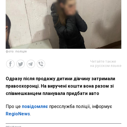
фото: поліція
Читайте также
на русском языке
Одразу після продажу дитини дівчину затримали
правоохоронці. На виручені кошти вона разом зі
співмешканцем планувала придбати авто
Про це
повідомляє
пресслужба поліції, інформує
RegioNews
.