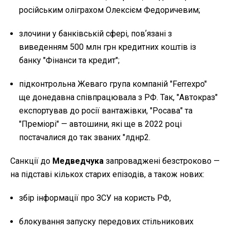
російським оліграхом Олексієм Федоричевим;
злочини у банківській сфері, повʼязані з
виведенням 500 млн грн кредитних коштів із
банку "Фінанси та кредит";
підконтрольна Жеваго група компаній "Ferrexpo"
ще донедавна співпрацювала з РФ. Так, "Автокраз"
експортував до росії вантажівки, "Росава" та
"Преміорі" — автошини, які ще в 2022 році
постачалися до так званих "лднр2.
Санкції до
Медведчука
запроваджені безстроково —
на підставі кількох старих епізодів, а також нових:
збір інформації про ЗСУ на користь РФ,
блокування запуску передових стільникових