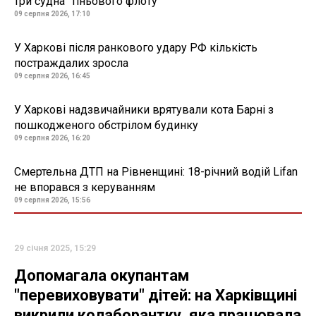
три судна "тіньового флоту"
09 серпня 2026, 17:10
У Харкові після ранкового удару РФ кількість
постраждалих зросла
09 серпня 2026, 16:45
У Харкові надзвичайники врятували кота Барні з
пошкодженого обстрілом будинку
09 серпня 2026, 16:20
Смертельна ДТП на Рівненщині: 18-річний водій Lifan
не впорався з керуванням
09 серпня 2026, 15:56
29 січня 2025, 15:29
Допомагала окупантам
"перевиховувати" дітей: на Харківщині
викрили колаборантку, яка працювала