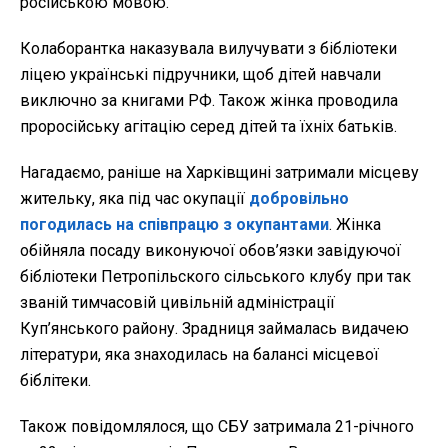
російською мовою.
Колаборантка наказувала вилучувати з бібліотеки
ліцею українські підручники, щоб дітей навчали
виключно за книгами РФ. Також жінка проводила
проросійську агітацію серед дітей та їхніх батьків.
Нагадаємо, раніше на Харківщині затримали місцеву
жительку, яка під час окупації
добровільно
погодилась на співпрацю з окупантами
. Жінка
обійняла посаду виконуючої обов’язки завідуючої
бібліотеки Петропільского сільського клубу при так
званій тимчасовій цивільній адміністрації
Куп’янського району. Зрадниця займалась видачею
літератури, яка знаходилась на балансі місцевої
біблітеки.
Також повідомлялося, що СБУ затримала 21-річного