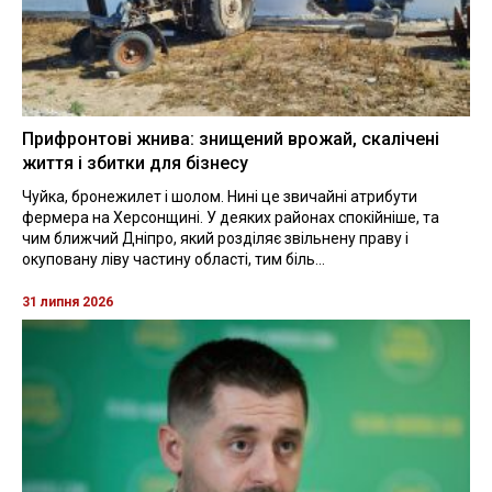
Прифронтові жнива: знищений врожай, скалічені
життя і збитки для бізнесу
Чуйка, бронежилет і шолом. Нині це звичайні атрибути
фермера на Херсонщині. У деяких районах спокійніше, та
чим ближчий Дніпро, який розділяє звільнену праву і
окуповану ліву частину області, тим біль...
31 липня 2026