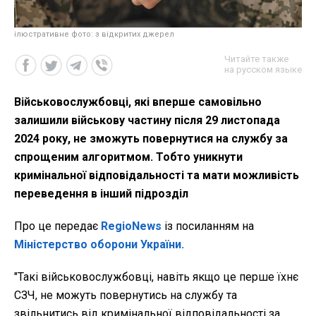
ілюстративне фото: з відкритих джерел
Читайте также
на русском языке
Військовослужбовці, які вперше самовільно
залишили військову частину після 29 листопада
2024 року, не зможуть повернутися на службу за
спрощеним алгоритмом. Тобто уникнути
кримінальної відповідальності та мати можливість
переведення в інший підрозділ
Про це передає
RegioNews
із посиланням на
Міністерство оборони України.
"Такі військовослужбовці, навіть якщо це перше їхнє
СЗЧ, не можуть повернутись на службу та
звільнитись від кримінальної відповідальності за