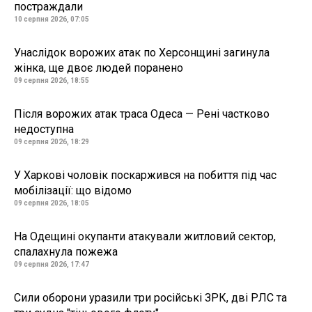
постраждали
10 серпня 2026, 07:05
Унаслідок ворожих атак по Херсонщині загинула
жінка, ще двоє людей поранено
09 серпня 2026, 18:55
Після ворожих атак траса Одеса — Рені частково
недоступна
09 серпня 2026, 18:29
У Харкові чоловік поскаржився на побиття під час
мобілізації: що відомо
09 серпня 2026, 18:05
На Одещині окупанти атакували житловий сектор,
спалахнула пожежа
09 серпня 2026, 17:47
Сили оборони уразили три російські ЗРК, дві РЛС та