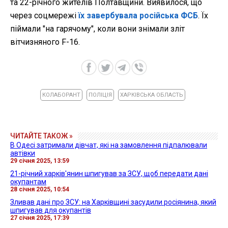
та 22-річного жителів Полтавщини. Виявилося, що
через соцмережі
їх завербувала російська ФСБ
. Їх
піймали "на гарячому", коли вони знімали зліт
вітчизняного F-16.
КОЛАБОРАНТ
ПОЛІЦІЯ
ХАРКІВСЬКА ОБЛАСТЬ
ЧИТАЙТЕ ТАКОЖ »
В Одесі затримали дівчат, які на замовлення підпалювали
автівки
29 січня 2025, 13:59
21-річний харків'янин шпигував за ЗСУ, щоб передати дані
окупантам
28 січня 2025, 10:54
Зливав дані про ЗСУ: на Харківщині засудили росіянина, який
шпигував для окупантів
27 січня 2025, 17:39