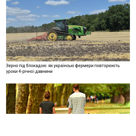
Зерно під блокадою: як українські фермери повторюють
уроки 4-річної давнини