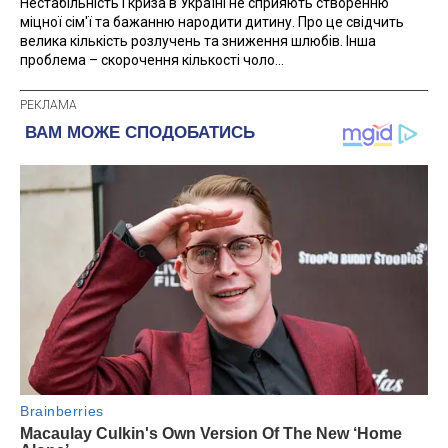
Нестабільність і криза в Україні не сприяють створенню
міцної сім'ї та бажанню народити дитину. Про це свідчить
велика кількість розлучень та зниження шлюбів. Інша
проблема – скорочення кількості чоло...