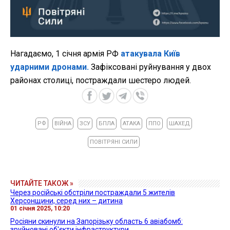
Нагадаємо, 1 січня армія РФ
атакувала Київ
ударними дронами.
Зафіксовані руйнування у двох
районах столиці, постраждали шестеро людей.
РФ
ВІЙНА
ЗСУ
БПЛА
АТАКА
ППО
ШАХЕД
ПОВІТРЯНІ СИЛИ
ЧИТАЙТЕ ТАКОЖ »
Через російські обстріли постраждали 5 жителів
Херсонщини, серед них – дитина
01 січня 2025, 10:20
Росіяни скинули на Запорізьку область 6 авіабомб:
зруйновані об'єкти інфраструктури