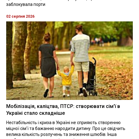
заблокувала порти
02 серпня 2026
Мобілізація, каліцтва, ПТСР: створювати сім'ї в
Україні стало складніше
Нестабільність і криза в Україні не сприяють створенню
міцної сім'ї та бажанню народити дитину. Про це свідчить
велика кількість розлучень та зниження шлюбів. Інша