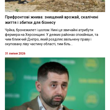
Прифронтові жнива: знищений врожай, скалічені
життя і збитки для бізнесу
Чуйка, бронежилет і шолом. Нині це звичайні атрибути
фермера на Херсонщині. У деяких районах спокійніше, та
чим ближчий Дніпро, який розділяє звільнену праву і
окуповану ліву частину області, тим біль...
31 липня 2026