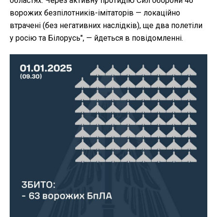
областях. Через активну протидію Сил оборони 46
ворожих безпілотників-імітаторів — локаційно
втрачені (без негативних наслідків), ще два полетіли
у росію та Білорусь", — йдеться в повідомленні.