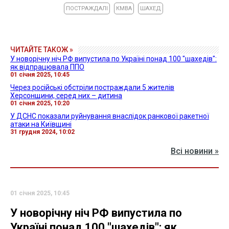
ПОСТРАЖДАЛІ
КМВА
ШАХЕД
ЧИТАЙТЕ ТАКОЖ »
У новорічну ніч РФ випустила по Україні понад 100 "шахедів":
як відпрацювала ППО
01 січня 2025, 10:45
Через російські обстріли постраждали 5 жителів
Херсонщини, серед них – дитина
01 січня 2025, 10:20
У ДСНС показали руйнування внаслідок ранкової ракетної
атаки на Київщині
31 грудня 2024, 10:02
Всі новини »
01 січня 2025, 10:45
У новорічну ніч РФ випустила по
Україні понад 100 "шахедів": як