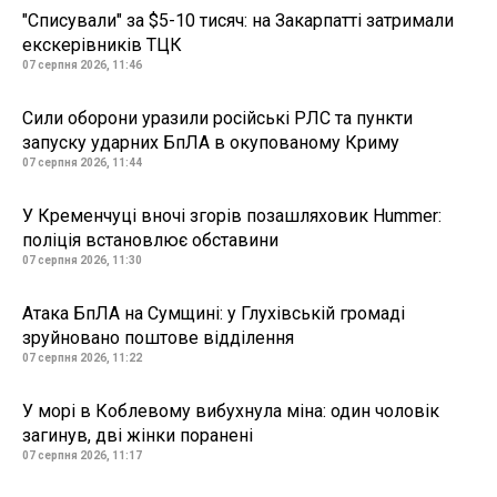
"Списували" за $5-10 тисяч: на Закарпатті затримали
екскерівників ТЦК
07 серпня 2026, 11:46
Сили оборони уразили російські РЛС та пункти
запуску ударних БпЛА в окупованому Криму
07 серпня 2026, 11:44
У Кременчуці вночі згорів позашляховик Hummer:
поліція встановлює обставини
07 серпня 2026, 11:30
Атака БпЛА на Сумщині: у Глухівській громаді
зруйновано поштове відділення
07 серпня 2026, 11:22
У морі в Коблевому вибухнула міна: один чоловік
загинув, дві жінки поранені
07 серпня 2026, 11:17