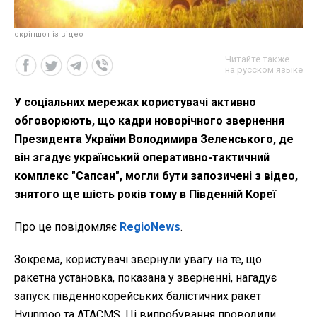
скріншот із відео
Читайте также
на русском языке
У соціальних мережах користувачі активно
обговорюють, що кадри новорічного звернення
Президента України Володимира Зеленського, де
він згадує український оперативно-тактичний
комплекс "Сапсан", могли бути запозичені з відео,
знятого ще шість років тому в Південній Кореї
Про це повідомляє
RegioNews
.
Зокрема, користувачі звернули увагу на те, що
ракетна установка, показана у зверненні, нагадує
запуск південнокорейських балістичних ракет
Hyunmoo та ATACMS. Ці випробування проводили