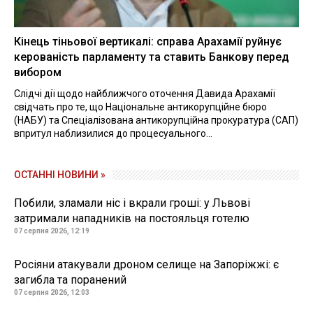
Кінець тіньової вертикалі: справа Арахамії руйнує
керованість парламенту та ставить Банкову перед
вибором
Слідчі дії щодо найближчого оточення Давида Арахамії
свідчать про те, що Національне антикорупційне бюро
(НАБУ) та Спеціалізована антикорупційна прокуратура (САП)
впритул наблизилися до процесуального...
ОСТАННІ НОВИНИ »
Побили, зламали ніс і вкрали гроші: у Львові
затримали нападників на постояльця готелю
07 серпня 2026, 12:19
Росіяни атакували дроном селище на Запоріжжі: є
загибла та поранений
07 серпня 2026, 12:03