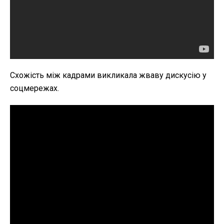
Схожість між кадрами викликала жваву дискусію у
соцмережах.