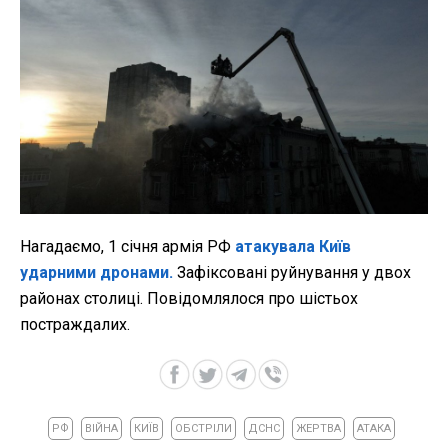
Нагадаємо, 1 січня армія РФ
атакувала Київ
ударними дронами.
Зафіксовані руйнування у двох
районах столиці. Повідомлялося про шістьох
постраждалих.
РФ
ВІЙНА
КИЇВ
ОБСТРІЛИ
ДСНС
ЖЕРТВА
АТАКА