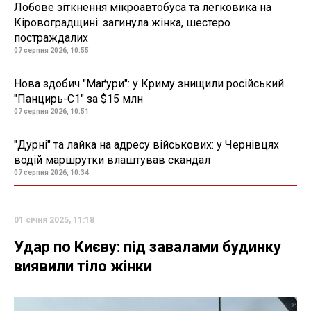
Лобове зіткнення мікроавтобуса та легковика на
Кіровоградщині: загинула жінка, шестеро
постраждалих
07 серпня 2026, 10:55
Нова здобич "Маґури": у Криму знищили російський
"Панцирь-С1" за $15 млн
07 серпня 2026, 10:51
"Дурні" та лайка на адресу військових: у Чернівцях
водій маршрутки влаштував скандал
07 серпня 2026, 10:34
01 січня 2025, 11:18
Удар по Києву: під завалами будинку
виявили тіло жінки