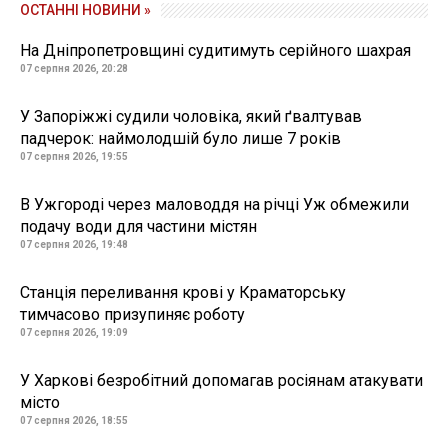
ОСТАННІ НОВИНИ »
На Дніпропетровщині судитимуть серійного шахрая
07 серпня 2026, 20:28
У Запоріжжі судили чоловіка, який ґвалтував
падчерок: наймолодшій було лише 7 років
07 серпня 2026, 19:55
В Ужгороді через маловоддя на річці Уж обмежили
подачу води для частини містян
07 серпня 2026, 19:48
Станція переливання крові у Краматорську
тимчасово призупиняє роботу
07 серпня 2026, 19:09
У Харкові безробітний допомагав росіянам атакувати
місто
07 серпня 2026, 18:55