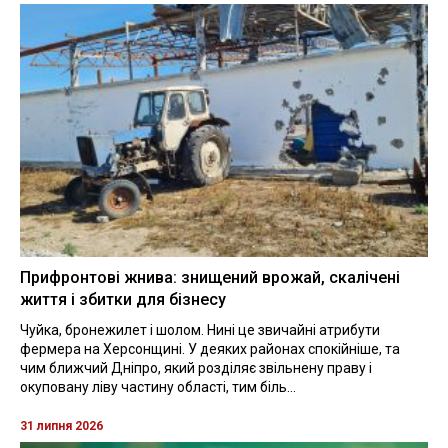
Прифронтові жнива: знищений врожай, скалічені
життя і збитки для бізнесу
Чуйка, бронежилет і шолом. Нині це звичайні атрибути
фермера на Херсонщині. У деяких районах спокійніше, та
чим ближчий Дніпро, який розділяє звільнену праву і
окуповану ліву частину області, тим біль...
31 липня 2026