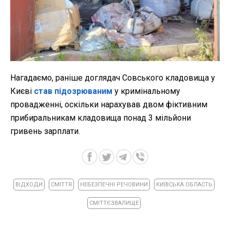
Нагадаємо, раніше доглядач Совського кладовища у
Києві
став підозрюваним
у кримінальному
провадженні, оскільки нарахував двом фіктивним
прибиральникам кладовища понад 3 мільйони
гривень зарплати.
ВІДХОДИ
СМІТТЯ
НЕБЕЗПЕЧНІ РЕЧОВИНИ
КИЇВСЬКА ОБЛАСТЬ
СМІТТЄЗВАЛИЩЕ