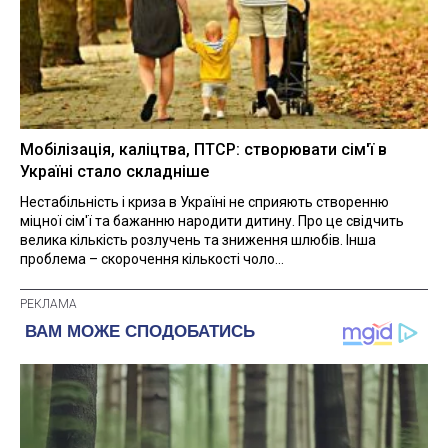
Мобілізація, каліцтва, ПТСР: створювати сім'ї в
Україні стало складніше
Нестабільність і криза в Україні не сприяють створенню
міцної сім'ї та бажанню народити дитину. Про це свідчить
велика кількість розлучень та зниження шлюбів. Інша
проблема – скорочення кількості чоло...