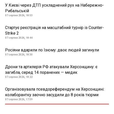
У Києві через ДТП ускладнений рух на Набережно-
Рибальській
07 серпня 2026, 18:53
Стартує реєстрація на масштабний турнір із Counter-
Strike 2
07 серпня 2026, 18:44
Росіяни вдарили по Ізюму: двоє людей загинули
07 серпня 2026, 18:30
Дрони та артилерія РФ атакували Херсонщину: є
загибла, серед 14 поранених — медик
07 серпня 2026, 18:22
Організовувала псевдореферендум на Херсонщині:
колаборантку заочно засудили до 8 років тюрми
07 серпня 2026, 17:59