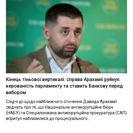
Кінець тіньової вертикалі: справа Арахамії руйнує
керованість парламенту та ставить Банкову перед
вибором
Слідчі дії щодо найближчого оточення Давида Арахамії
свідчать про те, що Національне антикорупційне бюро
(НАБУ) та Спеціалізована антикорупційна прокуратура (САП)
впритул наблизилися до процесуального...