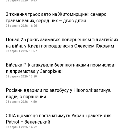
08 серпня 2026, 16:53
Зіткнення трьох авто на Житомирщині: семеро
травмованих, серед них – двоє дітей
08 серпня 2026, 16:26
Понад 25 років займався поверненням тіл загиблих
на війні: у Києві попрощалися з Олексієм Юковим
08 серпня 2026, 15:57
Війська РФ атакували безпілотниками промислові
підприємства у Запоріжжі
08 серпня 2026, 15:20
Росіяни вдарили по автобусу у Нікополі: загинув
водій, є поранений
08 серпня 2026, 14:50
США щомісяця постачатимуть Україні ракети для
Patriot – Зеленський
08 серпня 2026, 14:22