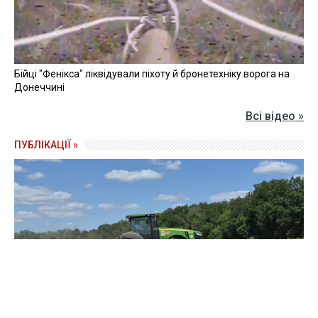
Бійці "Фенікса" ліквідували піхоту й бронетехніку ворога на
Донеччині
Всі відео »
ПУБЛІКАЦІЇ »