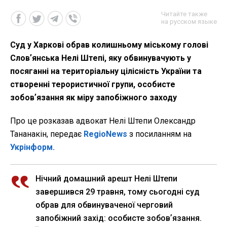
Читайте также
на русском языке
Суд у Харкові обрав колишньому міському голові
Словʼянська Нелі Штепі, яку обвинувачують у
посяганні на територіальну цілісність України та
створенні терористичної групи, особисте
зобовʼязання як міру запобіжного заходу
Про це розказав адвокат Нелі Штепи Олександр
Тананакін, передає
RegioNews
з посиланням на
Укрінформ.
Нічний домашний арешт Нелі Штепи
завершився 29 травня, тому сьогодні суд
обрав для обвинуваченої черговий
запобіжний захід: особисте зобовʼязання.