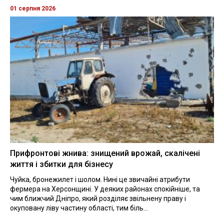
01 серпня 2026
Прифронтові жнива: знищений врожай, скалічені
життя і збитки для бізнесу
Чуйка, бронежилет і шолом. Нині це звичайні атрибути
фермера на Херсонщині. У деяких районах спокійніше, та
чим ближчий Дніпро, який розділяє звільнену праву і
окуповану ліву частину області, тим біль...