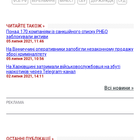
ФСБ РФ
ВЕРБУВАННЯ
МІНЮСТ
СБУ
ДЕРЖЗРАДА
СУД
ЧИТАЙТЕ ТАКОЖ »
Понад 170 компаніям із санкційного списку РНБО
заблокували активи
05 липня 2021, 11:46
На Вінниччині оперативники запобігли незаконному продажу
зброї криміналітету
05 липня 2021, 10:56
На Харківщині затримали військовослужбовця на збуті
наркотиків через Telegram-канал
02 липня 2021, 14:11
Всі новини »
ОСТАННІ ПУБЛІКАЦІЇ »