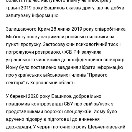
області. Під час наступного візиту на півострів у
травні 2019 року Башилов сказав другу, що не добув
запитувану інформацію.
Залишаючого Крим 28 липня 2019 року співробітника
Мін'юсту знову затримали російські силовики на
пункті пропуску. Застосовуючи психологічний тиск і
погрожуючи розправою, ФСБ РФ залучила
українського чиновника до конфіденційної співпраці.
Йому було поставлено завдання зібрати інформацію
про українських військових і членів "Правого
сектора" в Херсонській області.
У березні 2020 року Башилов добровільно
повідомив контррозвідці СБУ про свій зв'язок з
представниками ворожої спецслужби. Йому було
вручено підозру в підготовці до вчинення
держзради. У червні поточного року Шевченківський