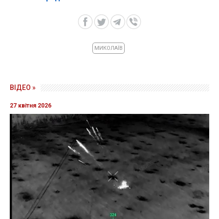
МИКОЛАЇВ
ВІДЕО »
27 квітня 2026
Прикордонники показали знищення ворожої техніки та
ліквідацію групи окупантів
20 квітня 2026