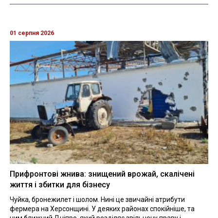
01 серпня 2026
Прифронтові жнива: знищений врожай, скалічені
життя і збитки для бізнесу
Чуйка, бронежилет і шолом. Нині це звичайні атрибути
фермера на Херсонщині. У деяких районах спокійніше, та
чим ближчий Дніпро, який розділяє звільнену праву і