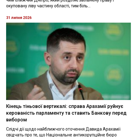
окуповану ліву частину області, тим біль...
31 липня 2026
Кінець тіньової вертикалі: справа Арахамії руйнує
керованість парламенту та ставить Банкову перед
вибором
Слідчі дії щодо найближчого оточення Давида Арахамії
свідчать про те, що Національне антикорупційне бюро