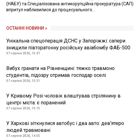
(НАБУ) та Спеціалізована антикорупційна прокуратура (САП)
впритул наблизилися до процесуального...
ОСТАННІ НОВИНИ »
Унікальна спецоперація ДСНС у Запоріжжі: сапери
знищили півторатонну російську авіабомбу ФАБ-500
07 серпня 2026, 15:47
Вибух гранати на Рівненщині: тяжко травмоно
студентів, підозру отримав господар оселі
07 серпня 2026, 15:31
У Кривому Розі чоловік влаштував стрілянину в
центрі міста: є поранений
07 серпня 2026, 15:15
У Харкові зіткнулися автобус і два авто: дев'ятеро
людей травмовані
07 серпня 2026, 14:55