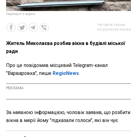
Скріншот з відео
Читайте также
на русском языке
Житель Миколаєва розбив вікна в будівлі міської
ради
Про це повідомив місцевий Telegram-канал
"Варваровка", пише
RegioNews
.
За наявною інформацією, чоловік заявив, що розбити
вікна в мерії йому "підказали голоси", які він чує.