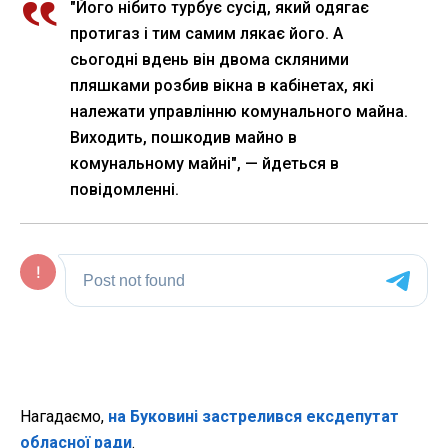
"Його нібито турбує сусід, який одягає
протигаз і тим самим лякає його. А
сьогодні вдень він двома скляними
пляшками розбив вікна в кабінетах, які
належати управлінню комунального майна.
Виходить, пошкодив майно в
комунальному майні", — йдеться в
повідомленні.
Нагадаємо,
на Буковині застрелився ексдепутат
обласної ради
.