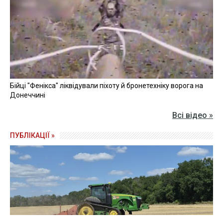
Бійці "Фенікса" ліквідували піхоту й бронетехніку ворога на
Донеччині
Всі відео »
ПУБЛІКАЦІЇ »
Зерно під блокадою: як українські фермери повторюють
уроки 4-річної давнини