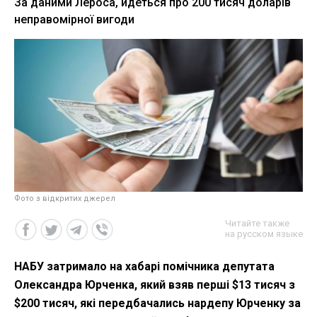
За даними Лероса, йдеться про 200 тисяч доларів
неправомірної вигоди
Фото з відкритих джерел
Читайте также
на русском языке
НАБУ затримало на хабарі помічника депутата
Олександра Юрченка, який взяв перші $13 тисяч з
$200 тисяч, які передбачались нардепу Юрченку за