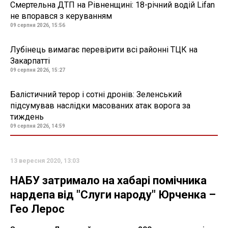
Смертельна ДТП на Рівненщині: 18-річний водій Lifan
не впорався з керуванням
09 серпня 2026, 15:56
Лубінець вимагає перевірити всі районні ТЦК на
Закарпатті
09 серпня 2026, 15:27
Балістичний терор і сотні дронів: Зеленський
підсумував наслідки масованих атак ворога за
тиждень
09 серпня 2026, 14:59
13 вересня 2020, 13:03
НАБУ затримало на хабарі помічника
нардепа від "Слуги народу" Юрченка –
Гео Лерос