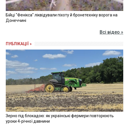
Бійці "Фенікса" ліквідували піхоту й бронетехніку ворога на
Донеччині
Всі відео »
ПУБЛІКАЦІЇ »
Зерно під блокадою: як українські фермери повторюють
уроки 4-річної давнини