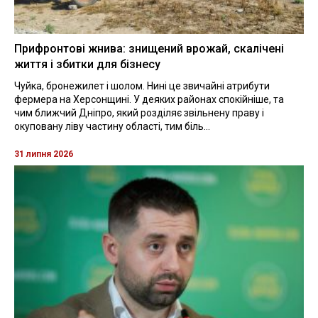
Прифронтові жнива: знищений врожай, скалічені
життя і збитки для бізнесу
Чуйка, бронежилет і шолом. Нині це звичайні атрибути
фермера на Херсонщині. У деяких районах спокійніше, та
чим ближчий Дніпро, який розділяє звільнену праву і
окуповану ліву частину області, тим біль...
31 липня 2026