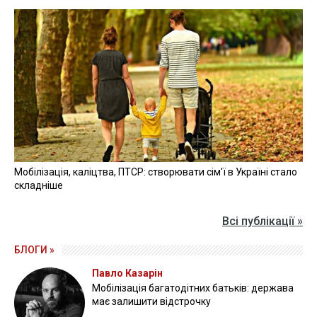
Мобілізація, каліцтва, ПТСР: створювати сім'ї в Україні стало
складніше
Всі публікації »
БЛОГИ »
Павло Казарін
Мобілізація багатодітних батьків: держава
має залишити відстрочку