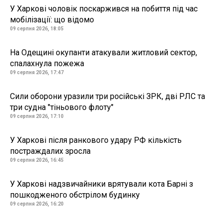
У Харкові чоловік поскаржився на побиття під час
мобілізації: що відомо
09 серпня 2026, 18:05
На Одещині окупанти атакували житловий сектор,
спалахнула пожежа
09 серпня 2026, 17:47
Сили оборони уразили три російські ЗРК, дві РЛС та
три судна "тіньового флоту"
09 серпня 2026, 17:10
У Харкові після ранкового удару РФ кількість
постраждалих зросла
09 серпня 2026, 16:45
У Харкові надзвичайники врятували кота Барні з
пошкодженого обстрілом будинку
09 серпня 2026, 16:20