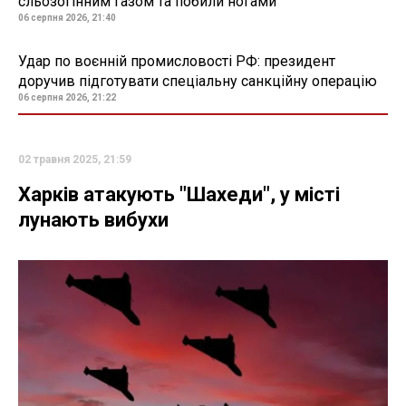
сльозогінним газом та побили ногами
06 серпня 2026, 21:40
Удар по воєнній промисловості РФ: президент
доручив підготувати спеціальну санкційну операцію
06 серпня 2026, 21:22
02 травня 2025, 21:59
Харків атакують "Шахеди", у місті
лунають вибухи