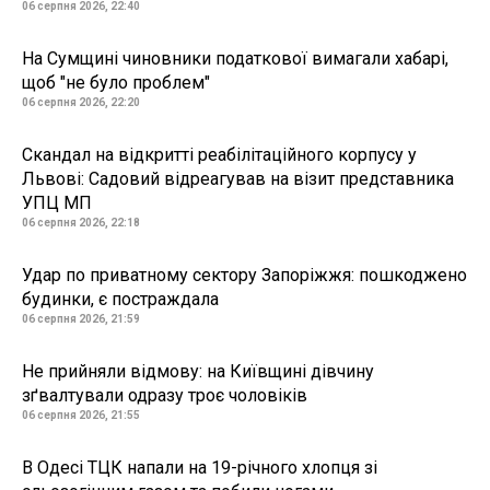
06 серпня 2026, 22:40
На Сумщині чиновники податкової вимагали хабарі,
щоб "не було проблем"
06 серпня 2026, 22:20
Скандал на відкритті реабілітаційного корпусу у
Львові: Садовий відреагував на візит представника
УПЦ МП
06 серпня 2026, 22:18
Удар по приватному сектору Запоріжжя: пошкоджено
будинки, є постраждала
06 серпня 2026, 21:59
Не прийняли відмову: на Київщині дівчину
зґвалтували одразу троє чоловіків
06 серпня 2026, 21:55
В Одесі ТЦК напали на 19-річного хлопця зі