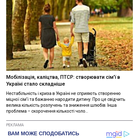
Мобілізація, каліцтва, ПТСР: створювати сім'ї в
Україні стало складніше
Нестабільність і криза в Україні не сприяють створенню
міцної сім'ї та бажанню народити дитину. Про це свідчить
велика кількість розлучень та зниження шлюбів. Інша
проблема – скорочення кількості чоло...