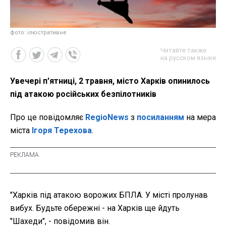
фото: ілюстративне
Читайте также
на русском языке
Увечері п'ятниці, 2 травня, місто Харків опинилось
під атакою російських безпілотників
Про це повідомляє
RegioNews
з
посиланням
на мера
міста
Ігоря Терехова
.
"Харків під атакою ворожих БПЛА. У місті пролунав
вибух. Будьте обережні - на Харків ще йдуть
"Шахеди", - повідомив він.