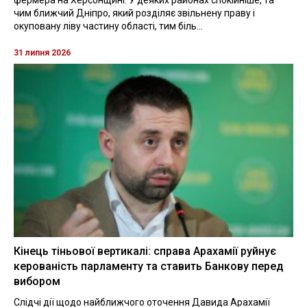
чим ближчий Дніпро, який розділяє звільнену праву і
окуповану ліву частину області, тим біль...
31 липня 2026
Кінець тіньової вертикалі: справа Арахамії руйнує
керованість парламенту та ставить Банкову перед
вибором
Слідчі дії щодо найближчого оточення Давида Арахамії