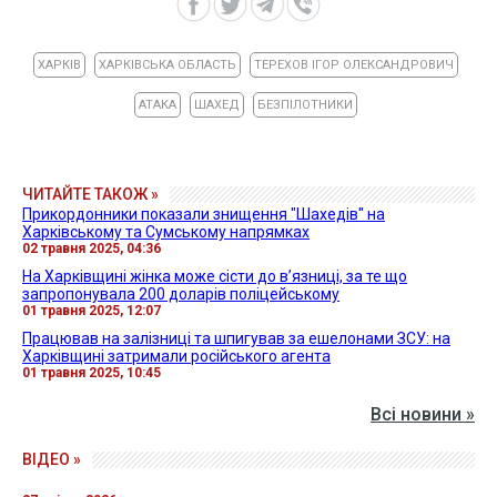
ХАРКІВ
ХАРКІВСЬКА ОБЛАСТЬ
ТЕРЕХОВ ІГОР ОЛЕКСАНДРОВИЧ
АТАКА
ШАХЕД
БЕЗПІЛОТНИКИ
ЧИТАЙТЕ ТАКОЖ »
Прикордонники показали знищення "Шахедів" на
Харківському та Сумському напрямках
02 травня 2025, 04:36
На Харківщині жінка може сісти до в’язниці, за те що
запропонувала 200 доларів поліцейському
01 травня 2025, 12:07
Працював на залізниці та шпигував за ешелонами ЗСУ: на
Харківщині затримали російського агента
01 травня 2025, 10:45
Всі новини »
ВІДЕО »