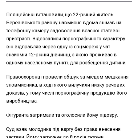
Поліцейські встановили, що 22-річний житель
Березівського району навмисно вдома знімав на
телефонну камеру задоволення власної статевої
пристрасті. Відеозаписи порнографічного характеру
він відправляв через одну із соцмереж у чат
знайомій 12-річній дівчинці, з якою проживає в
одному населеному пункті, для розбещення дитини.
Правоохоронці провели обшук за місцем мешкання
зловмисника, в ході якого вилучили низку речових
доказів, у тому числі порнографічну продукцію його
виробництва.
Фігуранта затримали та оголосили йому підозру.
Суд взяв молодика під варту без права внесення
застави. Йому загрожує до 8 років тюрми.