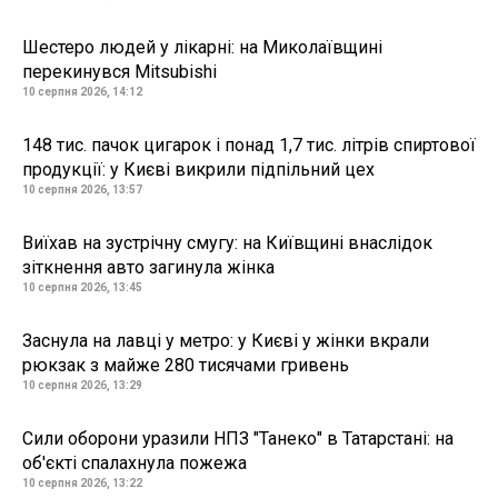
Шестеро людей у лікарні: на Миколаївщині
перекинувся Mitsubishi
10 серпня 2026, 14:12
148 тис. пачок цигарок і понад 1,7 тис. літрів спиртової
продукції: у Києві викрили підпільний цех
10 серпня 2026, 13:57
Виїхав на зустрічну смугу: на Київщині внаслідок
зіткнення авто загинула жінка
10 серпня 2026, 13:45
Заснула на лавці у метро: у Києві у жінки вкрали
рюкзак з майже 280 тисячами гривень
10 серпня 2026, 13:29
Сили оборони уразили НПЗ "Танеко" в Татарстані: на
об'єкті спалахнула пожежа
10 серпня 2026, 13:22