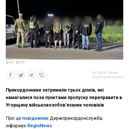
фото: ДПСУ
Читайте также
на русском языке
Прикордонники затримали трьох ділків, які
намагалися поза пунктами пропуску переправити в
Угорщину військовозобов’язаних чоловіків
Про це
повідомляє
Держприкордонслужба,
інформує
RegioNews
.