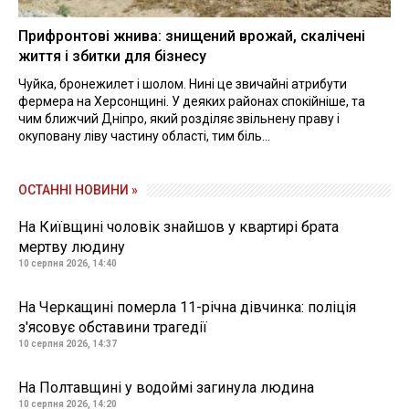
Прифронтові жнива: знищений врожай, скалічені
життя і збитки для бізнесу
Чуйка, бронежилет і шолом. Нині це звичайні атрибути
фермера на Херсонщині. У деяких районах спокійніше, та
чим ближчий Дніпро, який розділяє звільнену праву і
окуповану ліву частину області, тим біль...
ОСТАННІ НОВИНИ »
На Київщині чоловік знайшов у квартирі брата
мертву людину
10 серпня 2026, 14:40
На Черкащині померла 11-річна дівчинка: поліція
з'ясовує обставини трагедії
10 серпня 2026, 14:37
На Полтавщині у водоймі загинула людина
10 серпня 2026, 14:20