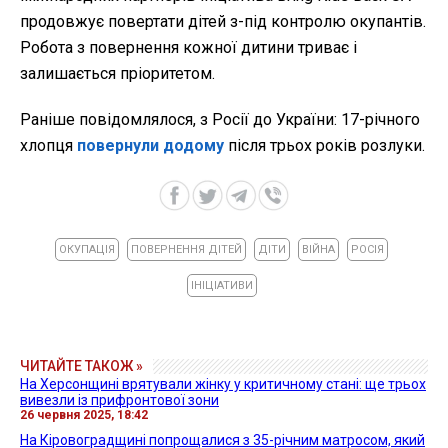
продовжує повертати дітей з-під контролю окупантів.
Робота з повернення кожної дитини триває і
залишається пріоритетом.
Раніше повідомлялося, з Росії до України: 17-річного
хлопця
повернули додому
після трьох років розлуки.
ОКУПАЦІЯ
ПОВЕРНЕННЯ ДІТЕЙ
ДІТИ
ВІЙНА
РОСІЯ
ІНІЦІАТИВИ
ЧИТАЙТЕ ТАКОЖ »
На Херсонщині врятували жінку у критичному стані: ще трьох
вивезли із прифронтової зони
26 червня 2025, 18:42
На Кіровоградщині попрощалися з 35-річним матросом, який