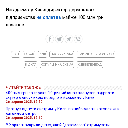
Нагадаємо, у Києві директор державного
підприємства
не сплатив
майже 100 млн грн
податків.
СУД
ХАБАР
КИЇВ
ПРОКУРАТУРА
КРИМІНАЛЬНА СПРАВА
ВІДКАТ
КОРУПЦІЙНА СХЕМА
КИЇВЗЕЛЕНБУД
ЧИТАЙТЕ ТАКОЖ »
400 тис. грн за теракт: 19-річний юнак планував підірвати
скутер з вибухівкою поряд із військовим у Києві
26 червня 2025, 19:50
Прагнув відчути екстрим: у Києві п'яний чоловік катався між
вагонами метро
26 червня 2025, 19:10
У Харкові викрили ділка, який "допомагав" отримувати