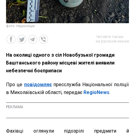
фото: Нацполіція
Читайте также
на русском языке
На околиці одного з сіл Новобузької громади
Баштанського району місцеві жителі виявили
небезпечні боєприпаси
Про це
повідомляє
пресслужба Національної поліції
в Миколаївській області, передає
RegioNews
.
Фахівці оглянули підозрілі предмети й