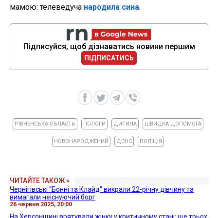
мамою: телеведуча
народила сина
.
Підписуйся, щоб дізнаватись новини першим
ПІДПИСАТИСЬ
РІВНЕНСЬКА ОБЛАСТЬ
ПОЛОГИ
ДИТИНА
ШВИДКА ДОПОМОГА
НОВОНАРОДЖЕНИЙ
ДСНС
ПОЛІЦІЯ
ЧИТАЙТЕ ТАКОЖ »
Чернігівські "Бонні та Клайд" викрали 22-річну дівчину та
вимагали неіснуючий борг
26 червня 2025, 20:00
На Херсонщині врятували жінку у критичному стані: ще трьох