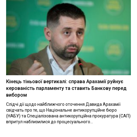
Кінець тіньової вертикалі: справа Арахамії руйнує
керованість парламенту та ставить Банкову перед
вибором
Слідчі дії щодо найближчого оточення Давида Арахамії
свідчать про те, що Національне антикорупційне бюро
(НАБУ) та Спеціалізована антикорупційна прокуратура (САП)
впритул наблизилися до процесуального...