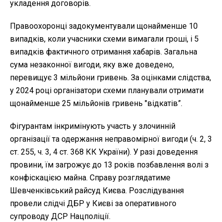
укладення договорів.
Правоохоронці задокументували щонайменше 10
випадків, коли учасники схеми вимагали гроші, і 5
випадків фактичного отримання хабарів. Загальна
сума незаконної вигоди, яку вже доведено,
перевищує 3 мільйони гривень. За оцінками слідства,
у 2024 році організатори схеми планували отримати
щонайменше 25 мільйонів гривень "відкатів”.
Фігурантам інкримінують участь у злочинній
організації та одержання неправомірної вигоди (ч. 2, 3
ст. 255, ч. 3, 4 ст. 368 КК України). У разі доведення
провини, їм загрожує до 13 років позбавлення волі з
конфіскацією майна. Справу розглядатиме
Шевченківський райсуд Києва. Розслідування
провели слідчі ДБР у Києві за оперативного
супроводу ДСР Нацполіції.