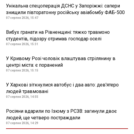
Унікальна спецоперація ДСНС у Запоріжжі: сапери
знищили півторатонну російську авіабомбу ФАБ-500
07 серпня 2026, 15:47
Вибух гранати на Рівненщині: тяжко травмоно
студентів, підозру отримав господар оселі
07 серпня 2026, 15:31
У Кривому Розі чоловік влаштував стрілянину в
центрі міста: є поранений
07 серпня 2026, 15:15
У Харкові зіткнулися автобус і два авто: дев'ятеро
людей травмовані
07 серпня 2026, 14:55
Росіяни вдарили по Ізюму з РСЗВ: загинули двоє
людей, ще четверо постраждали
07 серпня 2026, 14:29