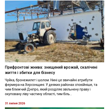
Прифронтові жнива: знищений врожай, скалічені
життя і збитки для бізнесу
Чуйка, бронежилет і шолом. Нині це звичайні атрибути
фермера на Херсонщині. У деяких районах спокійніше, та
чим ближчий Дніпро, який розділяє звільнену праву і
окуповану ліву частину області, тим біль...
31 липня 2026