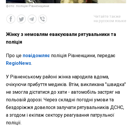
фото: поліція Рівненщини
Читайте также
на русском языке
Жінку з немовлям евакуювали рятувальники та
поліція
Про це
повідомляє
поліція Рівненщини, передає
RegioNews
.
У Рівненському районі жінка народила вдома,
очікуючи прибуття медиків. Втім, викликана "швидка"
не змогла дістатися до хати - автомобіль застряг на
польовій дорозі. Через складні погодні умови та
бездоріжжя довелося залучати рятувальників ДСНС,
а згодом і екіпаж сектору реагування патрульної
поліції.