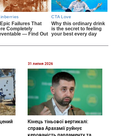
31 липня 2026
щений
Кінець тіньової вертикалі:
і
справа Арахамії руйнує
керованість парламенту та