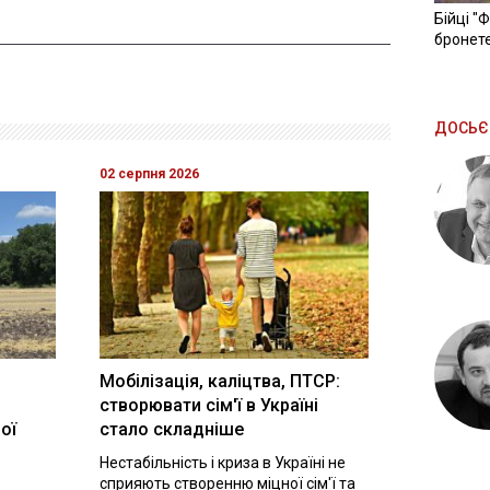
Бійці "
бронете
ДОСЬЄ
02 серпня 2026
Мобілізація, каліцтва, ПТСР:
створювати сім'ї в Україні
ої
стало складніше
Нестабільність і криза в Україні не
сприяють створенню міцної сім'ї та