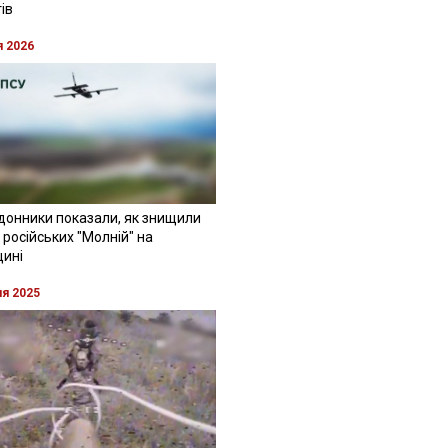
ів
я 2026
донники показали, як знищили
 російських "Молній" на
щині
ня 2025