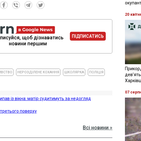
окупант
20 квітн
ПІДПИСАТИСЬ
писуйся, щоб дізнаватись
новини першим
Прикор
ИВСТВО
НЕРОЗДІЛЕНЕ КОХАННЯ
ШКОЛЯРКА
ПОЛІЦІЯ
девʼять
Харків
07 серп
ипав із вікна: матір судитимуть за недогляд
 третього поверху
Всі новини »