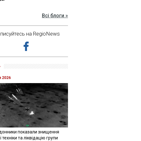
Всі блоги »
дписуйтесь на RegioNews
»
я 2026
донники показали знищення
 техніки та ліквідацію групи