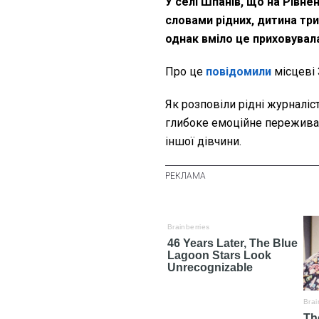
У селі Шпанів, що на Рівнен
словами рідних, дитина тр
однак вміло це приховувал
Про це
повідомили
місцеві 
Як розповіли рідні журналі
глибоке емоційне переживан
іншої дівчини.