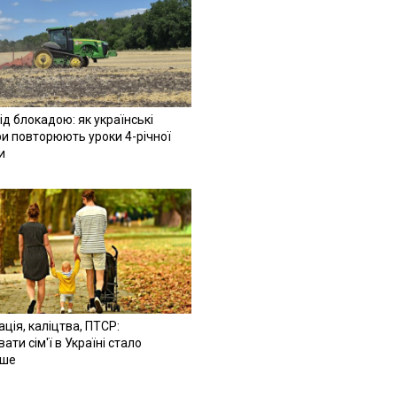
ід блокадою: як українські
и повторюють уроки 4-річної
и
ація, каліцтва, ПТСР:
ати сім'ї в Україні стало
іше