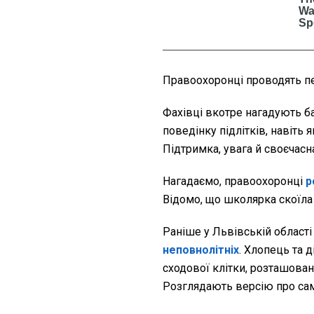
Правоохоронці проводять пер
Фахівці вкотре нагадують ба
поведінку підлітків, навіть
Підтримка, увага й своєчас
Нагадаємо, правоохоронці
р
Відомо, що школярка скоїла
Раніше у Львівській област
неповнолітніх
. Хлопець та 
сходової клітки, розташован
Розглядають версію про са