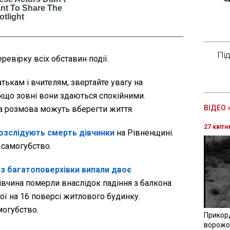
Пі
евірку всіх обставин події.
тькам і вчителям, звертайте увагу на
 якщо зовні вони здаються спокійними.
ВІДЕО 
на розмова можуть вберегти життя.
27 квітн
озслідують смерть дівчинки
на Рівненщині.
 самогубство.
і
з багатоповерхівки випали двоє
дівчина померли внаслідок падіння з балкона
ої на 16 поверсі житлового будинку.
могубство.
Прикор
ворожої