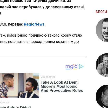
щині повісилася 13-річна дівчинка. За
ивалий час перебувала у депресивному стані,
БЛОГИ 
а
ЗМІ, передає
RegioNews
.
стам, ймовірною причиною такого кроку стало
ня, пов'язане з нерозділеним коханням до