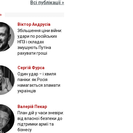
Всі публікації »
»
Віктор Андрусів
Збільшення ціни війни:
удари по російських
НПЗ і складах
змушують Путіна
рахувати гроші
Сергій Фурса
Один удар – і хвиля
паніки: як Росія
намагається зламати
українців
Валерій Пекар
План дій у часи зневіри:
від власної безпеки до
підтримки армії та
бізнесу