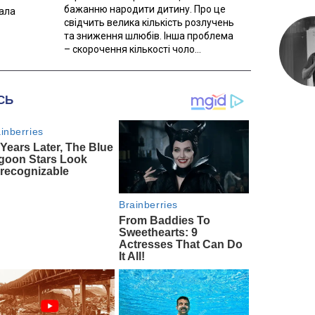
бажанню народити дитину. Про це
вала
свідчить велика кількість розлучень
та зниження шлюбів. Інша проблема
– скорочення кількості чоло...