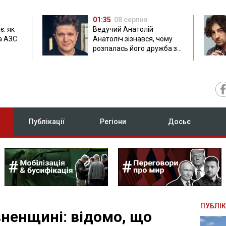
01:35
08 серпня
є: як
Ведучий Анатолій
а АЗС
Анатоліч зізнався, чому
розпалась його дружба з
Остапчуком
Публікації
Регіони
Досьє
ПУБЛІК
вненщині: відомо, що