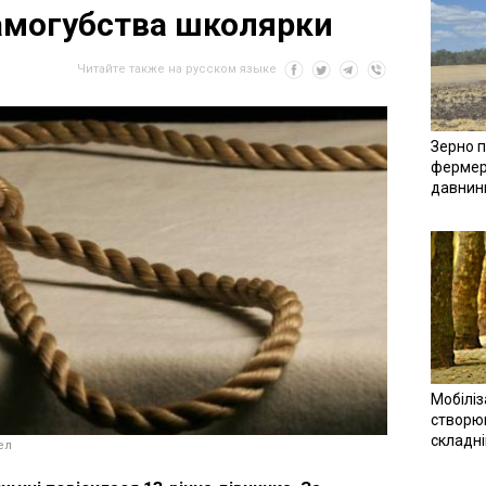
амогубства школярки
Читайте также на русском языке
Зерно п
фермер
давнин
Мобіліз
створюв
складн
ел