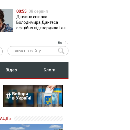
00:55
08 серпня
Дівчина співака
Володимира Дантеса
офіційно підтвердила їхні
стосунки
|
UA
RU
Відео
Блоги
АЦІЇ »