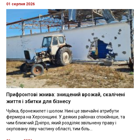
01 серпня 2026
Прифронтові жнива: знищений врожай, скалічені
життя і збитки для бізнесу
Чуйка, бронежилет і шолом. Нині це звичайні атрибути
фермера на Херсонщині. У деяких районах спокійніше, та
чим ближчий Дніпро, який розділяє звільнену праву і
окуповану ліву частину області, тим біль...