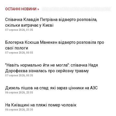
ОСТАННІ НОВИНИ »
Співачка Клавдія Петрівна відверто розповіла,
скільки витрачає у Києві
07 серпня 2026, 01:35
Блогерка Ксюша Манекен відверто розповіла про
свої пологи
07 серпня 2026, 00:55
"Навіть нормально йти не могла": співачка Надя
Дорофєєва зізналась про серйозну травму
07 серпня 2026, 00:35
Дизель пішов на спад: які зараз цінники на АЗС
06 серпня 2026, 23:55
На Київщині на пляжі помер чоловік
06 серпня 2026, 23:30