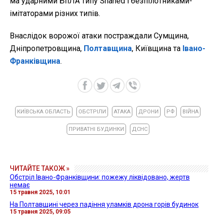
ма ударними БпЛА типу Shahed і безпілотниками-
імітаторами різних типів.
Внаслідок ворожої атаки постраждали Сумщина,
Дніпропетровщина,
Полтавщина
, Київщина та
Івано-
Франківщина
.
КИЇВСЬКА ОБЛАСТЬ
ОБСТРІЛИ
АТАКА
ДРОНИ
РФ
ВІЙНА
ПРИВАТНІ БУДИНКИ
ДСНС
ЧИТАЙТЕ ТАКОЖ »
Обстріл Івано-Франківщини: пожежу ліквідовано, жертв
немає
15 травня 2025, 10:01
На Полтавщині через падіння уламків дрона горів будинок
15 травня 2025, 09:05