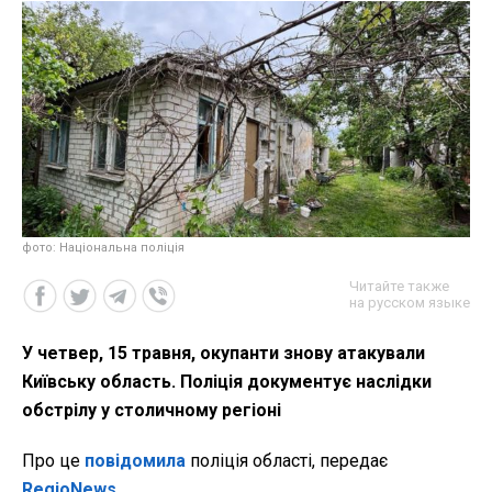
фото: Національна поліція
Читайте также
на русском языке
У четвер, 15 травня, окупанти знову атакували
Київську область. Поліція документує наслідки
обстрілу у столичному регіоні
Про це
повідомила
поліція області, передає
RegioNews
.