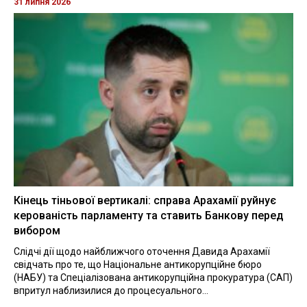
31 липня 2026
Кінець тіньової вертикалі: справа Арахамії руйнує
керованість парламенту та ставить Банкову перед
вибором
Слідчі дії щодо найближчого оточення Давида Арахамії
свідчать про те, що Національне антикорупційне бюро
(НАБУ) та Спеціалізована антикорупційна прокуратура (САП)
впритул наблизилися до процесуального...