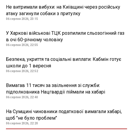
Не витримали вибухи: на Київщині через російську
атаку загинули собаки з притулку
06 серпня 2026, 23:15
У Харкові військові ТЦК розпилили сльозогінний газ
в очі 60-річному чоловіку
06 серпня 2026, 22:55
Безпека, укриття та соціальні виплати: Кабмін готує
школи до 1 вересня
06 серпня 2026, 22:52
Вимагав 11 тисяч за звільнення зі служби:
підполковника Нацгвардії піймали на хабарі
06 серпня 2026, 22:40
На Сумщині чиновники податкової вимагали хабарі,
щоб "не було проблем"
06 серпня 2026, 22:20