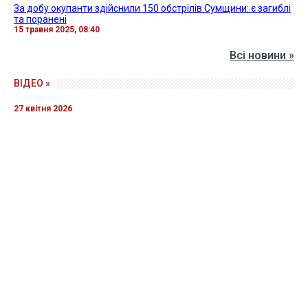
За добу окупанти здійснили 150 обстрілів Сумщини: є загиблі
та поранені
15 травня 2025, 08:40
Всі новини »
ВІДЕО »
27 квітня 2026
Прикордонники показали знищення ворожої техніки та
ліквідацію групи окупантів