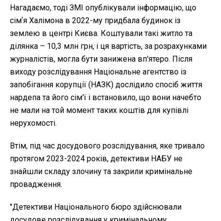
Нагадаємо, тоді ЗМІ опублікували інформацію, що
сімʼя Халімона в 2022-му придбала будинок із
землею в центрі Києва. Коштували такі житло та
ділянка – 10,3 млн грн, і ця вартість, за розрахунками
журналістів, могла бути занижена вп'ятеро. Після
виходу розслідування Національне агентство із
запобігання корупції (НАЗК) дослідило спосіб життя
нардепа та його сім'ї і встановило, що вони начебто
не мали на той момент таких коштів для купівлі
нерухомості.
Втім, під час досудового розслідування, яке тривало
протягом 2023-2024 років, детективи НАБУ не
знайшли складу злочину та закрили кримінальне
провадження.
"Детективи Національного бюро здійснювали
досудове розслідування у кримінальному