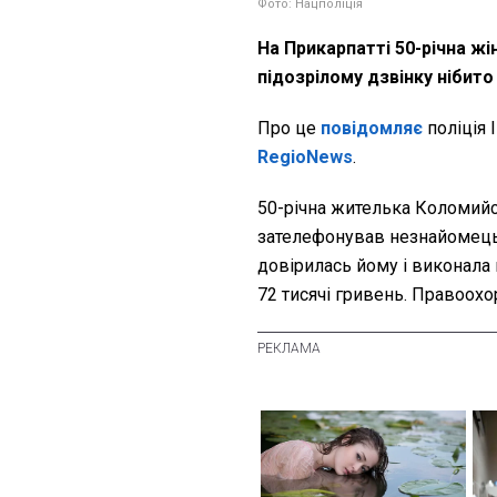
Фото: Нацполіція
На Прикарпатті 50-річна ж
підозрілому дзвінку нібито
Про це
повідомляє
поліція 
RegioNews
.
50-річна жителька Коломийс
зателефонував незнайомець,
довірилась йому і виконала в
72 тисячі гривень. Правоох