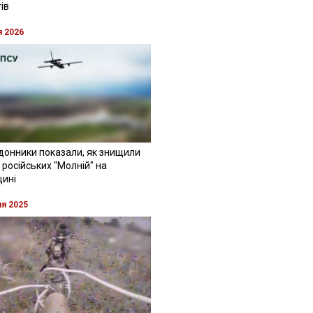
ів
я 2026
донники показали, як знищили
 російських "Молній" на
щині
ня 2025