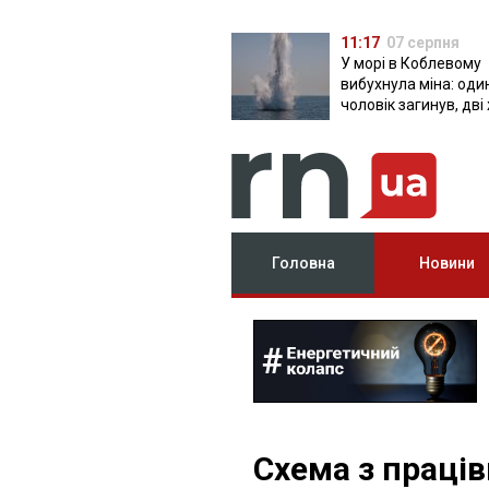
11:17
07 серпня
У морі в Коблевому
вибухнула міна: оди
чоловік загинув, дві
поранені
Головна
Новини
Схема з праців