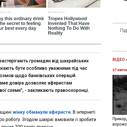
Пі
ВІДЕО 
 застерігають громадян від шахрайських
икають бути особливо уважними під час
27 квітн
озмов щодо банківських операцій.
саме довіра дозволяє аферистам
вої схеми", - закликають правоохоронці.
авщині
жінку обманули аферисти
. В інтернеті
Прикор
о роботу. Згодом шахраї вмовили її зробити
ворожої
а понад 200 тисяч гривень.