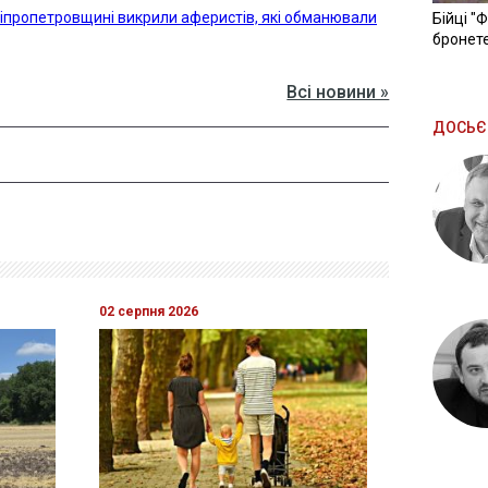
ніпропетровщині викрили аферистів, які обманювали
Бійці "
бронете
Всі новини »
ДОСЬЄ
02 серпня 2026