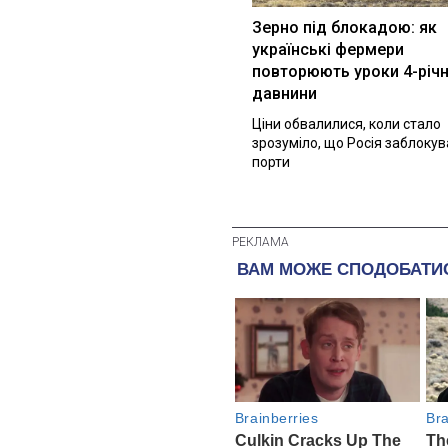
Зерно під блокадою: як
українські фермери
повторюють уроки 4-річн
давнини
Ціни обвалилися, коли стало
зрозуміло, що Росія заблоку
порти