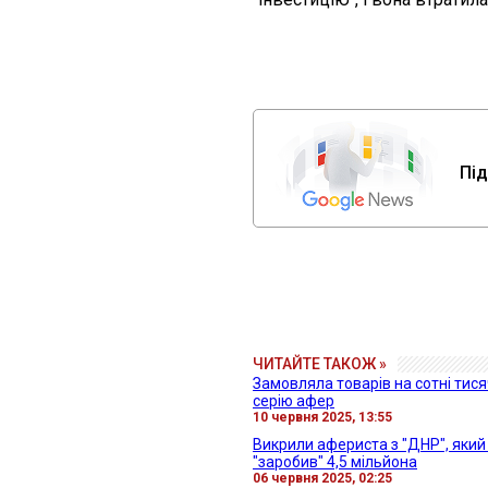
Під
ЧИТАЙТЕ ТАКОЖ »
Замовляла товарів на сотні тисяч
серію афер
10 червня 2025, 13:55
Викрили афериста з "ДНР", який
"заробив" 4,5 мільйона
06 червня 2025, 02:25