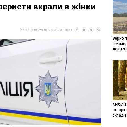
феристи вкрали в жінки
Читайте также на русском языке
Зерно п
фермер
давнин
Мобіліз
створюв
складн