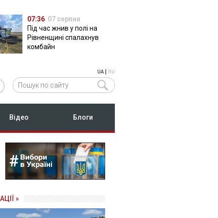
07:36
07 серпня
Під час жнив у полі на
Рівненщині спалахнув
комбайн
|
UA
RU
Відео
Блоги
АЦІЇ »