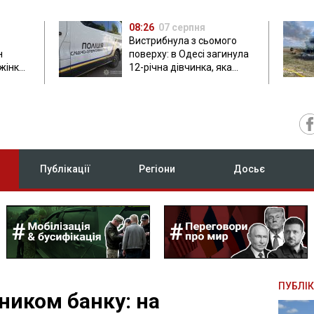
08:26
07 серпня
Вистрибнула з сьомого
н
поверху: в Одесі загинула
 жінки
12-річна дівчинка, яка
приїхала на відпочинок
Публікації
Регіони
Досьє
ПУБЛІК
ником банку: на