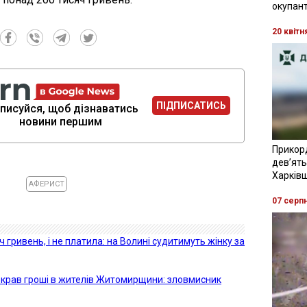
окупант
20 квітн
ПІДПИСАТИСЬ
писуйся, щоб дізнаватись
новини першим
Прикор
девʼять
Харків
АФЕРИСТ
07 серп
 гривень, і не платила: на Волині судитимуть жінку за
 крав гроші в жителів Житомирщини: зловмисник