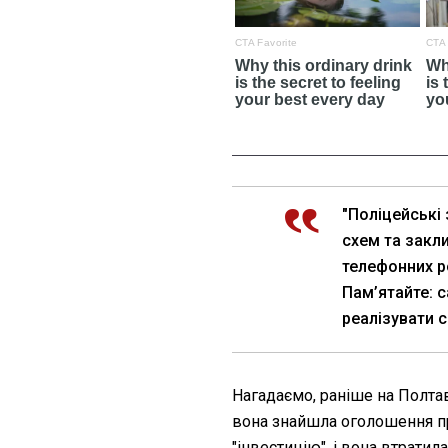
"Поліцейські
схем та закл
телефонних р
Пам’ятайте: 
реалізувати с
Нагадаємо, раніше на Полт
вона знайшла оголошення пр
"інвестицію", і вона втратил