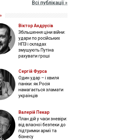
Всі публікації »
»
Віктор Андрусів
Збільшення ціни війни:
удари по російських
НПЗ і складах
змушують Путіна
рахувати гроші
Сергій Фурса
Один удар – і хвиля
паніки: як Росія
намагається зламати
українців
Валерій Пекар
План дій у часи зневіри:
від власної безпеки до
підтримки армії та
бізнесу