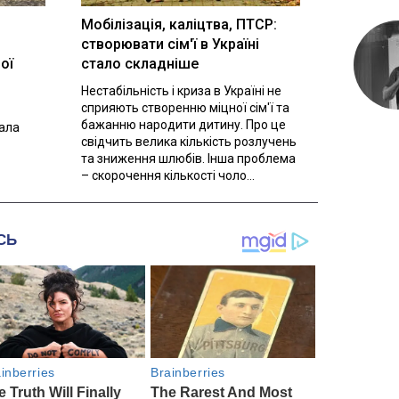
Мобілізація, каліцтва, ПТСР:
створювати сім'ї в Україні
ої
стало складніше
Нестабільність і криза в Україні не
сприяють створенню міцної сім'ї та
бажанню народити дитину. Про це
вала
свідчить велика кількість розлучень
та зниження шлюбів. Інша проблема
– скорочення кількості чоло...