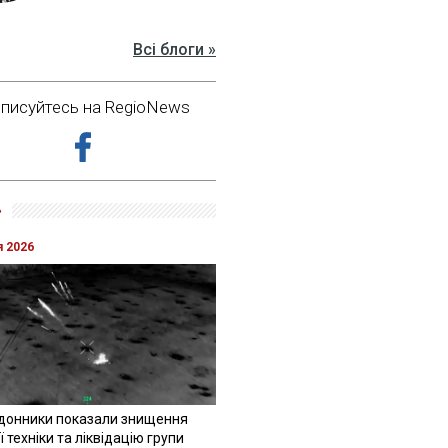
Всі блоги »
дписуйтесь на RegioNews
»
я 2026
донники показали знищення
 техніки та ліквідацію групи