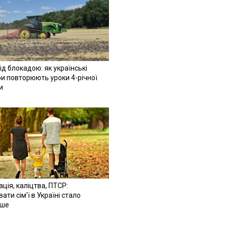
ід блокадою: як українські
и повторюють уроки 4-річної
и
ація, каліцтва, ПТСР:
ати сім'ї в Україні стало
іше