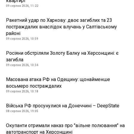
квартирі
09 серпня 2026, 11:22
Ракетний удар по Харкову: двоє загиблих та 23
постраждалих внаслідок влучань у Салтівському
районі
09 серпня 2026, 10:59
Росіяни обстріляли Золоту Балку на Херсонщині: є
загибла
09 серпня 2026, 10:34
Масована атака РФ на Одещину: щонайменше
восьмеро постраждалих
09 серпня 2026, 10:18
Війська РФ просунулися на Донеччині – DeepState
08 серпня 2026, 19:05
Окупанти отримали наказ про "вільне полювання" на
автотранспорт на Херсонщині