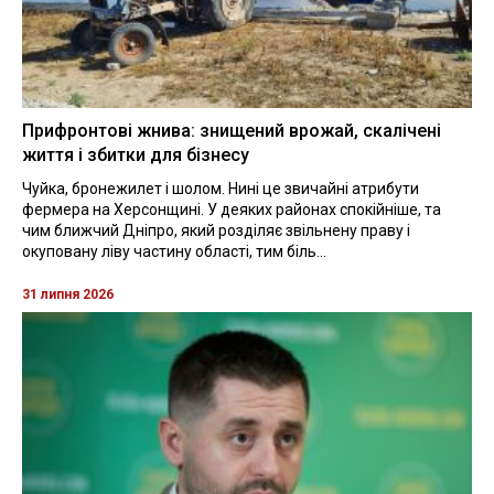
Прифронтові жнива: знищений врожай, скалічені
життя і збитки для бізнесу
Чуйка, бронежилет і шолом. Нині це звичайні атрибути
фермера на Херсонщині. У деяких районах спокійніше, та
чим ближчий Дніпро, який розділяє звільнену праву і
окуповану ліву частину області, тим біль...
31 липня 2026