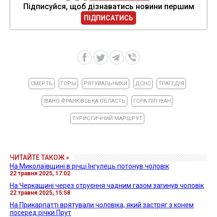
Підписуйся, щоб дізнаватись новини першим
ПІДПИСАТИСЬ
СМЕРТЬ
ГОРЫ
РЯТУВАЛЬНИКИ
ДСНС
ТРАГЕДІЯ
ІВАНО-ФРАНКІВСЬКА ОБЛАСТЬ
ГОРА ПІП ІВАН
ТУРИСТИЧНИЙ МАРШРУТ
ЧИТАЙТЕ ТАКОЖ »
На Миколаївщині в річці Інгулець потонув чоловік
22 травня 2025, 17:02
На Черкащині через отруєння чадним газом загинув чоловік
22 травня 2025, 15:58
На Прикарпатті врятували чоловіка, який застряг з конем
посеред річки Прут