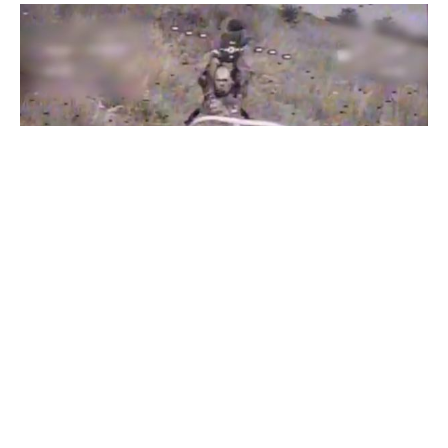
Бійці "Фенікса" ліквідували піхоту й бронетехніку ворога на
Донеччині
Всі відео »
ПУБЛІКАЦІЇ »