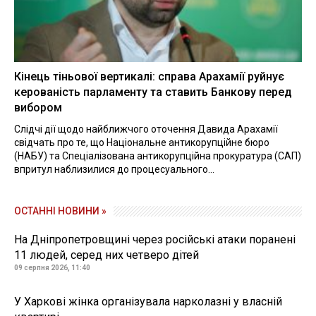
Кінець тіньової вертикалі: справа Арахамії руйнує
керованість парламенту та ставить Банкову перед
вибором
Слідчі дії щодо найближчого оточення Давида Арахамії
свідчать про те, що Національне антикорупційне бюро
(НАБУ) та Спеціалізована антикорупційна прокуратура (САП)
впритул наблизилися до процесуального...
ОСТАННІ НОВИНИ »
На Дніпропетровщині через російські атаки поранені
11 людей, серед них четверо дітей
09 серпня 2026, 11:40
У Харкові жінка організувала нарколазні у власній