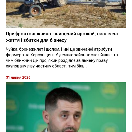
Прифронтові жнива: знищений врожай, скалічені
життя і збитки для бізнесу
Чуйка, бронежилет і шолом. Нині це звичайні атрибути
фермера на Херсонщині. У деяких районах спокійніше, та
чим ближчий Дніпро, який розділяє звільнену праву і
окуповану ліву частину області, тим біль...
31 липня 2026