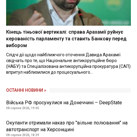
Кінець тіньової вертикалі: справа Арахамії руйнує
керованість парламенту та ставить Банкову перед
вибором
Слідчі дії щодо найближчого оточення Давида Арахамії
свідчать про те, що Національне антикорупційне бюро
(НАБУ) та Спеціалізована антикорупційна прокуратура (САП)
впритул наблизилися до процесуального...
ОСТАННІ НОВИНИ »
Війська РФ просунулися на Донеччині – DeepState
08 серпня 2026, 19:05
Окупанти отримали наказ про "вільне полювання" на
автотранспорт на Херсонщині
08 серпня 2026, 18:39