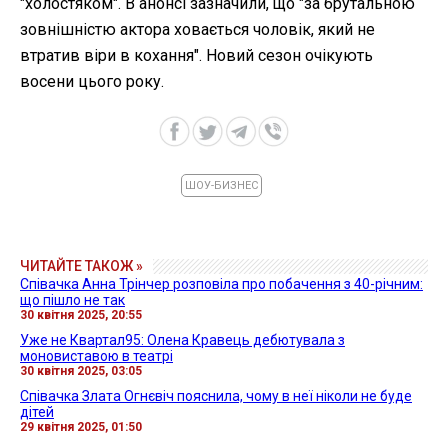
"холостяком". В анонсі зазначили, що "за брутальною
зовнішністю актора ховається чоловік, який не
втратив віри в кохання". Новий сезон очікують
восени цього року.
ШОУ-БИЗНЕС
ЧИТАЙТЕ ТАКОЖ »
Співачка Анна Трінчер розповіла про побачення з 40-річним:
що пішло не так
30 квітня 2025, 20:55
Уже не Квартал95: Олена Кравець дебютувала з
моновиставою в театрі
30 квітня 2025, 03:05
Співачка Злата Огнєвіч пояснила, чому в неї ніколи не буде
дітей
29 квітня 2025, 01:50