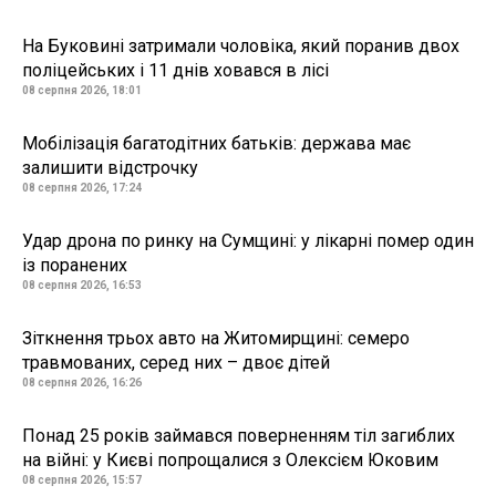
На Буковині затримали чоловіка, який поранив двох
поліцейських і 11 днів ховався в лісі
08 серпня 2026, 18:01
Мобілізація багатодітних батьків: держава має
залишити відстрочку
08 серпня 2026, 17:24
Удар дрона по ринку на Сумщині: у лікарні помер один
із поранених
08 серпня 2026, 16:53
Зіткнення трьох авто на Житомирщині: семеро
травмованих, серед них – двоє дітей
08 серпня 2026, 16:26
Понад 25 років займався поверненням тіл загиблих
на війні: у Києві попрощалися з Олексієм Юковим
08 серпня 2026, 15:57