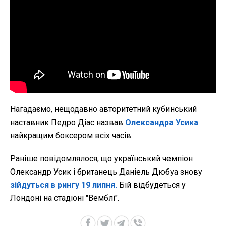
Нагадаємо, нещодавно авторитетний кубинський
наставник Педро Діас назвав
Олександра Усика
найкращим боксером всіх часів.
Раніше повідомлялося, що український чемпіон
Олександр Усик і британець Даніель Дюбуа знову
зійдуться в рингу 19 липня.
Бій відбудеться у
Лондоні на стадіоні "Вемблі".