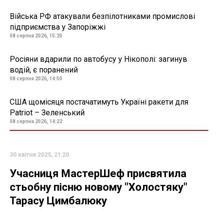
Війська РФ атакували безпілотниками промислові
підприємства у Запоріжжі
08 серпня 2026, 15:20
Росіяни вдарили по автобусу у Нікополі: загинув
водій, є поранений
08 серпня 2026, 14:50
США щомісяця постачатимуть Україні ракети для
Patriot – Зеленський
08 серпня 2026, 14:22
30 квітня 2025, 21:20
Учасниця МастерШеф присвятила
стьобну пісню новому "Холостяку"
Тарасу Цимбалюку