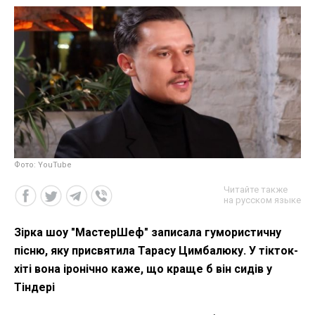
Фото: YouTube
Читайте также
на русском языке
Зірка шоу "МастерШеф" записала гумористичну
пісню, яку присвятила Тарасу Цимбалюку. У тікток-
хіті вона іронічно каже, що краще б він сидів у
Тіндері