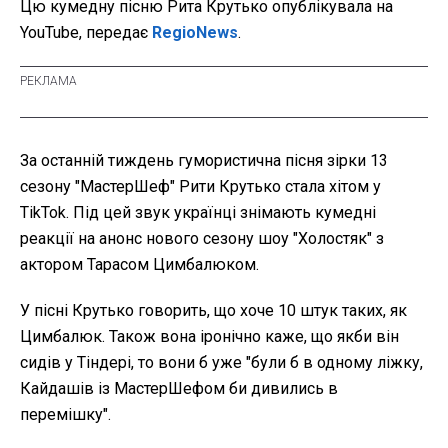
Цю кумедну пісню Рита Крутько опублікувала на
YouTube, передає
RegioNews
.
За останній тиждень гумористична пісня зірки 13
сезону "МастерШеф" Рити Крутько стала хітом у
TikTok. Під цей звук українці знімають кумедні
реакції на анонс нового сезону шоу "Холостяк" з
актором Тарасом Цимбалюком.
У пісні Крутько говорить, що хоче 10 штук таких, як
Цимбалюк. Також вона іронічно каже, що якби він
сидів у Тіндері, то вони б уже "були б в одному ліжку,
Кайдашів із МастерШефом би дивились в
перемішку".