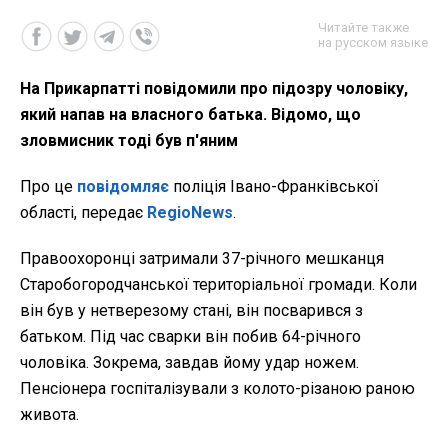
Читайте также
на русском языке
На Прикарпатті повідомили про підозру чоловіку,
який напав на власного батька. Відомо, що
зловмисник тоді був п'яним
Про це
повідомляє
поліція Івано-Франківської
області, передає
RegioNews
.
Правоохоронці затримали 37-річного мешканця
Старобогородчанської територіальної громади. Коли
він був у нетверезому стані, він посварився з
батьком. Під час сварки він побив 64-річного
чоловіка. Зокрема, завдав йому удар ножем.
Пенсіонера госпіталізували з колото-різаною раною
живота.