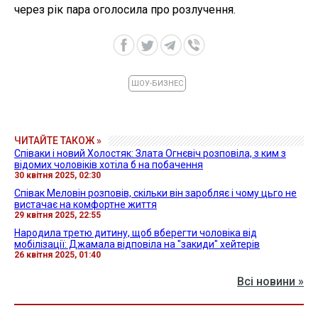
через рік пара оголосила про розлучення.
ШОУ-БИЗНЕС
ЧИТАЙТЕ ТАКОЖ »
Співаки і новий Холостяк: Злата Огнєвіч розповіла, з ким з
відомих чоловіків хотіла б на побачення
30 квітня 2025, 02:30
Співак Меловін розповів, скільки він заробляє і чому цьго не
вистачає на комфортне життя
29 квітня 2025, 22:55
Народила третю дитину, щоб вберегти чоловіка від
мобілізації: Джамала відповіла на "закиди" хейтерів
26 квітня 2025, 01:40
Всі новини »