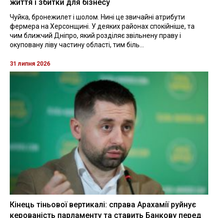
життя і збитки для бізнесу
Чуйка, бронежилет і шолом. Нині це звичайні атрибути
фермера на Херсонщині. У деяких районах спокійніше, та
чим ближчий Дніпро, який розділяє звільнену праву і
окуповану ліву частину області, тим біль...
31 липня 2026
Кінець тіньової вертикалі: справа Арахамії руйнує
керованість парламенту та ставить Банкову перед