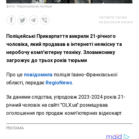
фото: Національна поліція
Читайте также
на русском языке
Поліцейські Прикарпаття викрили 21-річного
чоловіка, який продавав в інтернеті неякісну та
неробочу комп'ютерну техніку. Зловмиснику
загрожує до трьох років тюрьми
Про це
повідомила
поліція Івано-Франківської
області, передає
RegioNews
.
За даними слідства, упродовж 2023-2024 років 21-
річний чоловік на сайті "OLX.ua" розміщував
оголошення про продаж комп'ютерних відеокарт.