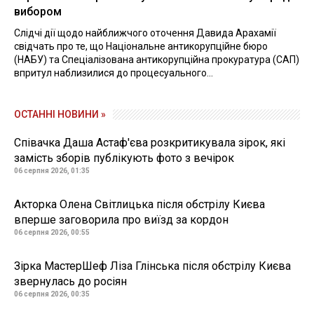
вибором
Слідчі дії щодо найближчого оточення Давида Арахамії
свідчать про те, що Національне антикорупційне бюро
(НАБУ) та Спеціалізована антикорупційна прокуратура (САП)
впритул наблизилися до процесуального...
ОСТАННІ НОВИНИ »
Співачка Даша Астаф'єва розкритикувала зірок, які
замість зборів публікують фото з вечірок
06 серпня 2026, 01:35
Акторка Олена Світлицька після обстрілу Києва
вперше заговорила про виїзд за кордон
06 серпня 2026, 00:55
Зірка МастерШеф Ліза Глінська після обстрілу Києва
звернулась до росіян
06 серпня 2026, 00:35