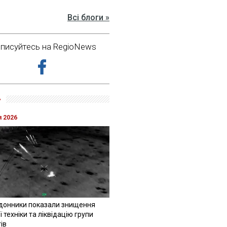
Всі блоги »
дписуйтесь на RegioNews
»
я 2026
донники показали знищення
 техніки та ліквідацію групи
ів