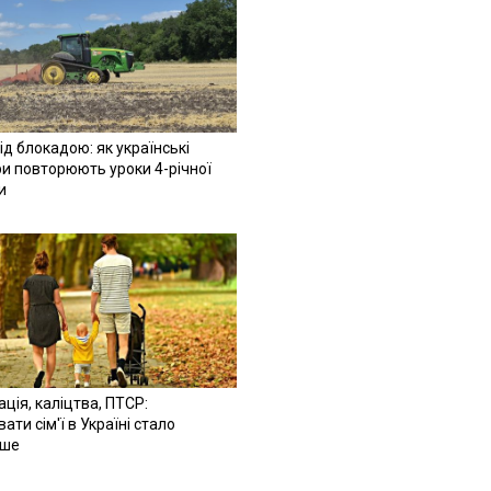
ід блокадою: як українські
и повторюють уроки 4-річної
и
ація, каліцтва, ПТСР:
ати сім'ї в Україні стало
іше