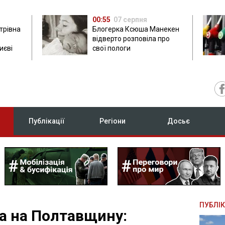
00:55
07 серпня
трівна
Блогерка Ксюша Манекен
відверто розповіла про
иєві
свої пологи
Публікації
Регіони
Досьє
ПУБЛІК
а на Полтавщину: