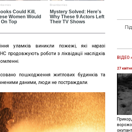
Пі
діння уламків виникли пожежі, які наразі
СНС продовжують роботи з ліквідації наслідків
ВІДЕО 
домленні.
27 квітн
іксовано пошкодження житлових будинків та
точненими даними, люди не постраждали.
Прикор
ворожої
окупант