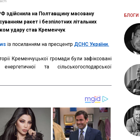
асті
, РФ здійснила на Полтавщину масовану
БЛОГИ 
суванням ракет і безпілотних літальних
мком удару став Кременчук
ws
із посиланням на пресцентр
ДСНС України.
торії Кременчуцької громади були зафіксовані
енергетичної та сільськогосподарської