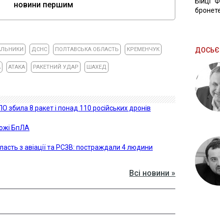
Бійці "
новини першим
бронете
АЛЬНИКИ
ДСНС
ПОЛТАВСЬКА ОБЛАСТЬ
КРЕМЕНЧУК
ДОСЬЄ
А
АТАКА
РАКЕТНИЙ УДАР
ШАХЕД
ПО збила 8 ракет і понад 110 російських дронів
рожі БпЛА
ласть з авіації та РСЗВ: постраждали 4 людини
Всі новини »