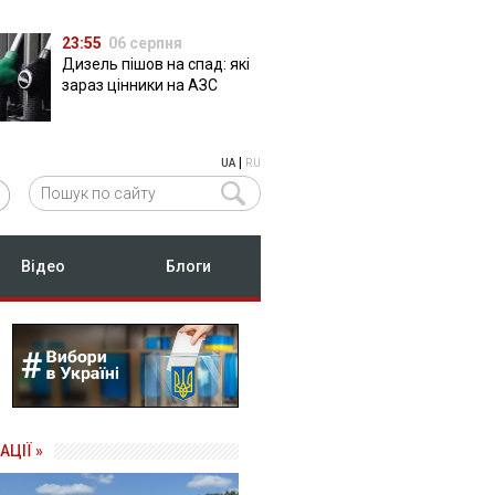
23:55
06 серпня
Дизель пішов на спад: які
зараз цінники на АЗС
|
UA
RU
Відео
Блоги
АЦІЇ »