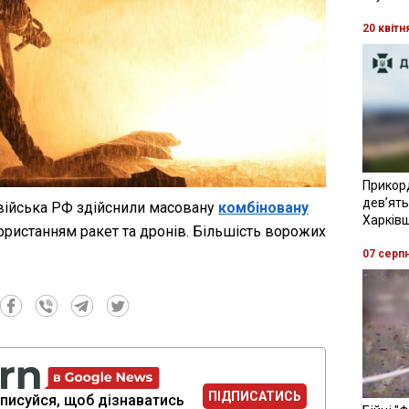
20 квітн
Прикор
девʼять
 війська РФ здійснили масовану
комбіновану
Харків
ористанням ракет та дронів. Більшість ворожих
07 серп
ПІДПИСАТИСЬ
писуйся, щоб дізнаватись