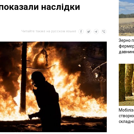
показали наслідки
Читайте также на русском языке
Зерно п
фермер
давнин
Мобіліз
створюв
складн