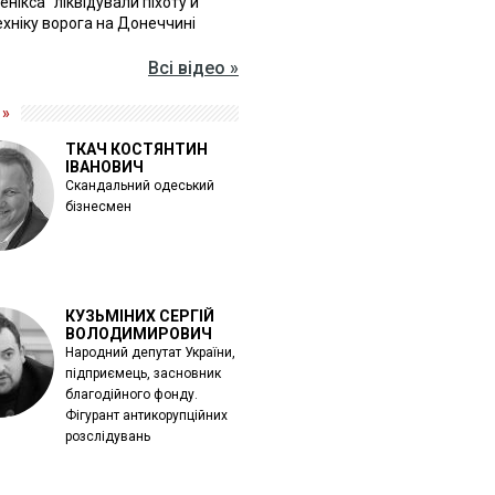
Фенікса" ліквідували піхоту й
хніку ворога на Донеччині
Всі відео »
 »
ТКАЧ КОСТЯНТИН
ІВАНОВИЧ
Скандальний одеський
бізнесмен
КУЗЬМІНИХ СЕРГІЙ
ВОЛОДИМИРОВИЧ
Народний депутат України,
підприємець, засновник
благодійного фонду.
Фігурант антикорупційних
розслідувань