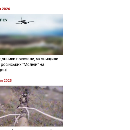
я 2026
донники показали, як знищили
 російських "Молній" на
щині
ня 2025