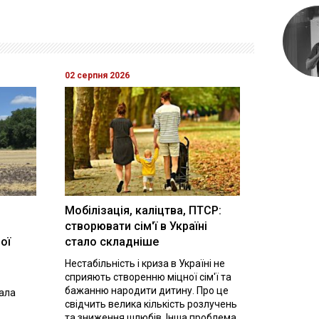
02 серпня 2026
Мобілізація, каліцтва, ПТСР:
створювати сім'ї в Україні
ої
стало складніше
Нестабільність і криза в Україні не
сприяють створенню міцної сім'ї та
бажанню народити дитину. Про це
вала
свідчить велика кількість розлучень
та зниження шлюбів. Інша проблема