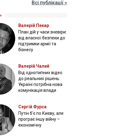
Всі публікації »
»
Валерій Пекар
План дій у часи зневіри:
від власної безпеки до
підтримки армії та
бізнесу
Валерій Чалий
Від однотипних відео
до реальних рішень:
Україні потрібна нова
комунікація влади
Сергій Фурса
Путін б'є по Києву, але
програє іншу війну –
економічну