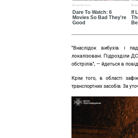
"Внаслідок вибухів і па
локалізовані. Підрозділи Д
обстрілів", — йдеться в пові
Крім того, в області заф
транспортних засобів. За у