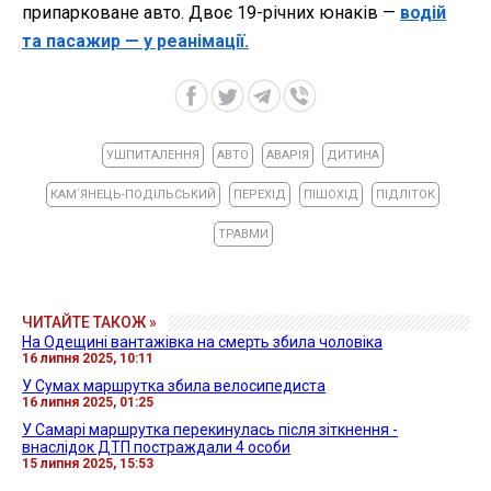
припарковане авто. Двоє 19-річних юнаків —
водій
та пасажир — у реанімації.
УШПИТАЛЕННЯ
АВТО
АВАРІЯ
ДИТИНА
КАМ`ЯНЕЦЬ-ПОДІЛЬСЬКИЙ
ПЕРЕХІД
ПІШОХІД
ПІДЛІТОК
ТРАВМИ
ЧИТАЙТЕ ТАКОЖ »
На Одещині вантажівка на смерть збила чоловіка
16 липня 2025, 10:11
У Сумах маршрутка збила велосипедиста
16 липня 2025, 01:25
У Самарі маршрутка перекинулась після зіткнення -
внаслідок ДТП постраждали 4 особи
15 липня 2025, 15:53