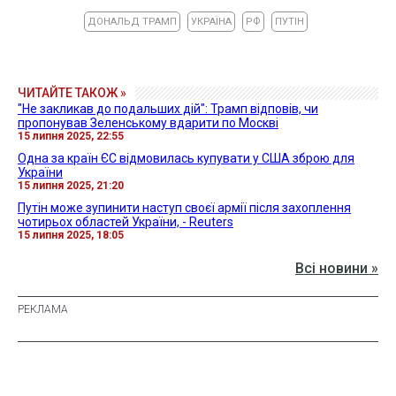
ДОНАЛЬД ТРАМП
УКРАЇНА
РФ
ПУТІН
ЧИТАЙТЕ ТАКОЖ »
"Не закликав до подальших дій": Трамп відповів, чи
пропонував Зеленському вдарити по Москві
15 липня 2025, 22:55
Одна за країн ЄС відмовилась купувати у США зброю для
України
15 липня 2025, 21:20
Путін може зупинити наступ своєї армії після захоплення
чотирьох областей України, - Reuters
15 липня 2025, 18:05
Всі новини »