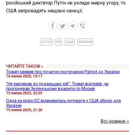
російський диктатор Путін не укладе мирну угору, то
США запровадять нищівні санкції.
ПУТІН
РФ
США
УКРАЇНА
ЧИТАЙТЕ ТАКОЖ »
Трамп заявив про початок постачання Patriot до України
16 липня 2025, 10:17
"Не закликав до подальших дій": Трамп відповів, чи
пропонував Зеленському вдарити по Москві
15 липня 2025, 22:55
Одна за країн ЄС відмовилась купувати у США зброю для
України
15 липня 2025, 21:20
Всі новини »