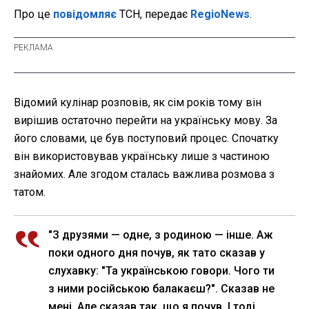
Про це
повідомляє
ТСН, передає
RegioNews
.
Відомий кулінар розповів, як сім років тому він
вирішив остаточно перейти на українську мову. За
його словами, це був поступовий процес. Спочатку
він використовував українську лише з частиною
знайомих. Але згодом сталась важлива розмова з
татом.
"З друзями — одне, з родиною — інше. Аж
поки одного дня почув, як тато сказав у
слухавку: "Та українською говори. Чого ти
з ними російською балакаєш?". Сказав не
мені. Але сказав так, що я почув. І тоді