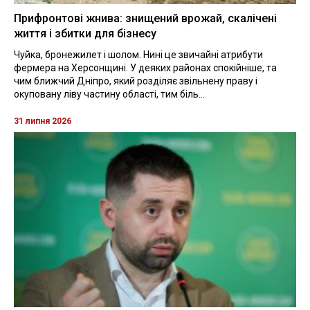
Прифронтові жнива: знищений врожай, скалічені
життя і збитки для бізнесу
Чуйка, бронежилет і шолом. Нині це звичайні атрибути
фермера на Херсонщині. У деяких районах спокійніше, та
чим ближчий Дніпро, який розділяє звільнену праву і
окуповану ліву частину області, тим біль...
31 липня 2026