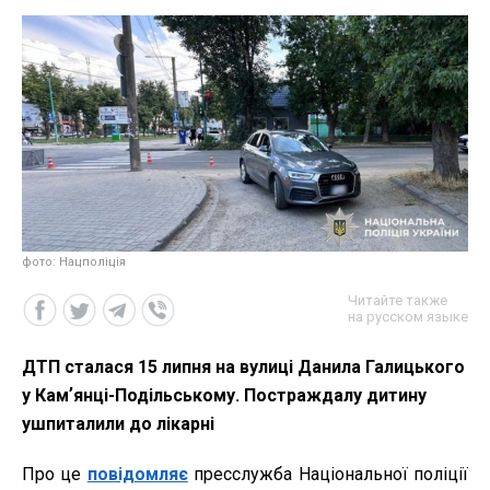
фото: Нацполіція
Читайте также
на русском языке
ДТП сталася 15 липня на вулиці Данила Галицького
у Камʼянці-Подільському. Постраждалу дитину
ушпиталили до лікарні
Про це
повідомляє
пресслужба Національної поліції