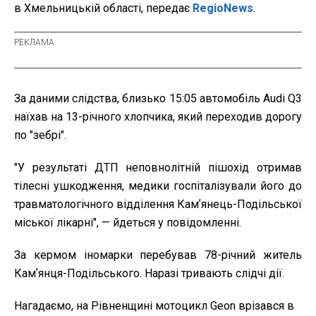
в Хмельницькій області, передає
RegioNews
.
За даними слідства, близько 15:05 автомобіль Audi Q3
наїхав на 13-річного хлопчика, який переходив дорогу
по "зебрі".
"У результаті ДТП неповнолітній пішохід отримав
тілесні ушкодження, медики госпіталізували його до
травматологічного відділення Камʼянець-Подільської
міської лікарні", — йдеться у повідомленні.
За кермом іномарки перебував 78-річний житель
Камʼянця-Подільського. Наразі тривають слідчі дії.
Нагадаємо, на Рівненщині мотоцикл Geon врізався в