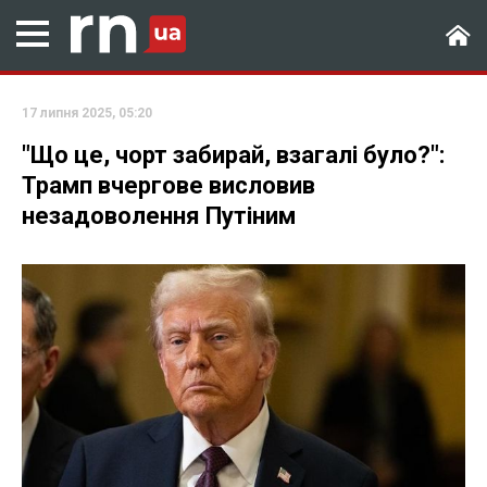
17 липня 2025, 05:20
"Що це, чорт забирай, взагалі було?":
Трамп вчергове висловив
незадоволення Путіним