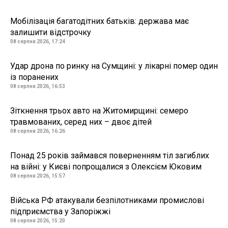
Мобілізація багатодітних батьків: держава має
залишити відстрочку
08 серпня 2026, 17:24
Удар дрона по ринку на Сумщині: у лікарні помер один
із поранених
08 серпня 2026, 16:53
Зіткнення трьох авто на Житомирщині: семеро
травмованих, серед них – двоє дітей
08 серпня 2026, 16:26
Понад 25 років займався поверненням тіл загиблих
на війні: у Києві попрощалися з Олексієм Юковим
08 серпня 2026, 15:57
Війська РФ атакували безпілотниками промислові
підприємства у Запоріжжі
08 серпня 2026, 15:20