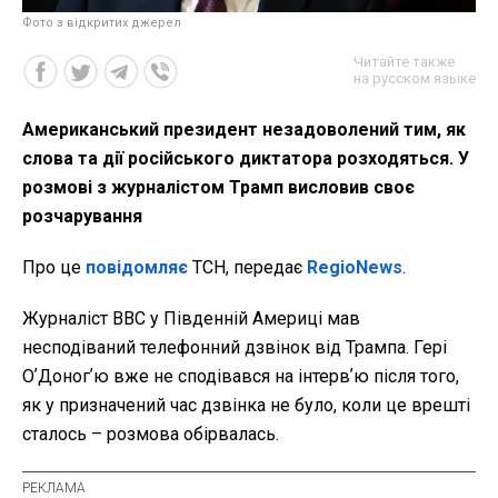
Фото з відкритих джерел
Читайте также
на русском языке
Американський президент незадоволений тим, як
слова та дії російського диктатора розходяться. У
розмові з журналістом Трамп висловив своє
розчарування
Про це
повідомляє
ТСН, передає
RegioNews
.
Журналіст BBC у Південній Америці мав
несподіваний телефонний дзвінок від Трампа. Гері
ОʼДоногʼю вже не сподівався на інтервʼю після того,
як у призначений час дзвінка не було, коли це врешті
сталось – розмова обірвалась.