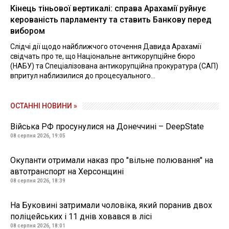
Кінець тіньової вертикалі: справа Арахамії руйнує
керованість парламенту та ставить Банкову перед
вибором
Слідчі дії щодо найближчого оточення Давида Арахамії
свідчать про те, що Національне антикорупційне бюро
(НАБУ) та Спеціалізована антикорупційна прокуратура (САП)
впритул наблизилися до процесуального...
ОСТАННІ НОВИНИ »
Війська РФ просунулися на Донеччині – DeepState
08 серпня 2026, 19:05
Окупанти отримали наказ про "вільне полювання" на
автотранспорт на Херсонщині
08 серпня 2026, 18:39
На Буковині затримали чоловіка, який поранив двох
поліцейських і 11 днів ховався в лісі
08 серпня 2026, 18:01