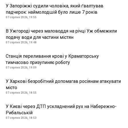
У Запоріжжі судили чоловіка, який ґвалтував
падчерок: наймолодшій було лише 7 років
07 серпня 2026, 19:55
В Ужгороді через маловоддя на річці Уж обмежили
подачу води для частини містян
07 серпня 2026, 19:48
Станція переливання крові у Краматорську
тимчасово призупиняє роботу
07 серпня 2026, 19:09
У Харкові безробітний допомагав росіянам атакувати
місто
07 серпня 2026, 18:55
У Києві через ДТП ускладнений рух на Набережно-
Рибальській
07 серпня 2026, 18:53