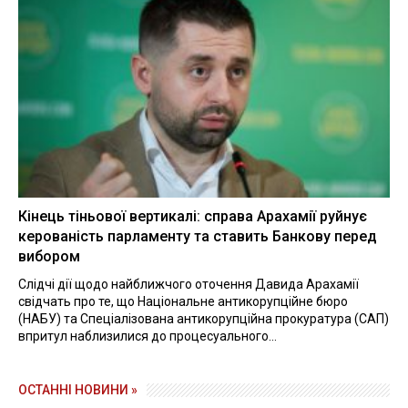
Кінець тіньової вертикалі: справа Арахамії руйнує
керованість парламенту та ставить Банкову перед
вибором
Слідчі дії щодо найближчого оточення Давида Арахамії
свідчать про те, що Національне антикорупційне бюро
(НАБУ) та Спеціалізована антикорупційна прокуратура (САП)
впритул наблизилися до процесуального...
ОСТАННІ НОВИНИ »