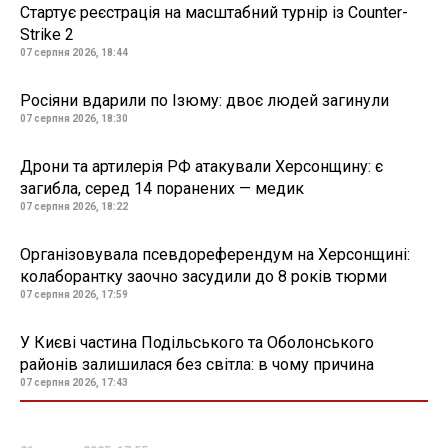
Стартує реєстрація на масштабний турнір із Counter-
Strike 2
07 серпня 2026, 18:44
Росіяни вдарили по Ізюму: двоє людей загинули
07 серпня 2026, 18:30
Дрони та артилерія РФ атакували Херсонщину: є
загибла, серед 14 поранених — медик
07 серпня 2026, 18:22
Організовувала псевдореферендум на Херсонщині:
колаборантку заочно засудили до 8 років тюрми
07 серпня 2026, 17:59
У Києві частина Подільського та Оболонського
районів залишилася без світла: в чому причина
07 серпня 2026, 17:43