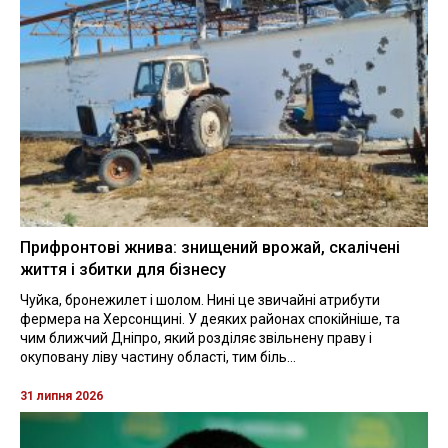
Прифронтові жнива: знищений врожай, скалічені
життя і збитки для бізнесу
Чуйка, бронежилет і шолом. Нині це звичайні атрибути
фермера на Херсонщині. У деяких районах спокійніше, та
чим ближчий Дніпро, який розділяє звільнену праву і
окуповану ліву частину області, тим біль...
31 липня 2026