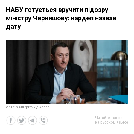
НАБУ готується вручити підозру
міністру Чернишову: нардеп назвав
дату
фото: з відкритих джерел
Читайте также
на русском языке