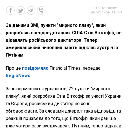
Читайте также
на русском языке
За даними ЗМІ, пункти "мирного плану", який
розробляв спецпредставник США Стів Віткофф, не
цікавлять російського диктатора. Тепер
американський чиновник навіть відклав зустріч із
Путіним
Про це
повідомляє
Financial Times, передає
RegioNews
.
За інформацією журналістів, 22 пункти "мирного
плану", який розробляв Стів Віткофф за участі України
та Європи, російський диктатор не хоче
обговорювати. За словами джерел, така відповідь та
реакція призвела до того, що Віткофф, який раніше
вже чотири рази зустрічався з Путіним, тепер відклав