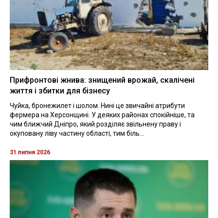
Прифронтові жнива: знищений врожай, скалічені
життя і збитки для бізнесу
Чуйка, бронежилет і шолом. Нині це звичайні атрибути
фермера на Херсонщині. У деяких районах спокійніше, та
чим ближчий Дніпро, який розділяє звільнену праву і
окуповану ліву частину області, тим біль...
31 липня 2026