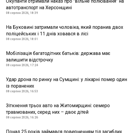
Окупанти отримали наказ про "вільне полювання" на
автотранспорт на Херсонщині
08 серпня 2026, 18:39
На Буковині затримали чоловіка, який поранив двох
поліцейських і 11 днів ховався в лісі
08 серпня 2026, 18:01
Мобілізація багатодітних батьків: держава має
залишити відстрочку
08 серпня 2026, 17:24
Удар дрона по ринку на Сумщині: у лікарні помер один
із поранених
08 серпня 2026, 16:53
Зіткнення трьох авто на Житомирщині: семеро
травмованих, серед них – двоє дітей
08 серпня 2026, 16:26
Понад 25 років займався поверненням тіл загиблих