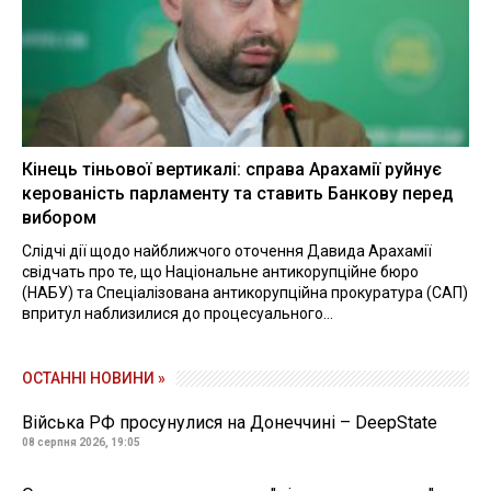
Кінець тіньової вертикалі: справа Арахамії руйнує
керованість парламенту та ставить Банкову перед
вибором
Слідчі дії щодо найближчого оточення Давида Арахамії
свідчать про те, що Національне антикорупційне бюро
(НАБУ) та Спеціалізована антикорупційна прокуратура (САП)
впритул наблизилися до процесуального...
ОСТАННІ НОВИНИ »
Війська РФ просунулися на Донеччині – DeepState
08 серпня 2026, 19:05