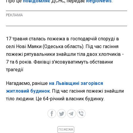
Про це
повідомляє
ДСНС, передає
RegioNews
.
17 травня сталась пожежа в господарчій споруді в
селі Нові Маяки (Одеська область). Під час гасіння
пожежі рятувальники знайшли тіла двох хлопчиків -
7 та 6 років. Фахівці з'ясовуватимуть обставини
трагедії
Нагадаємо, раніше
на Львівщині загорівся
житловий будинок
. Під час гасіння пожежі знайшли
тіло людини. Це 64-річний власник будинку.
ПОЖЕЖА