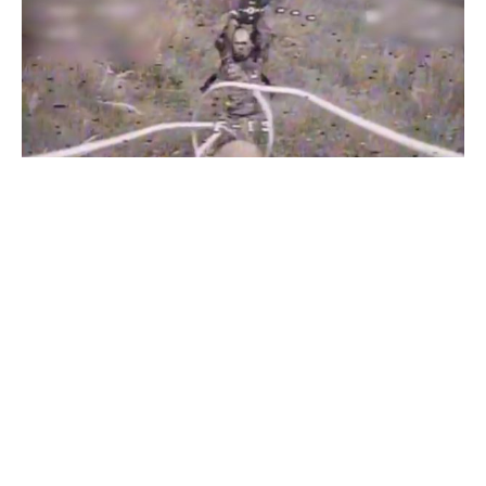
Бійці "Фенікса" ліквідували піхоту й бронетехніку ворога на
Донеччині
Всі відео »
ПУБЛІКАЦІЇ »