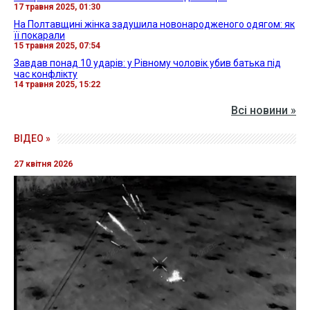
17 травня 2025, 01:30
На Полтавщині жінка задушила новонародженого одягом: як
її покарали
15 травня 2025, 07:54
Завдав понад 10 ударів: у Рівному чоловік убив батька під
час конфлікту
14 травня 2025, 15:22
Всі новини »
ВІДЕО »
27 квітня 2026