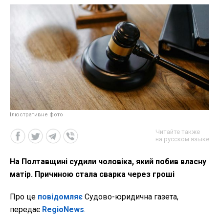
Ілюстративне фото
Читайте также
на русском языке
На Полтавщині судили чоловіка, який побив власну
матір. Причиною стала сварка через гроші
Про це
повідомляє
Судово-юридична газета,
передає
RegioNews
.