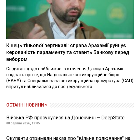
Кінець тіньової вертикалі: справа Арахамії руйнує
керованість парламенту та ставить Банкову перед
вибором
Слідчі дії щодо найближчого оточення Давида Арахамії
свідчать про те, що Національне антикорупційне бюро
(НАБУ) та Спеціалізована антикорупційна прокуратура (САП)
впритул наблизилися до процесуального...
ОСТАННІ НОВИНИ »
Війська РФ просунулися на Донеччині – DeepState
08 серпня 2026, 19:05
Окупанти отримали наказ про "вільне полювання" на