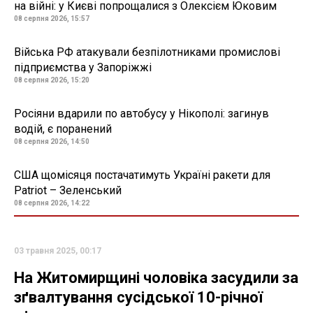
на війні: у Києві попрощалися з Олексієм Юковим
08 серпня 2026, 15:57
Війська РФ атакували безпілотниками промислові
підприємства у Запоріжжі
08 серпня 2026, 15:20
Росіяни вдарили по автобусу у Нікополі: загинув
водій, є поранений
08 серпня 2026, 14:50
США щомісяця постачатимуть Україні ракети для
Patriot – Зеленський
08 серпня 2026, 14:22
03 травня 2025, 00:17
На Житомирщині чоловіка засудили за
зґвалтування сусідської 10-річної