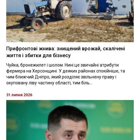
Прифронтові жнива: знищений врожай, скалічені
життя і збитки для бізнесу
Чуйка, бронежилет і шолом. Нині це звичайні атрибути
фермера на Херсонщині. У деяких районах спокійніше, та
чим ближчий Дніпро, який розділяє звільнену праву і
окуповану ліву частину області, тим біль...
31 липня 2026