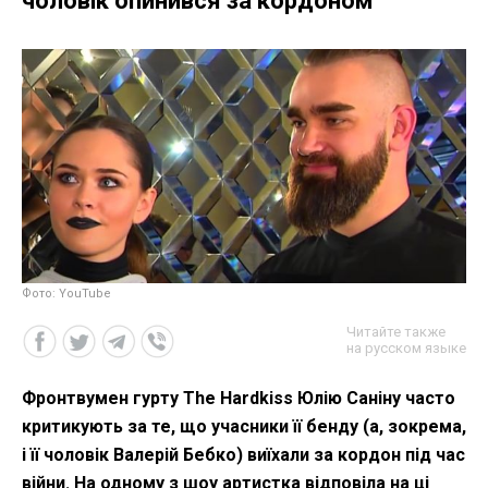
чоловік опинився за кордоном
Фото: YouTube
Читайте также
на русском языке
Фронтвумен гурту The Hardkiss Юлію Саніну часто
критикують за те, що учасники її бенду (а, зокрема,
і її чоловік Валерій Бебко) виїхали за кордон під час
війни. На одному з шоу артистка відповіла на ці