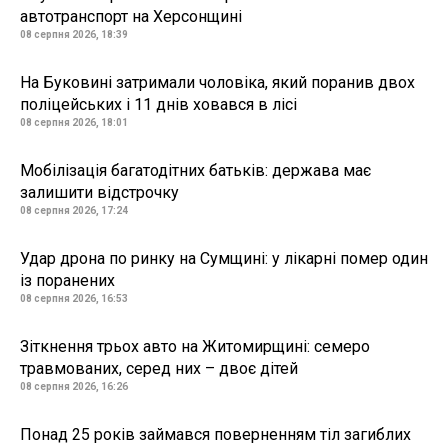
автотранспорт на Херсонщині
08 серпня 2026, 18:39
На Буковині затримали чоловіка, який поранив двох
поліцейських і 11 днів ховався в лісі
08 серпня 2026, 18:01
Мобілізація багатодітних батьків: держава має
залишити відстрочку
08 серпня 2026, 17:24
Удар дрона по ринку на Сумщині: у лікарні помер один
із поранених
08 серпня 2026, 16:53
Зіткнення трьох авто на Житомирщині: семеро
травмованих, серед них – двоє дітей
08 серпня 2026, 16:26
Понад 25 років займався поверненням тіл загиблих