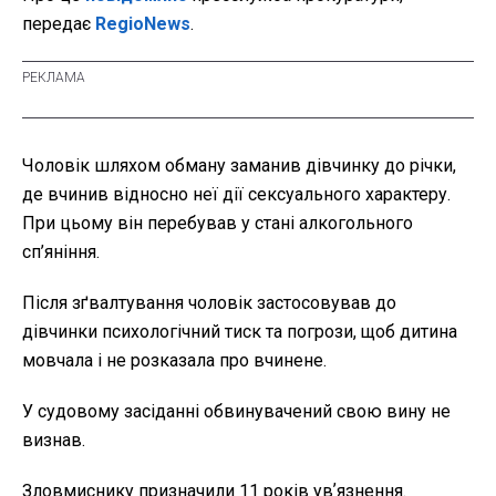
передає
RegioNews
.
Чоловік шляхом обману заманив дівчинку до річки,
де вчинив відносно неї дії сексуального характеру.
При цьому він перебував у стані алкогольного
сп’яніння.
Після зґвалтування чоловік застосовував до
дівчинки психологічний тиск та погрози, щоб дитина
мовчала і не розказала про вчинене.
У судовому засіданні обвинувачений свою вину не
визнав.
Зловмиснику призначили 11 років увʼязнення.