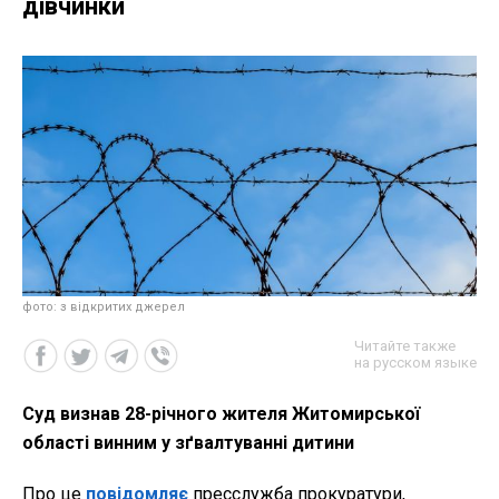
дівчинки
фото: з відкритих джерел
Читайте также
на русском языке
Суд визнав 28-річного жителя Житомирської
області винним у зґвалтуванні дитини
Про це
повідомляє
пресслужба прокуратури,