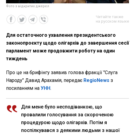
Фото з відкритих джерел
Читайте также
на русском языке
Для остаточного ухвалення президентського
законопроєкту щодо олігархів до завершення сесії
парламент може продовжити роботу на один
тиждень
Про це на брифінгу заявив голова фракції "Слуга
Народу" Давид Арахамія, передає
RegioNews
з
посиланням на
УНН
.
Для мене було несподіванкою, що
провалили голосування за скороченою
процедурою щодо олігархів. Потім я
поспілкувався з деякими людьми з нашої