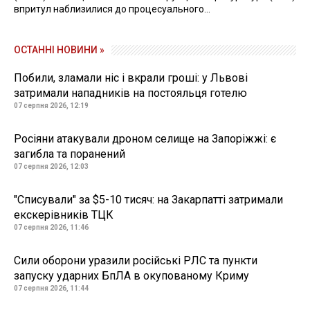
впритул наблизилися до процесуального...
ОСТАННІ НОВИНИ »
Побили, зламали ніс і вкрали гроші: у Львові
затримали нападників на постояльця готелю
07 серпня 2026, 12:19
Росіяни атакували дроном селище на Запоріжжі: є
загибла та поранений
07 серпня 2026, 12:03
"Списували" за $5-10 тисяч: на Закарпатті затримали
екскерівників ТЦК
07 серпня 2026, 11:46
Сили оборони уразили російські РЛС та пункти
запуску ударних БпЛА в окупованому Криму
07 серпня 2026, 11:44