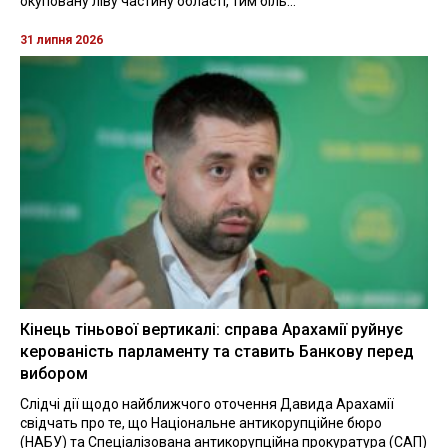
окуповану ліву частину області, тим біль...
31 липня 2026
Кінець тіньової вертикалі: справа Арахамії руйнує
керованість парламенту та ставить Банкову перед
вибором
Слідчі дії щодо найближчого оточення Давида Арахамії
свідчать про те, що Національне антикорупційне бюро
(НАБУ) та Спеціалізована антикорупційна прокуратура (САП)