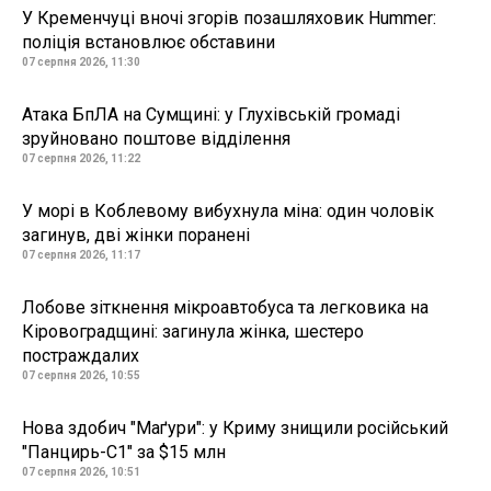
У Кременчуці вночі згорів позашляховик Hummer:
поліція встановлює обставини
07 серпня 2026, 11:30
Атака БпЛА на Сумщині: у Глухівській громаді
зруйновано поштове відділення
07 серпня 2026, 11:22
У морі в Коблевому вибухнула міна: один чоловік
загинув, дві жінки поранені
07 серпня 2026, 11:17
Лобове зіткнення мікроавтобуса та легковика на
Кіровоградщині: загинула жінка, шестеро
постраждалих
07 серпня 2026, 10:55
Нова здобич "Маґури": у Криму знищили російський
"Панцирь-С1" за $15 млн
07 серпня 2026, 10:51