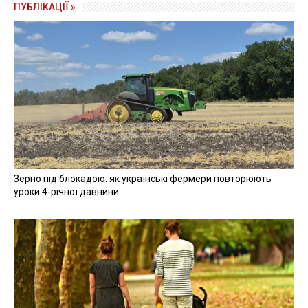
вчиненні злочинів під час подій Майдану.
СУД
ЗВІЛЬНЕННЯ
МАЙДАН
МВС
БЕРКУТ
ЧИТАЙТЕ ТАКОЖ »
Суд закрив справу про заборону діяльності "Партії Шарія"
11 грудня 2020, 18:14
"Слуги Народу" оскаржуватимуть легітимність голови
Рівнеоблради в суді
11 грудня 2020, 17:55
Суд засудив за держзраду українську чиновницю, яка
працювала на окупантів в "ЛНР"
11 грудня 2020, 17:44
Всі новини »
ВІДЕО »
27 квітня 2026