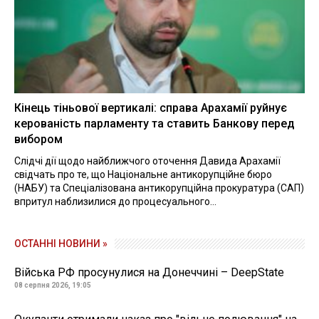
Кінець тіньової вертикалі: справа Арахамії руйнує
керованість парламенту та ставить Банкову перед
вибором
Слідчі дії щодо найближчого оточення Давида Арахамії
свідчать про те, що Національне антикорупційне бюро
(НАБУ) та Спеціалізована антикорупційна прокуратура (САП)
впритул наблизилися до процесуального...
ОСТАННІ НОВИНИ »
Війська РФ просунулися на Донеччині – DeepState
08 серпня 2026, 19:05