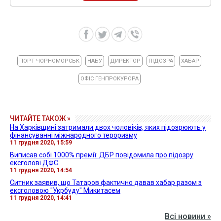
ПОРТ ЧОРНОМОРСЬК
НАБУ
ДИРЕКТОР
ПІДОЗРА
ХАБАР
ОФІС ГЕНПРОКУРОРА
ЧИТАЙТЕ ТАКОЖ »
На Харківщині затримали двох чоловіків, яких підозрюють у
фінансуванні міжнародного тероризму
11 грудня 2020, 15:59
Виписав собі 1000% премії: ДБР повідомила про підозру
ексголові ДФС
11 грудня 2020, 14:54
Ситник заявив, що Татаров фактично давав хабар разом з
ексголовою "Укрбуду" Микитасем
11 грудня 2020, 14:41
Всі новини »