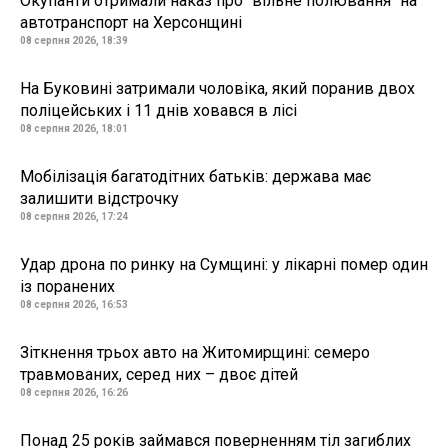
Окупанти отримали наказ про "вільне полювання" на
автотранспорт на Херсонщині
08 серпня 2026, 18:39
На Буковині затримали чоловіка, який поранив двох
поліцейських і 11 днів ховався в лісі
08 серпня 2026, 18:01
Мобілізація багатодітних батьків: держава має
залишити відстрочку
08 серпня 2026, 17:24
Удар дрона по ринку на Сумщині: у лікарні помер один
із поранених
08 серпня 2026, 16:53
Зіткнення трьох авто на Житомирщині: семеро
травмованих, серед них – двоє дітей
08 серпня 2026, 16:26
Понад 25 років займався поверненням тіл загиблих