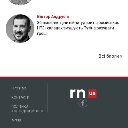
Прикордонники показали, як знищили девʼять російських
"Молній" на Харківщині
07 серпня 2025
Бійці "Фенікса" ліквідували піхоту й бронетехніку ворога на
Донеччині