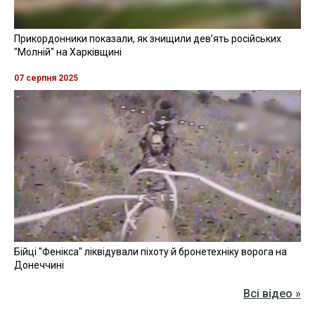
За його словами, Шаповалова звільнили, оскільки він
відновився у підрозділі, якого вже немає.
Ухвалу суду було виконано, його
відновили, але посади і підрозділу такого
вже немає, він вже розформований. І тому
його звільнили - йому немає де служити
далі у цьому підрозділі, структури такої
вже не існує", - розповів Шевченко.
Нагадаємо
, 4 грудня
суд поновив на посаді в МВС
екскомандира "Беркуту"
, якого звинувачували у