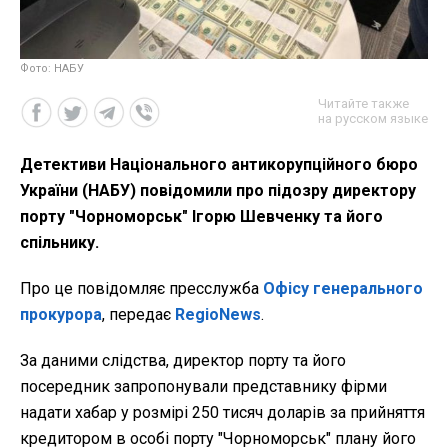
Фото: НАБУ
Читайте также
на русском языке
Детективи Національного антикорупційного бюро
України (НАБУ) повідомили про підозру директору
порту "Чорноморськ" Ігорю Шевченку та його
спільнику.
Про це повідомляє пресслужба
Офісу генерального
прокурора
, передає
RegioNews
.
За даними слідства, директор порту та його
посередник запропонували представнику фірми
надати хабар у розмірі 250 тисяч доларів за прийняття
кредитором в особі порту "Чорноморськ" плану його