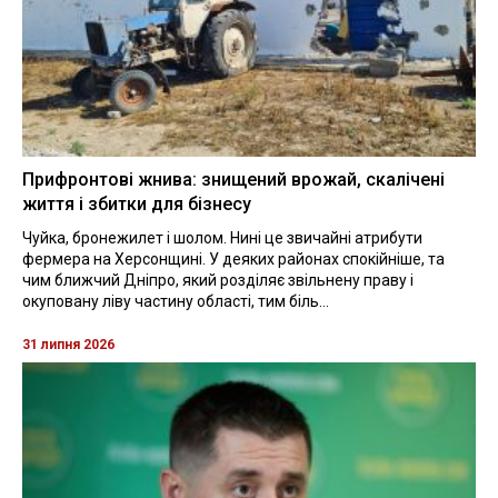
Прифронтові жнива: знищений врожай, скалічені
життя і збитки для бізнесу
Чуйка, бронежилет і шолом. Нині це звичайні атрибути
фермера на Херсонщині. У деяких районах спокійніше, та
чим ближчий Дніпро, який розділяє звільнену праву і
окуповану ліву частину області, тим біль...
31 липня 2026