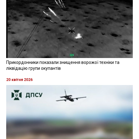
звільнили
Він віддав злочинний наказ, в результаті якого 18
лютого 2014 року в районі Маріїнського парку та
Кріпосного провулку загинули та були поранені 110
активістів Євромайдану
Фото: із відкритих джерел
Читайте также
на русском языке
Колишнього командира харківського підрозділу
"Беркуту" Віктора Шаповалова, який рішенням
Харківського окружного адмінсуду поновився на
посаді, звільнили зі служби.
Про це повідомляє
Укрінформ
із посиланням на
директора Департаменту комунікації Міністерства
внутрішніх справ Артема Шевченка, передає
RegioNews
.