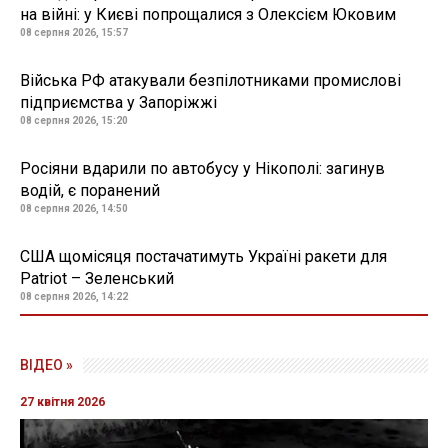
на війні: у Києві попрощалися з Олексієм Юковим
08 серпня 2026, 15:57
Війська РФ атакували безпілотниками промислові
підприємства у Запоріжжі
08 серпня 2026, 15:20
Росіяни вдарили по автобусу у Нікополі: загинув
водій, є поранений
08 серпня 2026, 14:50
США щомісяця постачатимуть Україні ракети для
Patriot – Зеленський
08 серпня 2026, 14:22
11 грудня 2020, 18:54
Екскомандира "Беркуту”, який
відновився на посаді через суд, знову