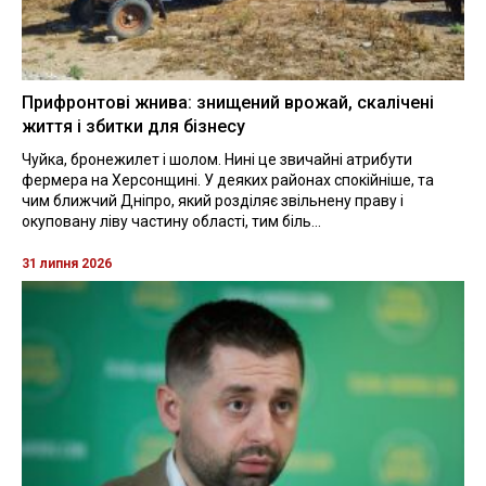
Прифронтові жнива: знищений врожай, скалічені
життя і збитки для бізнесу
Чуйка, бронежилет і шолом. Нині це звичайні атрибути
фермера на Херсонщині. У деяких районах спокійніше, та
чим ближчий Дніпро, який розділяє звільнену праву і
окуповану ліву частину області, тим біль...
31 липня 2026