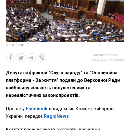
Фото: flickr
Читайте также
на русском языке
Депутати фракцій "Слуга народу" та "Опозиційна
платформа - За життя" подали до Верховної Ради
найбільшу кількість популістських та
нереалістичних законопроектів.
Про це у
Facebook
повідомляє Комітет виборців
України, передає
RegioNews
.
Комітет проаналізував експертні висновки