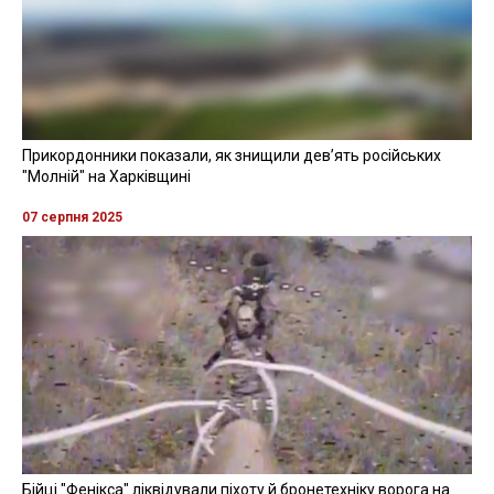
Прикордонники показали, як знищили девʼять російських
"Молній" на Харківщині
07 серпня 2025
Бійці "Фенікса" ліквідували піхоту й бронетехніку ворога на