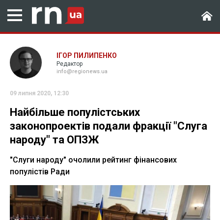
ІГОР ПИЛИПЕНКО
Редактор
info@regionews.ua
09 липня 2020, 12:30
Найбільше популістських
законопроектів подали фракції "Слуга
народу" та ОПЗЖ
"Слуги народу" очолили рейтинг фінансових
популістів Ради