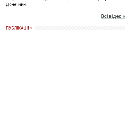
Донеччині
Всі відео »
ПУБЛІКАЦІЇ »
Зерно під блокадою: як українські фермери повторюють
уроки 4-річної давнини