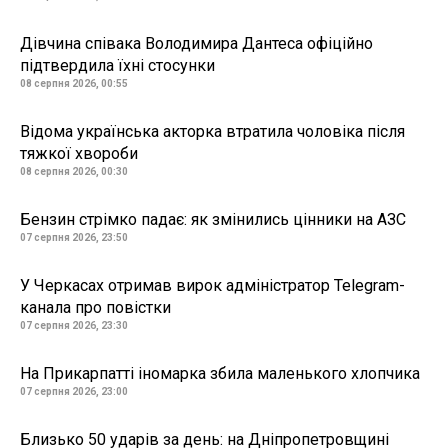
Дівчина співака Володимира Дантеса офіційно
підтвердила їхні стосунки
08 серпня 2026, 00:55
Відома українська акторка втратила чоловіка після
тяжкої хвороби
08 серпня 2026, 00:30
Бензин стрімко падає: як змінились цінники на АЗС
07 серпня 2026, 23:50
У Черкасах отримав вирок адміністратор Telegram-
канала про повістки
07 серпня 2026, 23:30
На Прикарпатті іномарка збила маленького хлопчика
07 серпня 2026, 23:00
Близько 50 ударів за день: на Дніпропетровщині