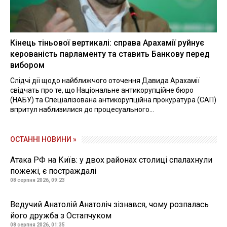
Кінець тіньової вертикалі: справа Арахамії руйнує
керованість парламенту та ставить Банкову перед
вибором
Слідчі дії щодо найближчого оточення Давида Арахамії
свідчать про те, що Національне антикорупційне бюро
(НАБУ) та Спеціалізована антикорупційна прокуратура (САП)
впритул наблизилися до процесуального...
ОСТАННІ НОВИНИ »
Атака РФ на Київ: у двох районах столиці спалахнули
пожежі, є постраждалі
08 серпня 2026, 09:23
Ведучий Анатолій Анатоліч зізнався, чому розпалась
його дружба з Остапчуком
08 серпня 2026, 01:35