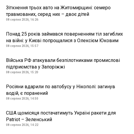
Зіткнення трьох авто на Житомирщині: семеро
травмованих, серед них – двоє дітей
08 серпня 2026, 16:26
Понад 25 років займався поверненням тіл загиблих
на війні: у Києві попрощалися з Олексієм Юковим
08 серпня 2026, 15:57
Війська РФ атакували безпілотниками промислові
підприємства у Запоріжжі
08 серпня 2026, 15:20
Росіяни вдарили по автобусу у Нікополі: загинув
водій, є поранений
08 серпня 2026, 14:50
США щомісяця постачатимуть Україні ракети для
Patriot – Зеленський
08 серпня 2026, 14:22