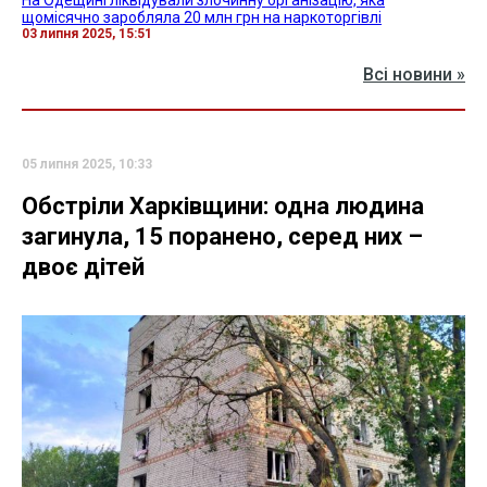
На Одещині ліквідували злочинну організацію, яка
щомісячно заробляла 20 млн грн на наркоторгівлі
03 липня 2025, 15:51
Всі новини »
05 липня 2025, 10:33
Обстріли Харківщини: одна людина
загинула, 15 поранено, серед них –
двоє дітей