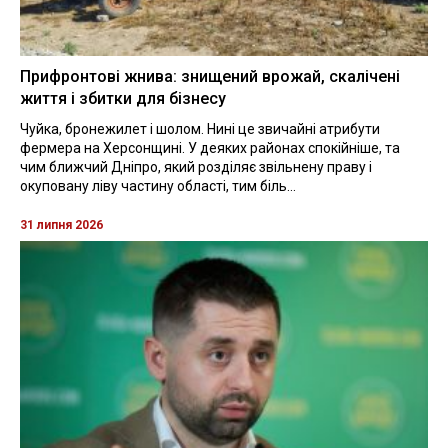
Прифронтові жнива: знищений врожай, скалічені
життя і збитки для бізнесу
Чуйка, бронежилет і шолом. Нині це звичайні атрибути
фермера на Херсонщині. У деяких районах спокійніше, та
чим ближчий Дніпро, який розділяє звільнену праву і
окуповану ліву частину області, тим біль...
31 липня 2026