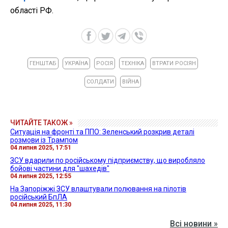
області РФ.
ГЕНШТАБ
УКРАЇНА
РОСІЯ
ТЕХНІКА
ВТРАТИ РОСІЯН
СОЛДАТИ
ВІЙНА
ЧИТАЙТЕ ТАКОЖ »
Ситуація на фронті та ППО: Зеленський розкрив деталі
розмови із Трампом
04 липня 2025, 17:51
ЗСУ вдарили по російському підприємству, що виробляло
бойові частини для "шахедів"
04 липня 2025, 12:55
На Запоріжжі ЗСУ влаштували полювання на пілотів
російський БпЛА
04 липня 2025, 11:30
Всі новини »