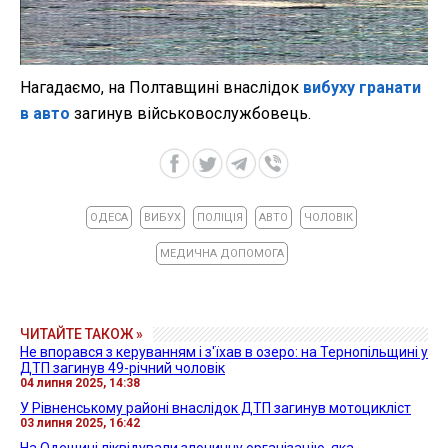
Нагадаємо, на Полтавщині внаслідок
вибуху гранати
в авто
загинув військовослужбовець.
ОДЕСА
ВИБУХ
ПОЛІЦІЯ
АВТО
ЧОЛОВІК
МЕДИЧНА ДОПОМОГА
ЧИТАЙТЕ ТАКОЖ »
Не впорався з керуванням і з'їхав в озеро: на Тернопільщині у
ДТП загинув 49-річний чоловік
04 липня 2025, 14:38
У Рівненському районі внаслідок ДТП загинув мотоцикліст
03 липня 2025, 16:42