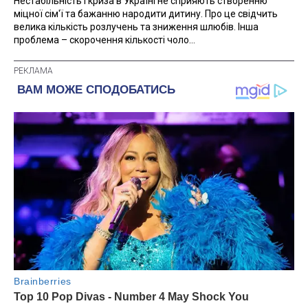
Нестабільність і криза в Україні не сприяють створенню
міцної сім'ї та бажанню народити дитину. Про це свідчить
велика кількість розлучень та зниження шлюбів. Інша
проблема – скорочення кількості чоло...