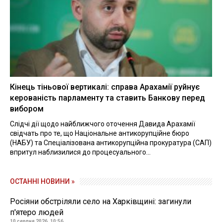
Кінець тіньової вертикалі: справа Арахамії руйнує
керованість парламенту та ставить Банкову перед
вибором
Слідчі дії щодо найближчого оточення Давида Арахамії
свідчать про те, що Національне антикорупційне бюро
(НАБУ) та Спеціалізована антикорупційна прокуратура (САП)
впритул наблизилися до процесуального...
ОСТАННІ НОВИНИ »
Росіяни обстріляли село на Харківщині: загинули
п'ятеро людей
10 серпня 2026, 10:56