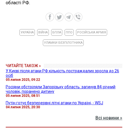
області РФ.
УКРАЇНА
ВІЙНА
БПЛА
ППО
РОСІЙСЬКА АРМІЯ
УЛАМКИ БЕЗПІЛОТНИКА
ЧИТАЙТЕ ТАКОЖ »
У Києві після атаки РФ кількість постраждалих зросла до 26
осіб
05 липня 2025, 09:22
Росіяни обстріляли Запорізьку область: загинув 84-річний
чоловік, поранено дитину
05 липня 2025, 08:51
Путін готує безперервні літні атаки по Україні, - WSJ
04 липня 2025, 20:30
Всі новини »