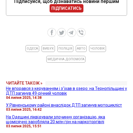
Підписуйся, щоб дізнаватись новини першим
ПІДПИСАТИСЬ
ОДЕСА
ВИБУХ
ПОЛІЦІЯ
АВТО
ЧОЛОВІК
МЕДИЧНА ДОПОМОГА
ЧИТАЙТЕ ТАКОЖ »
Не впорався з керуванням і з'їхав в озеро: на Тернопільщині у
ДТП загинув 49-річний чоловік
04 липня 2025, 14:38
У Рівненському районі внаслідок ДТП загинув мотоцикліст
03 липня 2025, 16:42
На Одещині ліквідували злочинну організацію, яка
щомісячно заробляла 20 млн грн на наркоторгівлі
03 липня 2025, 15:51