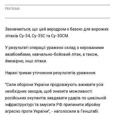
Зазначається, що цей аеродром є базою для ворожих
літаків Су-34, Су-35С та Су-30СМ.
У результаті операції уражено склад з керованими
авіабомбами, навчально-бойовий літак, а також,
ймовірно, інші літаки.
Наразі триває уточнення результатів ураження.
"Сили оборони України продовжують вживати усіх
необхідних заходів, щоб знизити можливості
російських окупантів завдавати ударів по цивільній
інфраструктурі та змусити РФ припинити збройну
агресію проти України", - наголосили в Генштабі.