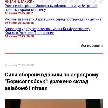
ЧИТАЙТЕ ТАКОЖ »
Росіяни обстріляли Запорізьку область: загинув 84-річний
чоловік, поранено дитину
05 липня 2025, 08:51
Росіяни атакували Харківщину: серед постраждалих дитина
05 липня 2025, 00:15
Внаслідок удару ворогом по цивільній інфраструктурі
Кривого Рогу вже 7 поранених
04 липня 2025, 20:58
Всі новини »
05 липня 2025, 09:38
Сили оборони вдарили по аеродрому
"Борисоглєбськ": уражено склад
авіабомб і літаки