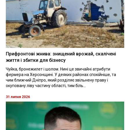
Прифронтові жнива: знищений врожай, скалічені
життя і збитки для бізнесу
Чуйка, бронежилет і шолом. Нині це звичайні атрибути
фермера на Херсонщині. У деяких районах спокійніше, та
чим ближчий Дніпро, який розділяє звільнену праву і
окуповану ліву частину області, тим біль...
31 липня 2026