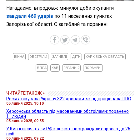
Нагадаємо, впродовж минулої доби окупанти
завдали 469 ударів
по 11 населених пунктах
Запорізької області. Є загиблий та поранені.
ВІЙНА
ОБСТРІЛИ
ЗАГИБЛІ
ДІТИ
ХАРКІВСЬКА ОБЛАСТЬ
БПЛА
КАБ
ГЕРАНЬ-2
ПОРАНЕНІ
ЧИТАЙТЕ ТАКОЖ »
Росія атакувала Україну 322 дронами: як відпрацювала ППО
05 липня 2025, 10:10
Херсонська область під масованими обстрілами: поранено
11 людей
05 липня 2025, 09:55
У Києві після атаки РФ кількість постраждалих зросла до 26
осіб
05 липня 2025, 09:22