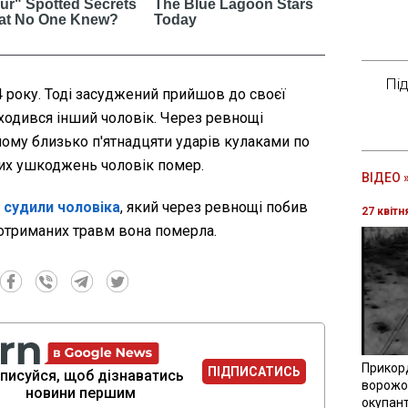
Пі
4 року. Тоді засуджений прийшов до своєї
ходився інший чоловік. Через ревнощі
ому близько п'ятнадцяти ударів кулаками по
них ушкоджень чоловік помер.
ВІДЕО 
і
судили чоловіка
, який через ревнощі побив
27 квітн
 отриманих травм вона померла.
Прикор
ПІДПИСАТИСЬ
писуйся, щоб дізнаватись
ворожої
новини першим
окупант