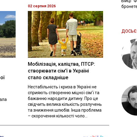
Бійці "
02 серпня 2026
бронете
ДОСЬЄ
Мобілізація, каліцтва, ПТСР:
створювати сім'ї в Україні
ої
стало складніше
Нестабільність і криза в Україні не
сприяють створенню міцної сім'ї та
бажанню народити дитину. Про це
вала
свідчить велика кількість розлучень
та зниження шлюбів. Інша проблема
– скорочення кількості чоло...