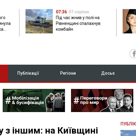
07:36
07 серпня
ого
Під час жнив у полі на
гинула
Рівненщині спалахнув
ка
комбайн
нок
Публікації
Регіони
Досьє
ПУБЛІК
 з іншим: на Київщині