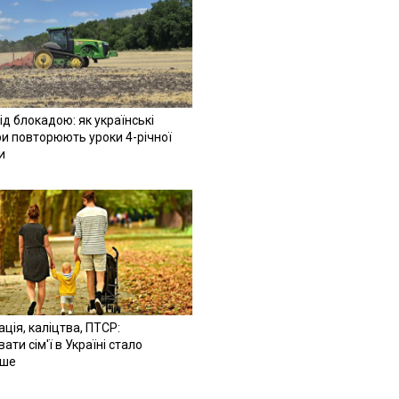
ід блокадою: як українські
и повторюють уроки 4-річної
и
ація, каліцтва, ПТСР:
ати сім'ї в Україні стало
іше