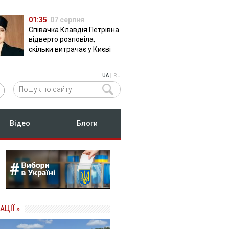
01:35
07 серпня
Співачка Клавдія Петрівна
відверто розповіла,
скільки витрачає у Києві
|
UA
RU
Відео
Блоги
АЦІЇ »