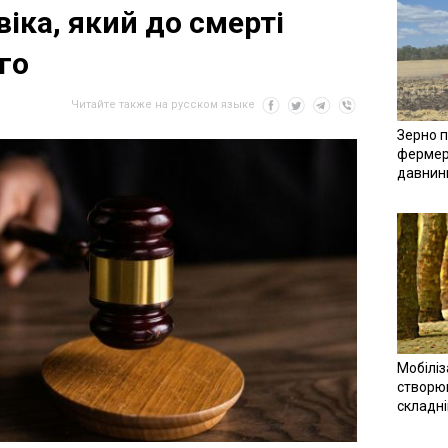
іка, який до смерті
го
Читайте также на русском языке
Зерно п
фермер
давнин
Мобіліз
створюв
складн