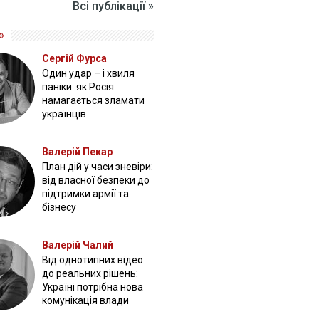
Всі публікації »
»
Сергій Фурса
Один удар – і хвиля
паніки: як Росія
намагається зламати
українців
Валерій Пекар
План дій у часи зневіри:
від власної безпеки до
підтримки армії та
бізнесу
Валерій Чалий
Від однотипних відео
до реальних рішень:
Україні потрібна нова
комунікація влади