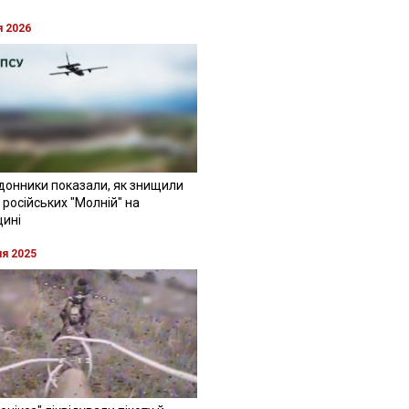
я 2026
донники показали, як знищили
 російських "Молній" на
щині
ня 2025