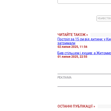
УБИВСТВ
ЧИТАЙТЕ ТАКОЖ »
Постріл за 15 см від дитини: у К
затримали
02 липня 2025, 11:56
Бив стільцем і душив: а Житоми
01 липня 2025, 22:55
ОСТАННІ ПУБЛІКАЦІЇ »