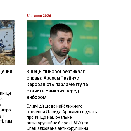
31 липня 2026
щений
Кінець тіньової вертикалі:
і
справа Арахамії руйнує
керованість парламенту та
ставить Банкову перед
ині це
вибором
на
х
Слідчі дії щодо найближчого
ніпро,
оточення Давида Арахамії свідчать
 і
про те, що Національне
ті, тим
антикорупційне бюро (НАБУ) та
Спеціалізована антикорупційна