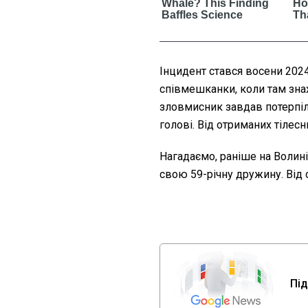
Інцидент стався восени 202
співмешканки, коли там зна
зловмисник завдав потерпіл
голові. Від отриманих тілес
Нагадаємо, раніше на Волин
свою 59-річну дружину. Від
Під