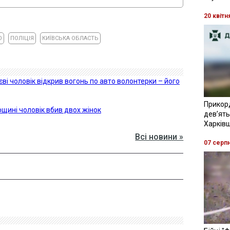
20 квітн
О
ПОЛІЦІЯ
КИЇВСЬКА ОБЛАСТЬ
иєві чоловік відкрив вогонь по авто волонтерки – його
Прикор
рщині чоловік вбив двох жінок
девʼять
Харків
Всі новини »
07 серп