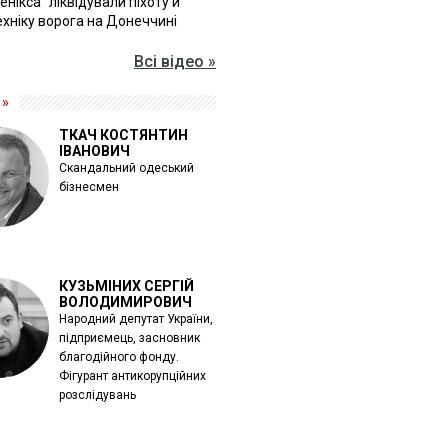
Фенікса" ліквідували піхоту й
хніку ворога на Донеччині
Всі відео »
 »
ТКАЧ КОСТЯНТИН
ІВАНОВИЧ
Скандальний одеський
бізнесмен
КУЗЬМІНИХ СЕРГІЙ
ВОЛОДИМИРОВИЧ
Народний депутат України,
підприємець, засновник
благодійного фонду.
Фігурант антикорупційних
розслідувань