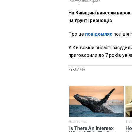
Ілюстративне фото
На Київщині винесли вирок
на ґрунті ревнощів
Про це
повідомляє
поліція 
У Київській області засудил
приговорили до 7 років ув'я