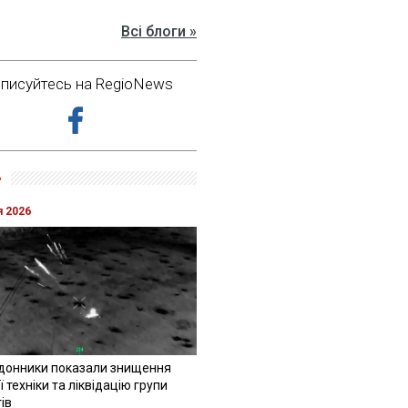
Всі блоги »
дписуйтесь на RegioNews
»
я 2026
донники показали знищення
 техніки та ліквідацію групи
ів