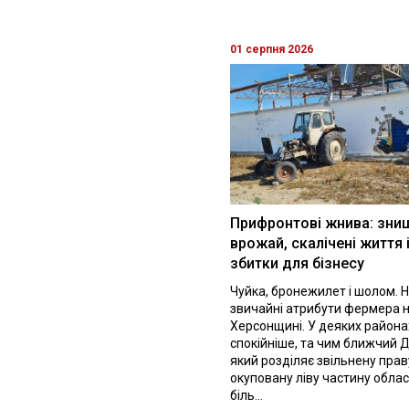
01 серпня 2026
Прифронтові жнива: зни
врожай, скалічені життя 
збитки для бізнесу
Чуйка, бронежилет і шолом. Н
звичайні атрибути фермера 
Херсонщині. У деяких района
спокійніше, та чим ближчий Д
який розділяє звільнену праву
окуповану ліву частину облас
біль...