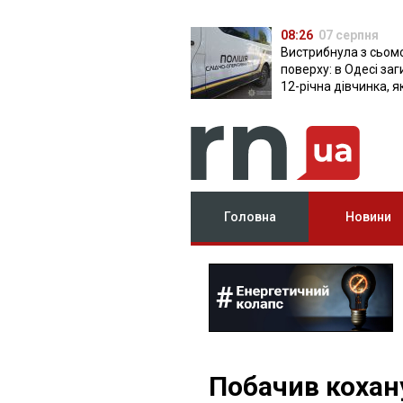
08:26
07 серпня
Вистрибнула з сьом
поверху: в Одесі за
12-річна дівчинка, я
приїхала на відпочи
Головна
Новини
Побачив кохану