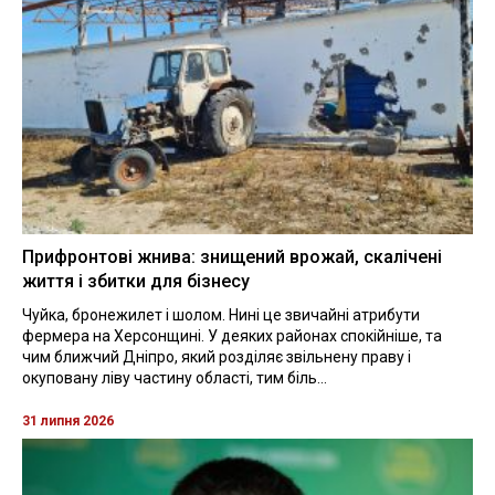
Прифронтові жнива: знищений врожай, скалічені
життя і збитки для бізнесу
Чуйка, бронежилет і шолом. Нині це звичайні атрибути
фермера на Херсонщині. У деяких районах спокійніше, та
чим ближчий Дніпро, який розділяє звільнену праву і
окуповану ліву частину області, тим біль...
31 липня 2026