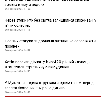
землю в яму з водою
06 серпня 2026, 11:22
Через атаки РФ без світла залишилися споживачі у
п'яти областях
06 серпня 2026, 11:16
Росіяни атакували дронами автівки на Запоріжжі: є
поранені
06 серпня 2026, 10:59
Хотів вразити дівчат: у Києві 20-річний хлопець
влаштував стрілянину біля будинків
06 серпня 2026, 10:53
У Мукачеві родина отруїлася чадним газом: серед
госпіталізованих – 6-річна дитина
06 серпня 2026, 10:41