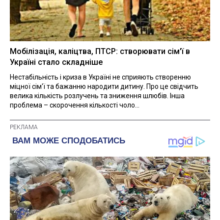
Мобілізація, каліцтва, ПТСР: створювати сім'ї в
Україні стало складніше
Нестабільність і криза в Україні не сприяють створенню
міцної сім'ї та бажанню народити дитину. Про це свідчить
велика кількість розлучень та зниження шлюбів. Інша
проблема – скорочення кількості чоло...