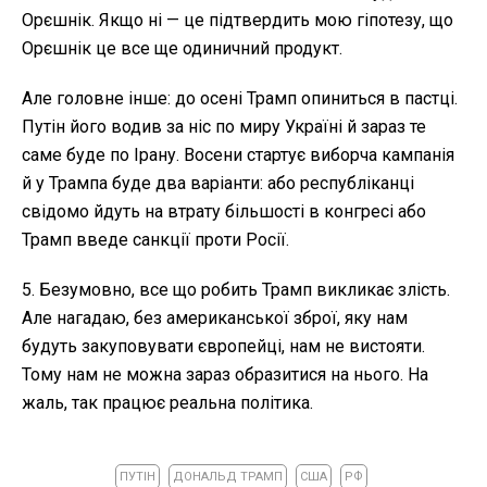
Орєшнік. Якщо ні — це підтвердить мою гіпотезу, що
Орєшнік це все ще одиничний продукт.
Але головне інше: до осені Трамп опиниться в пастці.
Путін його водив за ніс по миру Україні й зараз те
саме буде по Ірану. Восени стартує виборча кампанія
й у Трампа буде два варіанти: або республіканці
свідомо йдуть на втрату більшості в конгресі або
Трамп введе санкції проти Росії.
5. Безумовно, все що робить Трамп викликає злість.
Але нагадаю, без американської зброї, яку нам
будуть закуповувати європейці, нам не вистояти.
Тому нам не можна зараз образитися на нього. На
жаль, так працює реальна політика.
ПУТІН
ДОНАЛЬД ТРАМП
США
РФ