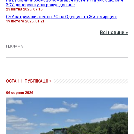
На Буковині іноземець намагався пустити під укіс ешелони
ЗСУ: диверсанту загрожує довічне
23 квітня 2025, 07:15
СБУ затримали агентів РФ на Одещині та Житомирщині
19 лютого 2025, 01:21
Всі новини »
ОСТАННІ ПУБЛІКАЦІЇ »
06 серпня 2026