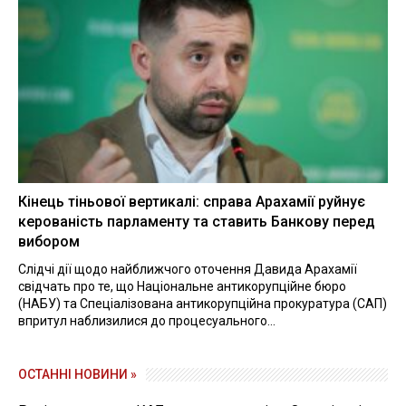
Кінець тіньової вертикалі: справа Арахамії руйнує
керованість парламенту та ставить Банкову перед
вибором
Слідчі дії щодо найближчого оточення Давида Арахамії
свідчать про те, що Національне антикорупційне бюро
(НАБУ) та Спеціалізована антикорупційна прокуратура (САП)
впритул наблизилися до процесуального...
ОСТАННІ НОВИНИ »