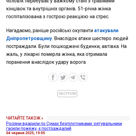
чоловік перебуває у важкому стані з травмами
кінцівок та внутрішніх органів. 51-річна жінка
госпіталізована з гострою реакцією на стрес.
Нагадаємо, раніше російські окупанти
атакували
Дніпропетровщину
. Внаслідок атаки шестеро людей
постраждали. Були пошкоджені будинки, автівка. На
жаль, у лікарні померла жінка, яка отримала
поранення внаслідок удару ворога.
ОБСТРІЛИ
ЧИТАЙТЕ ТАКОЖ »
Росіяни вдарили по Сумах безпілотниками: рятувальники
гасили пожежу, є постраждалий
04 червня 2025, 19:05