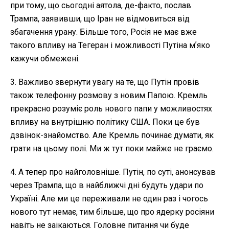
при тому, що сьогодні аятола, де-факто, послав
Трампа, заявивши, що Іран не відмовиться від
збагачення урану. Більше того, Росія не має вже
такого впливу на Тегеран і можливості Путіна мʼяко
кажучи обмежені.
3. Важливо звернути увагу на те, що Путін провів
також телефонну розмову з новим Папою. Кремль
прекрасно розуміє роль нового папи у можливостях
впливу на внутрішню політику США. Поки це був
дзвінок-знайомство. Але Кремль починає думати, як
грати на цьому полі. Ми ж тут поки майже не граємо.
4. А тепер про найголовніше. Путін, по суті, анонсував
через Трампа, що в найближчі дні будуть удари по
Україні. Але ми це переживали не один раз і чогось
нового тут немає, тим більше, що про ядерку росіяни
навіть не заікаються. Головне питання чи буде