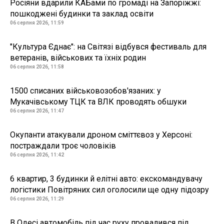
Росіяни вдарили КАБами по громаді на Запоріжжі:
пошкоджені будинки та заклад освіти
06 серпня 2026, 11:59
"Культура Єднає": на Світязі відбувся фестиваль для
ветеранів, військових та їхніх родин
06 серпня 2026, 11:58
1500 списаних військовозобов'язаних: у
Мукачівському ТЦК та ВЛК проводять обшуки
06 серпня 2026, 11:47
Окупанти атакували дроном сміттєвоз у Херсоні:
постраждали троє чоловіків
06 серпня 2026, 11:42
6 квартир, 3 будинки й елітні авто: екскомандувачу
логістики Повітряних сил оголосили ще одну підозру
06 серпня 2026, 11:29
В Одесі автомобіль під час руху провалився під