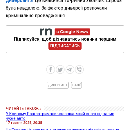
диверсанта
. Це виявився 16-річний хлопчик. Спроба
була невдалою. За фактор диверсії розпочали
кримінальне провадження.
Підписуйся, щоб дізнаватись новини першим
ПІДПИСАТИСЬ
ДИВЕРСАНТ
ПАЛІЇ
ЧИТАЙТЕ ТАКОЖ »
У Кривому Розі затримали чоловіка, який вночі підпалив
чуже авто
17 травня 2025, 20:35