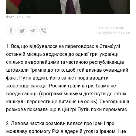
Фото: YouTube
Читайте также
на русском языке
1. Все, що відбувалося на переговорах в Стамбулі
останній місяць зводилося до однієї гри: українці
спільно з європейцями та частиною республіканців
штовхали Трампа до того, щоб той визнав очевидний
факт: Путін водить його за ніс і пора вводити
жорсткіші санкції. Росіяни грали в гру: Трамп не
введи санкції (програма мінімум дотягнути до літніх
канікул і перенести це питання на осінь). Сьогоднішня
розмова показала, що в цій грі Путін поки перемагає.
2. Левова частка розмови велася про Іран і про
можливу допомогу РФ в ядерній угоді з Іраном. І це