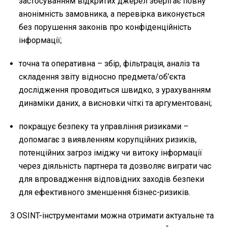
застосуванням відкритих джерел зберігає повну
анонімність замовника, а перевірка виконується
без порушення законів про конфіденційність
інформації;
точна та оперативна – збір, фільтрація, аналіз та
складення звіту відносно предмета/об’єкта
дослідження проводиться швидко, з урахуванням
динаміки даних, а висновки чіткі та аргументовані;
покращує безпеку та управління ризиками –
допомагає з виявленням корупційних ризиків,
потенційних загроз іміджу чи витоку інформації
через діяльність партнера та дозволяє виграти час
для впровадження відповідних заходів безпеки
для ефективного зменшення бізнес-ризиків.
З OSINT-інструментами можна отримати актуальне та