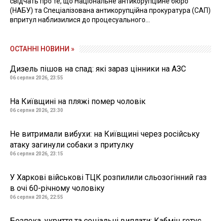
свідчать про те, що Національне антикорупційне бюро
(НАБУ) та Спеціалізована антикорупційна прокуратура (САП)
впритул наблизилися до процесуального...
ОСТАННІ НОВИНИ »
Дизель пішов на спад: які зараз цінники на АЗС
06 серпня 2026, 23:55
На Київщині на пляжі помер чоловік
06 серпня 2026, 23:30
Не витримали вибухи: на Київщині через російську
атаку загинули собаки з притулку
06 серпня 2026, 23:15
У Харкові військові ТЦК розпилили сльозогінний газ
в очі 60-річному чоловіку
06 серпня 2026, 22:55
Безпека, укриття та соціальні виплати: Кабмін готує