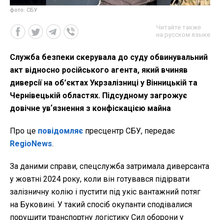
фото: СБУ
Читайте также
на русском языке
Служба безпеки скерувала до суду обвинувальний
акт відносно російського агента, який вчиняв
диверсії на об’єктах Укрзалізниці у Вінницькій та
Чернівецькій областях. Підсудному загрожує
довічне увʼязнення з конфіскацією майна
Про це
повідомляє
пресцентр СБУ, передає
RegioNews
.
За даними справи, спецслужба затримала диверсанта
у жовтні 2024 року, коли він готувався підірвати
залізничну колію і пустити під укіс вантажний потяг
на Буковині. У такий спосіб окупанти сподівалися
порушити транспортну логістику Сил оборони у