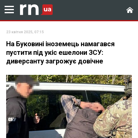
23 квітня 2025, 07:15
На Буковині іноземець намагався
пустити під укіс ешелони ЗСУ:
диверсанту загрожує довічне