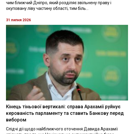
чим ближчий Дніпро, який розділяє звільнену праву і
окуповану ліву частину області, тим біль...
31 липня 2026
Кінець тіньової вертикалі: справа Арахамії руйнує
керованість парламенту та ставить Банкову перед
вибором
Слідчі дії щодо найближчого оточення Давида Арахамії