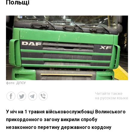
Польщі
фото: ДПСУ
Читайте также
на русском языке
У ніч на 1 травня військовослужбовці Волинського
прикордонного загону викрили спробу
незаконного перетину державного кордону