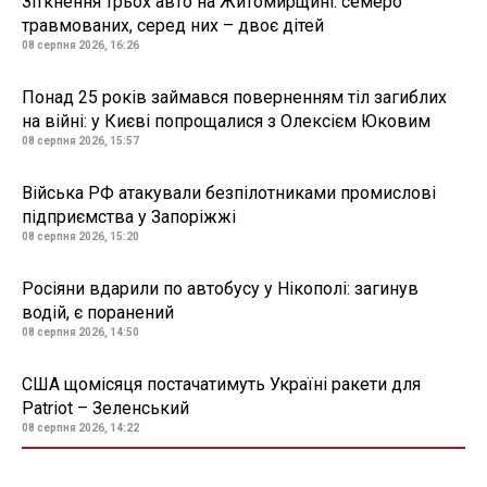
Зіткнення трьох авто на Житомирщині: семеро
травмованих, серед них – двоє дітей
08 серпня 2026, 16:26
Понад 25 років займався поверненням тіл загиблих
на війні: у Києві попрощалися з Олексієм Юковим
08 серпня 2026, 15:57
Війська РФ атакували безпілотниками промислові
підприємства у Запоріжжі
08 серпня 2026, 15:20
Росіяни вдарили по автобусу у Нікополі: загинув
водій, є поранений
08 серпня 2026, 14:50
США щомісяця постачатимуть Україні ракети для
Patriot – Зеленський
08 серпня 2026, 14:22