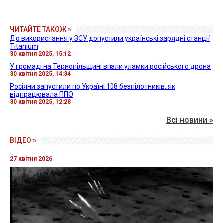
ЧИТАЙТЕ ТАКОЖ »
До використання у ЗСУ допустили українські зарядні станції
Titanium
30 квітня 2025, 15:12
У громаді на Тернопільщині впали уламки російського дрона
30 квітня 2025, 14:34
Росіяни запустили по Україні 108 безпілотників: як
відпрацювала ППО
30 квітня 2025, 12:28
Всі новини »
ВІДЕО »
27 квітня 2026