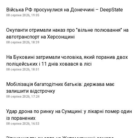
Війська РФ просунулися на Донеччині – DeepState
08 серпня 2026, 19:05
Окупанти отримали наказ про "вільне полювання" на
автотранспорт на Херсонщині
08 серпня 2026, 18:39
На Буковині затримали чоловіка, який поранив двох
поліцейських і 11 днів ховався в лісі
08 серпня 2026, 18:01
Мобілізація багатодітних батьків: держава має
залишити відстрочку
08 серпня 2026, 17:24
Удар дрона по ринку на Сумщині: у лікарні помер один
із поранених
08 серпня 2026, 16:53