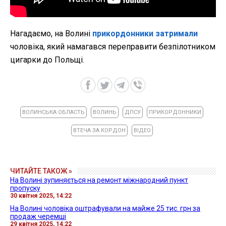
Нагадаємо, на Волині
прикордонники затримали
чоловіка, який намагався переправити безпілотником
цигарки до Польщі.
ВОЛИНСЬКА ОБЛАСТЬ
ВОЛИНЬ
ДПСУ
ПРИКОРДОННИКИ
ВТЕЧА ЗА КОРДОН
ВІДЕО
ЧИТАЙТЕ ТАКОЖ »
На Волині зупиняється на ремонт міжнародний пункт
пропуску
30 квітня 2025, 14:22
На Волині чоловіка оштрафували на майже 25 тис. грн за
продаж черемші
29 квітня 2025, 14:22