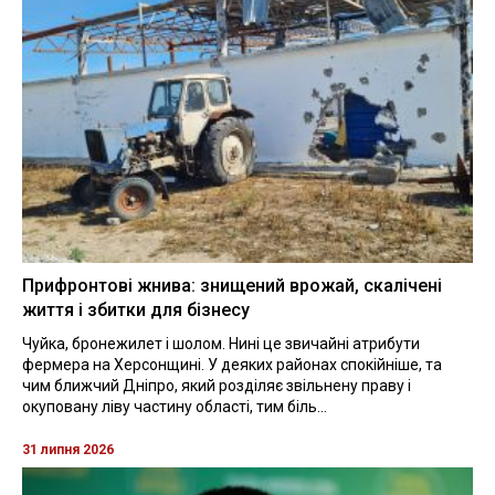
Прифронтові жнива: знищений врожай, скалічені
життя і збитки для бізнесу
Чуйка, бронежилет і шолом. Нині це звичайні атрибути
фермера на Херсонщині. У деяких районах спокійніше, та
чим ближчий Дніпро, який розділяє звільнену праву і
окуповану ліву частину області, тим біль...
31 липня 2026