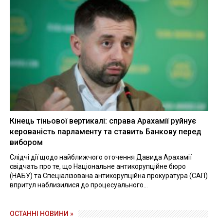
Кінець тіньової вертикалі: справа Арахамії руйнує
керованість парламенту та ставить Банкову перед
вибором
Слідчі дії щодо найближчого оточення Давида Арахамії
свідчать про те, що Національне антикорупційне бюро
(НАБУ) та Спеціалізована антикорупційна прокуратура (САП)
впритул наблизилися до процесуального...
ОСТАННІ НОВИНИ »