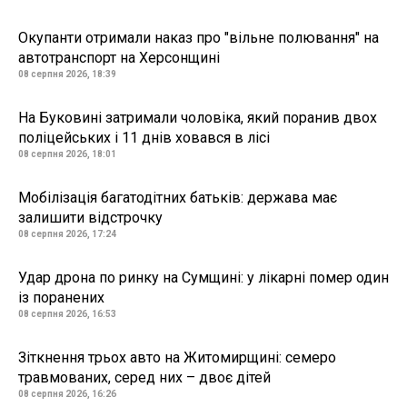
Окупанти отримали наказ про "вільне полювання" на
автотранспорт на Херсонщині
08 серпня 2026, 18:39
На Буковині затримали чоловіка, який поранив двох
поліцейських і 11 днів ховався в лісі
08 серпня 2026, 18:01
Мобілізація багатодітних батьків: держава має
залишити відстрочку
08 серпня 2026, 17:24
Удар дрона по ринку на Сумщині: у лікарні помер один
із поранених
08 серпня 2026, 16:53
Зіткнення трьох авто на Житомирщині: семеро
травмованих, серед них – двоє дітей
08 серпня 2026, 16:26