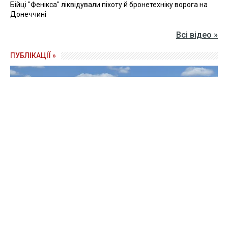
Бійці "Фенікса" ліквідували піхоту й бронетехніку ворога на
Донеччині
Всі відео »
ПУБЛІКАЦІЇ »
Зерно під блокадою: як українські фермери повторюють
уроки 4-річної давнини