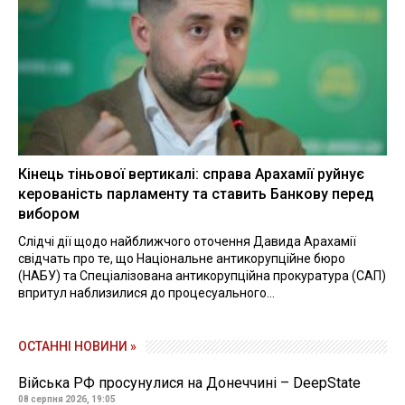
Кінець тіньової вертикалі: справа Арахамії руйнує
керованість парламенту та ставить Банкову перед
вибором
Слідчі дії щодо найближчого оточення Давида Арахамії
свідчать про те, що Національне антикорупційне бюро
(НАБУ) та Спеціалізована антикорупційна прокуратура (САП)
впритул наблизилися до процесуального...
ОСТАННІ НОВИНИ »
Війська РФ просунулися на Донеччині – DeepState
08 серпня 2026, 19:05