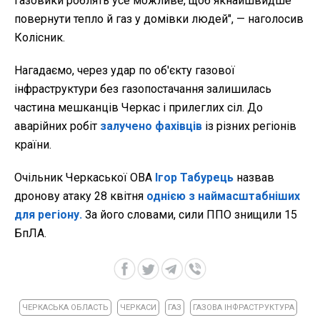
газовики роблять усе можливе, щоб якнайшвидше
повернути тепло й газ у домівки людей", — наголосив
Колісник.
Нагадаємо, через удар по об'єкту газової
інфраструктури без газопостачання залишилась
частина мешканців Черкас і прилеглих сіл. До
аварійних робіт
залучено фахівців
із різних регіонів
країни.
Очільник Черкаської ОВА
Ігор Табурець
назвав
дронову атаку 28 квітня
однією з наймасштабніших
для регіону.
За його словами, сили ППО знищили 15
БпЛА.
ЧЕРКАСЬКА ОБЛАСТЬ
ЧЕРКАСИ
ГАЗ
ГАЗОВА ІНФРАСТРУКТУРА