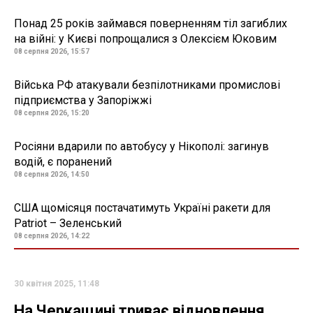
Понад 25 років займався поверненням тіл загиблих
на війні: у Києві попрощалися з Олексієм Юковим
08 серпня 2026, 15:57
Війська РФ атакували безпілотниками промислові
підприємства у Запоріжжі
08 серпня 2026, 15:20
Росіяни вдарили по автобусу у Нікополі: загинув
водій, є поранений
08 серпня 2026, 14:50
США щомісяця постачатимуть Україні ракети для
Patriot – Зеленський
08 серпня 2026, 14:22
30 квітня 2025, 11:48
На Черкащині триває відновлення