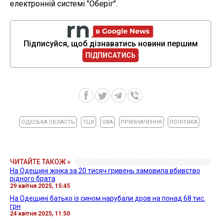
електронній системі "Оберіг".
Підписуйся, щоб дізнаватись новини першим
ПІДПИСАТИСЬ
ОДЕСЬКА ОБЛАСТЬ
ТЦК
ОВА
ПРИЗНАЧЕННЯ
ПОЛІТИКА
ЧИТАЙТЕ ТАКОЖ »
На Одещині жінка за 20 тисяч гривень замовила вбивство
рідного брата
29 квітня 2025, 15:45
На Одещині батько із сином нарубали дров на понад 68 тис.
грн
24 квітня 2025, 11:50