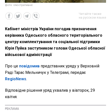
фото: ілюстративне
Читайте также
на русском языке
Кабінет міністрів України погодив призначення
керівника Одеського обласного територіального
центру комплектування та соціальної підтримки
Юрія Пуйка заступником голови Одеської обласної
військової адміністрації
Про це
повідомив
представник уряду у Верховній
Раді Тарас Мельничук у Телеграмі, передає
RegioNews
.
Відповідне рішення уряд ухвалив у вівторок, 29
квітня.