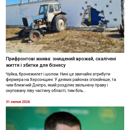
Прифронтові жнива: знищений врожай, скалічені
життя і збитки для бізнесу
Чуйка, бронежилет і шолом. Нині це звичайні атрибути
фермера на Херсонщині. У деяких районах спокійніше, та
чим ближчий Дніпро, який розділяє звільнену праву і
окуповану ліву частину області, тим біль...
31 липня 2026