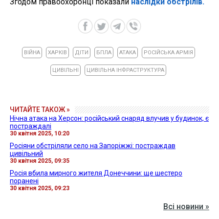
Згодом правоохоронці показали
наслідки обстрілів.
ВІЙНА
ХАРКІВ
ДІТИ
БПЛА
АТАКА
РОСІЙСЬКА АРМІЯ
ЦИВІЛЬНІ
ЦИВІЛЬНА ІНФРАСТРУКТУРА
ЧИТАЙТЕ ТАКОЖ »
Нічна атака на Херсон: російський снаряд влучив у будинок, є
постраждалі
30 квітня 2025, 10:20
Росіяни обстріляли село на Запоріжжі: постраждав
цивільний
30 квітня 2025, 09:35
Росія вбила мирного жителя Донеччини: ще шестеро
поранені
30 квітня 2025, 09:23
Всі новини »