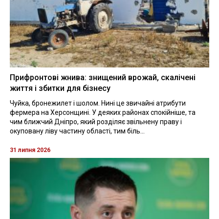
Прифронтові жнива: знищений врожай, скалічені
життя і збитки для бізнесу
Чуйка, бронежилет і шолом. Нині це звичайні атрибути
фермера на Херсонщині. У деяких районах спокійніше, та
чим ближчий Дніпро, який розділяє звільнену праву і
окуповану ліву частину області, тим біль...
31 липня 2026