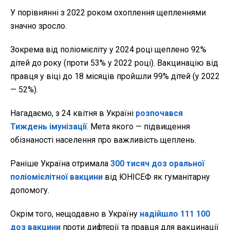
У порівнянні з 2022 роком охоплення щепленнями
значно зросло.
Зокрема від поліомієліту у 2024 році щеплено 92%
дітей до року (проти 53% у 2022 році). Вакцинацію від
правця у віці до 18 місяців пройшли 99% дітей (у 2022
— 52%).
Нагадаємо, з 24 квітня в Україні
розпочався
Тиждень імунізації
. Мета якого — підвищення
обізнаності населення про важливість щеплень.
Раніше Україна отримала
300 тисяч доз оральної
поліомієлітної вакцини
від ЮНІСЕФ як гуманітарну
допомогу.
Окрім того, нещодавно в Україну
надійшло 111 100
доз вакцини
проти дифтерії та правця для вакцинації