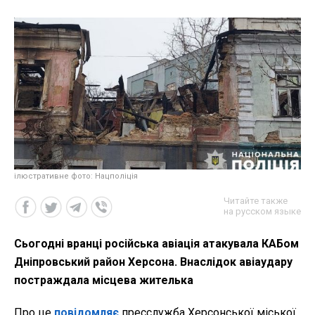
ілюстративне фото: Нацполіція
Читайте также
на русском языке
Сьогодні вранці російська авіація атакувала КАБом
Дніпровський район Херсона. Внаслідок авіаудару
постраждала місцева жителька
Про це
повідомляє
пресслужба Херсонської міської