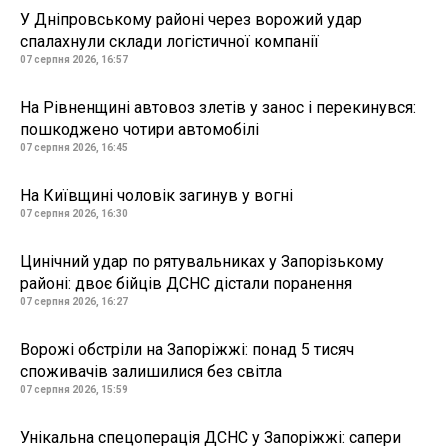
У Дніпровському районі через ворожий удар
спалахнули склади логістичної компанії
07 серпня 2026, 16:57
На Рівненщині автовоз злетів у занос і перекинувся:
пошкоджено чотири автомобілі
07 серпня 2026, 16:45
На Київщині чоловік загинув у вогні
07 серпня 2026, 16:30
Цинічний удар по рятувальниках у Запорізькому
районі: двоє бійців ДСНС дістали поранення
07 серпня 2026, 16:27
Ворожі обстріли на Запоріжжі: понад 5 тисяч
споживачів залишилися без світла
07 серпня 2026, 15:59
Унікальна спецоперація ДСНС у Запоріжжі: сапери