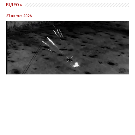
ВІДЕО »
27 квітня 2026
Прикордонники показали знищення ворожої техніки та
ліквідацію групи окупантів
20 квітня 2026