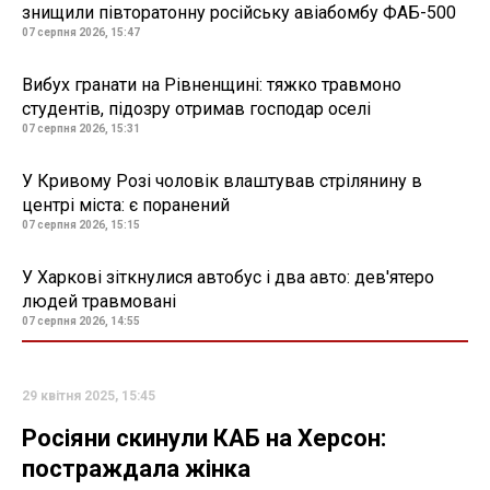
знищили півторатонну російську авіабомбу ФАБ-500
07 серпня 2026, 15:47
Вибух гранати на Рівненщині: тяжко травмоно
студентів, підозру отримав господар оселі
07 серпня 2026, 15:31
У Кривому Розі чоловік влаштував стрілянину в
центрі міста: є поранений
07 серпня 2026, 15:15
У Харкові зіткнулися автобус і два авто: дев'ятеро
людей травмовані
07 серпня 2026, 14:55
29 квітня 2025, 15:45
Росіяни скинули КАБ на Херсон:
постраждала жінка