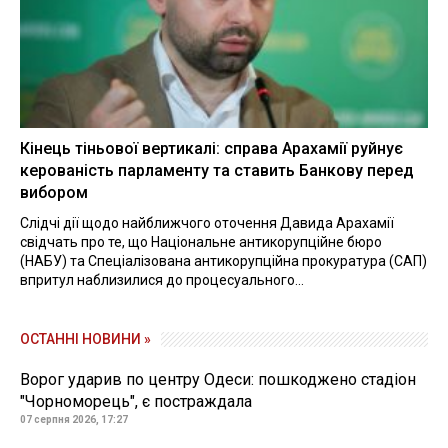
Кінець тіньової вертикалі: справа Арахамії руйнує
керованість парламенту та ставить Банкову перед
вибором
Слідчі дії щодо найближчого оточення Давида Арахамії
свідчать про те, що Національне антикорупційне бюро
(НАБУ) та Спеціалізована антикорупційна прокуратура (САП)
впритул наблизилися до процесуального...
ОСТАННІ НОВИНИ »
Ворог ударив по центру Одеси: пошкоджено стадіон
"Чорноморець", є постраждала
07 серпня 2026, 17:27