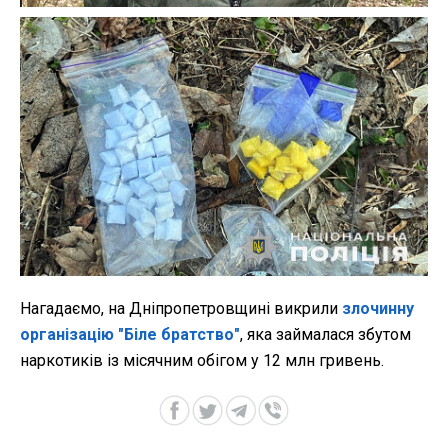
Нагадаємо, на Дніпропетровщині викрили
злочинну
організацію "Біле братство"
, яка займалася збутом
наркотиків із місячним обігом у 12 млн гривень.