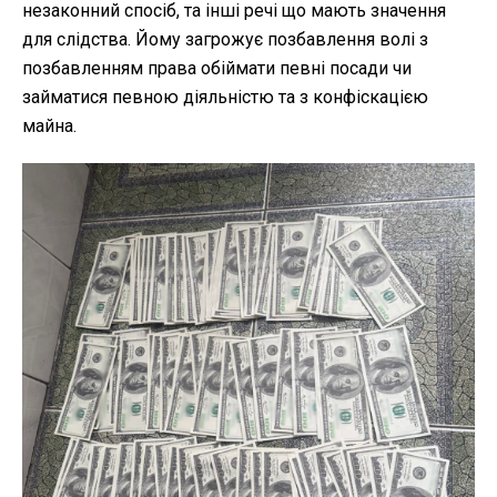
незаконний спосіб, та інші речі що мають значення
для слідства. Йому загрожує позбавлення волі з
позбавленням права обіймати певні посади чи
займатися певною діяльністю та з конфіскацією
майна.