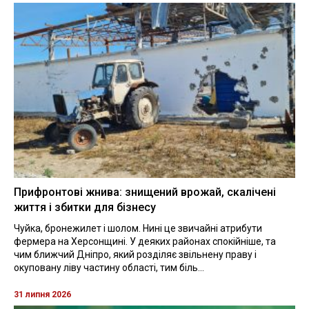
Прифронтові жнива: знищений врожай, скалічені
життя і збитки для бізнесу
Чуйка, бронежилет і шолом. Нині це звичайні атрибути
фермера на Херсонщині. У деяких районах спокійніше, та
чим ближчий Дніпро, який розділяє звільнену праву і
окуповану ліву частину області, тим біль...
31 липня 2026