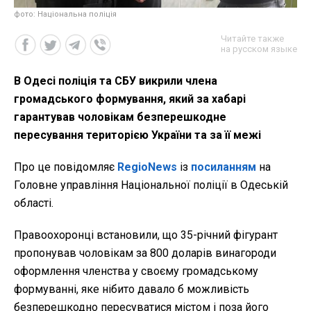
фото: Національна поліція
Читайте также
на русском языке
В Одесі поліція та СБУ викрили члена
громадського формування, який за хабарі
гарантував чоловікам безперешкодне
пересування територією України та за її межі
Про це повідомляє
RegioNews
із
посиланням
на
Головне управління Національної поліції в Одеській
області.
Правоохоронці встановили, що 35-річний фігурант
пропонував чоловікам за 800 доларів винагороди
оформлення членства у своєму громадському
формуванні, яке нібито давало б можливість
безперешкодно пересуватися містом і поза його