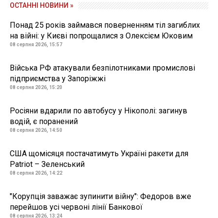
ОСТАННІ НОВИНИ »
Понад 25 років займався поверненням тіл загиблих
на війні: у Києві попрощалися з Олексієм Юковим
08 серпня 2026, 15:57
Війська РФ атакували безпілотниками промислові
підприємства у Запоріжжі
08 серпня 2026, 15:20
Росіяни вдарили по автобусу у Нікополі: загинув
водій, є поранений
08 серпня 2026, 14:50
США щомісяця постачатимуть Україні ракети для
Patriot – Зеленський
08 серпня 2026, 14:22
"Корупція заважає зупинити війну": Федоров вже
перейшов усі червоні лінії Банкової
08 серпня 2026, 13:24