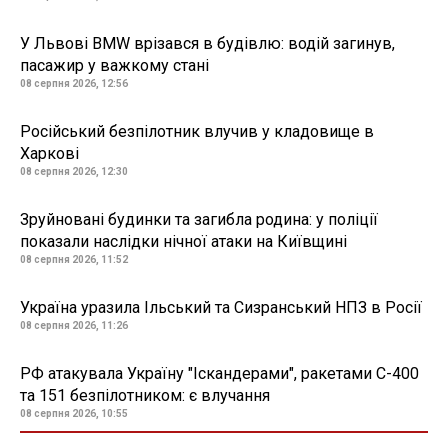
У Львові BMW врізався в будівлю: водій загинув,
пасажир у важкому стані
08 серпня 2026, 12:56
Російський безпілотник влучив у кладовище в
Харкові
08 серпня 2026, 12:30
Зруйновані будинки та загибла родина: у поліції
показали наслідки нічної атаки на Київщині
08 серпня 2026, 11:52
Україна уразила Ільський та Сизранський НПЗ в Росії
08 серпня 2026, 11:26
РФ атакувала Україну "Іскандерами", ракетами С-400
та 151 безпілотником: є влучання
08 серпня 2026, 10:55