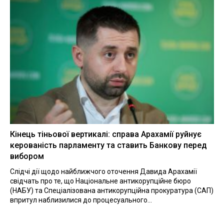
Кінець тіньової вертикалі: справа Арахамії руйнує
керованість парламенту та ставить Банкову перед
вибором
Слідчі дії щодо найближчого оточення Давида Арахамії
свідчать про те, що Національне антикорупційне бюро
(НАБУ) та Спеціалізована антикорупційна прокуратура (САП)
впритул наблизилися до процесуального...