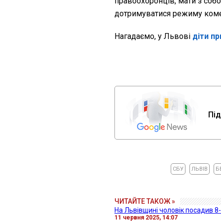
правоохоронців, мати з соб
дотримуватися режиму коме
Нагадаємо, у Львові
діти п
Під
СБУ
ЛЬВІВ
Б
ЧИТАЙТЕ ТАКОЖ »
На Львівщині чоловік посадив 8
11 червня 2025, 14:07