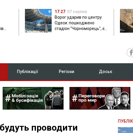
17:27
07 серпня
Ворог ударив по центру
Одеси: пошкоджено
ів
стадіон "Чорноморець", є
ла: в
постраждала
Публікації
Регіони
Досьє
ПУБЛІК
 будуть проводити