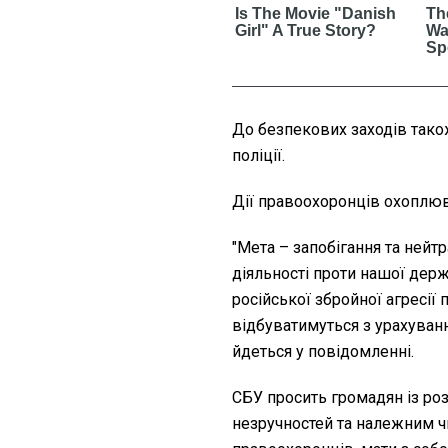
До безпекових заходів тако
поліції.
Дії правоохоронців охоплюв
"Мета – запобігання та нейт
діяльності проти нашої дер
російської збройної агресії 
відбуватимуться з урахуван
йдеться у повідомленні.
СБУ просить громадян із ро
незручностей та належним чи