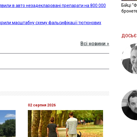
Бійці "
явили в авто незадекларовані препарати на 800 000
бронете
крили масштабну схему фальсифікації тютюнових
ДОСЬЄ
Всі новини »
02 серпня 2026