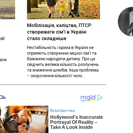
Мобілізація, каліцтва, ПТСР:
створювати сім'ї в Україні
ої
стало складніше
Нестабільність і криза в Україні не
сприяють створенню міцної сім'ї та
бажанню народити дитину. Про це
вала
свідчить велика кількість розлучень
та зниження шлюбів. Інша проблема
– скорочення кількості чоло...