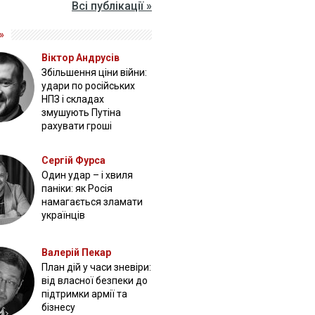
Всі публікації »
»
Віктор Андрусів
Збільшення ціни війни:
удари по російських
НПЗ і складах
змушують Путіна
рахувати гроші
Сергій Фурса
Один удар – і хвиля
паніки: як Росія
намагається зламати
українців
Валерій Пекар
План дій у часи зневіри:
від власної безпеки до
підтримки армії та
бізнесу