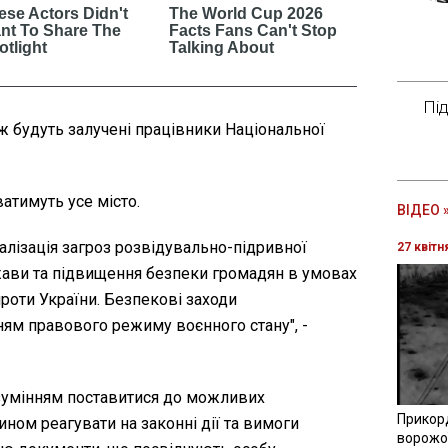
Пі
ж будуть залучені працівники Національної
атимуть усе місто.
ВІДЕО 
ралізація загроз розвідувально-підривної
27 квітн
жави та підвищення безпеки громадян в умовах
проти України. Безпекові заходи
ням правового режиму воєнного стану", -
зумінням поставитися до можливих
Прикор
ном реагувати на законні дії та вимоги
ворожої