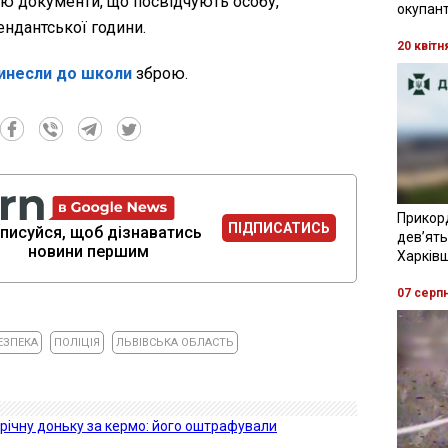
ою документи, що посвідчують особу,
окупант
ндантської години.
20 квітн
ринесли до школи
зброю.
Прикор
ПІДПИСАТИСЬ
писуйся, щоб дізнаватись
девʼять
новини першим
Харків
07 серп
ЕЗПЕКА
ПОЛІЦІЯ
ЛЬВІВСЬКА ОБЛАСТЬ
-річну доньку за кермо: його оштрафували