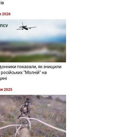
ів
я 2026
донники показали, як знищили
 російських "Молній" на
щині
ня 2025