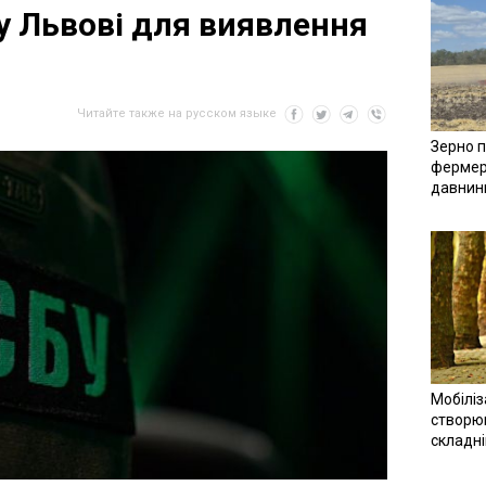
у Львові для виявлення
Читайте также на русском языке
Зерно п
фермер
давнин
Мобіліз
створюв
складн