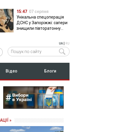
15:47
07 серпня
Унікальна спецоперація
ДСНС у Запоріжжі: сапери
знищили півторатонну
російську авіабомбу
ФАБ-500
|
UA
RU
Відео
Блоги
АЦІЇ »