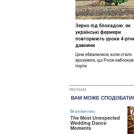
Зерно під блокадою: як
українські фермери
повторюють уроки 4-річн
давнини
Ціни обвалилися, коли стало
зрозуміло, що Росія заблоку
порти