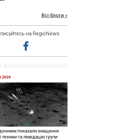
Всі блоги »
дписуйтесь на RegioNews
»
я 2026
донники показали знищення
 техніки та ліквідацію групи