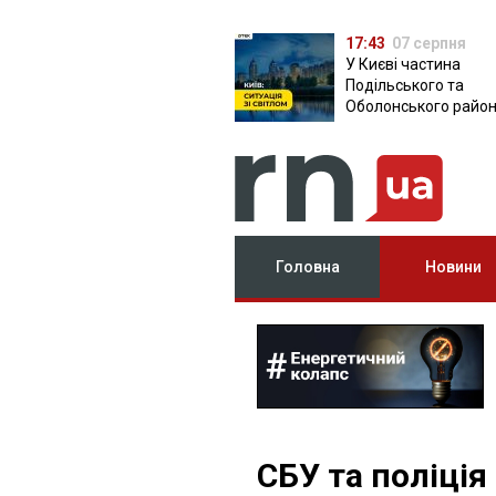
17:43
07 серпня
У Києві частина
Подільського та
Оболонського район
залишилася без світ
чому причина
Головна
Новини
СБУ та поліція