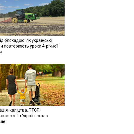
ід блокадою: як українські
и повторюють уроки 4-річної
и
ація, каліцтва, ПТСР:
ати сім'ї в Україні стало
іше